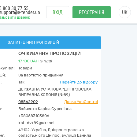
0 800 30 77 55
support@e-tender.ua
ВХІД
РЕЄСТРАЦІЯ
UK
Замовити дзвінок
ЗАПИТ (ЦІНИ) ПРОПОЗИЦІЙ
ОЧІКУВАННЯ ПРОПОЗИЦІЙ
17 100
UAH
(з ПДВ)
купівлі:
Товари
ій:
За вартістю придбання
:
Так
Перейти до відбору
ДЕРЖАВНА УСТАНОВА "ДНІПРОВСЬКА
ВИПРАВНА КОЛОНІЯ (№89)
08562909
Досьє YouControl
а:
Бойченко Каріна Суренівна
+380683103806
kbi_dvk89@ukr.net
49102,
Україна
,
Дніпропетровська
ня:
область,
місто Дніпро,
вулиця Данила