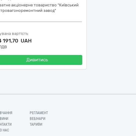
атне акціонерне товариство "Київський
ктровагоноремонтний завод"
увана вартість
4 191,70 UAH
 ПДВ
Дивитись
ВЧАННЯ
РЕГЛАМЕНТ
ВИНИ
ВЕБІНАРИ
НТАКТИ
ТАРИФИ
О НАС