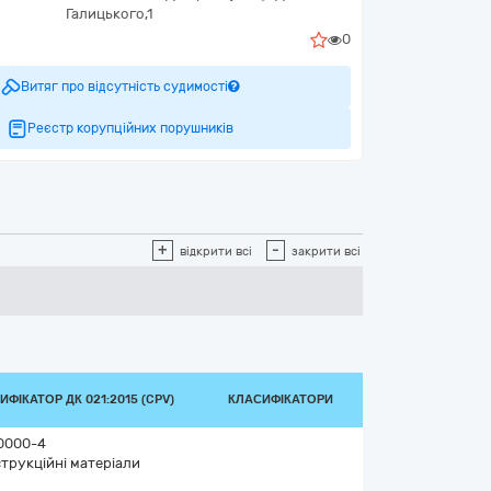
Галицького,1
0
Витяг про відсутність судимості
Реєстр корупційних порушників
+
-
відкрити всі
закрити всі
ИФІКАТОР ДК 021:2015 (CPV)
КЛАСИФІКАТОРИ
0000-4
трукційні матеріали