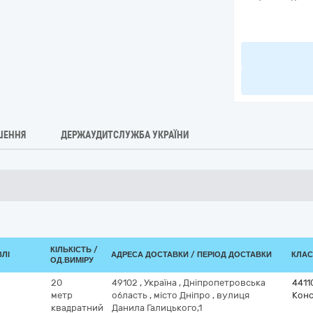
ШЕННЯ
ДЕРЖАУДИТСЛУЖБА УКРАЇНИ
КІЛЬКІСТЬ /
ВЛІ
АДРЕСА ДОСТАВКИ / ПЕРІОД ДОСТАВКИ
КЛАС
ОД.ВИМІРУ
20
49102
,
Україна
,
Дніпропетровська
4411
метр
область
,
місто Дніпро
,
вулиця
Конс
квадратний
Данила Галицького,1