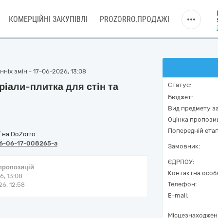
КОМЕРЦІЙНІ ЗАКУПІВЛІ
PROZORRO.ПРОДАЖІ
ніх змін - 17-06-2026, 13:08
ріали-плитка для стін та
Статус:
Бюджет:
Вид предмету за
Оцінка пропозиц
Попередній етап
/
на DoZorro
6-06-17-008265-a
Замовник:
ЄДРПОУ:
 пропозицій
Контактна особ
6, 13:08
Телефон:
6, 12:58
E-mail:
Місцезнаходжен