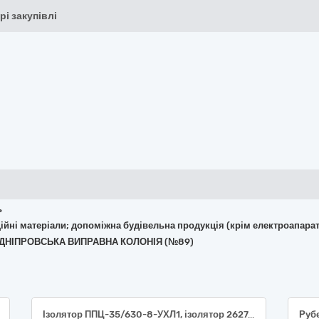
рі закупівлі
ь
укційні матеріали; допоміжна будівельна продукція (крім електроапара
 "ДНІПРОВСЬКА ВИПРАВНА КОЛОНІЯ (№89)
Ізолятор ППЦ-35/630-8-УХЛ1, ізолятор 2627, ізолятор 2997
Руб