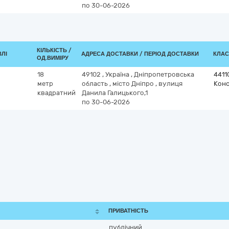
по 30-06-2026
КІЛЬКІСТЬ /
ВЛІ
АДРЕСА ДОСТАВКИ / ПЕРІОД ДОСТАВКИ
КЛАС
ОД.ВИМІРУ
18
49102
,
Україна
,
Дніпропетровська
4411
метр
область
,
місто Дніпро
,
вулиця
Конс
квадратний
Данила Галицького,1
по 30-06-2026
ПРИВАТНІСТЬ
публічний