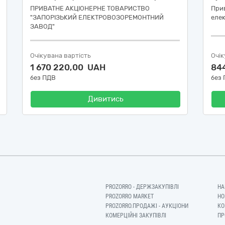
ПРИВАТНЕ АКЦІОНЕРНЕ ТОВАРИСТВО
Прив
"ЗАПОРІЗЬКИЙ ЕЛЕКТРОВОЗОРЕМОНТНИЙ
еле
ЗАВОД"
Очікувана вартість
Очік
1 670 220,00 UAH
84
без ПДВ
без
Дивитись
PROZORRO - ДЕРЖЗАКУПІВЛІ
НА
PROZORRO MARKET
НО
PROZORRO.ПРОДАЖІ - АУКЦІОНИ
КО
КОМЕРЦІЙНІ ЗАКУПІВЛІ
ПР