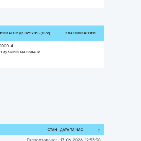
ИФІКАТОР ДК 021:2015 (CPV)
КЛАСИФІКАТОРИ
0000-4
трукційні матеріали
СТАН
ДАТА ТА ЧАС
Експортовано:
17-06-2026, 12:53:38