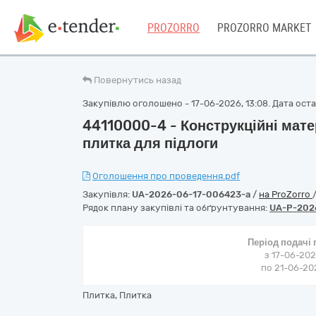
PROZORRO
PROZORRO MARKET
Повернутись назад
Закупівлю оголошено - 17-06-2026, 13:08. Дата остан
44110000-4 - Конструкційні мате
плитка для підлоги
Оголошення про проведення.pdf
Закупівля:
UA-2026-06-17-006423-a
/
на ProZorro
Рядок плану закупівлі та обґрунтування:
UA-P-202
Період подачі
з 17-06-202
по 21-06-202
Плитка, Плитка