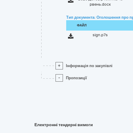
рвень.docx
Тип документа: Оголошення про п
ФАЙЛ
sign.p7s
+
Інформація по закупівлі
-
Пропозиції
Електронні тендерні вимоги