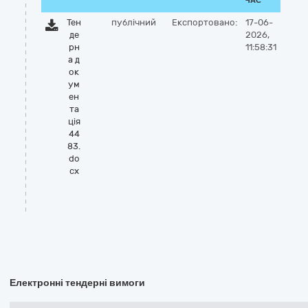
ЧАС
Тен
публічний
Експортовано:
17-06-
де
2026,
рн
11:58:31
а д
ок
ум
ен
та
ція
44
83.
do
cx
Електронні тендерні вимоги