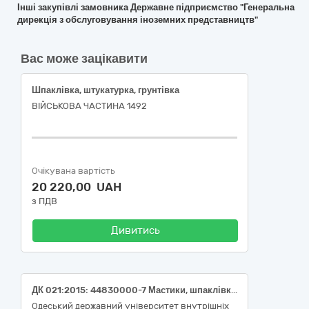
Інші закупівлі замовника Державне підприємство "Генеральна
дирекція з обслуговування іноземних представництв"
Вас може зацікавити
Шпаклівка, штукатурка, грунтівка
ВІЙСЬКОВА ЧАСТИНА 1492
Очікувана вартість
20 220,00 UAH
з ПДВ
Дивитись
ДК 021:2015: 44830000-7 Мастики, шпаклівки, замазки та розчинники (Шпаклівка, уайт-спірит, штукатурка, ґрунтівка, затірка для швів)
Одеський державний університет внутрішніх