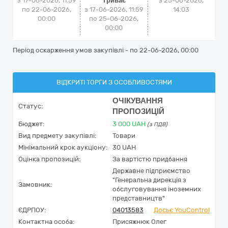
з 17-06-2026, 11:59
Триває
з
25-06-2026,
по 22-06-2026,
з 17-06-2026, 11:59
14:03
00:00
по 25-06-2026,
00:00
Період оскарження умов закупівлі - по
22-06-2026, 00:00
ВІДКРИТІ ТОРГИ З ОСОБЛИВОСТЯМИ
ОЧІКУВАННЯ
Статус:
ПРОПОЗИЦІЙ
Бюджет:
3 000
UAH
(з ПДВ)
Вид предмету закупівлі:
Товари
Мінімальний крок аукціону:
30 UAH
Оцінка пропозицій:
За вартістю придбання
Державне підприємство
"Генеральна дирекція з
Замовник:
обслуговування іноземних
представництв"
ЄДРПОУ:
04013583
Досьє YouControl
Контактна особа:
Присяжнюк Олег