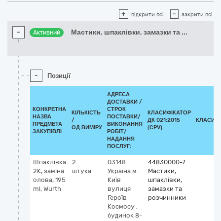
+
-
відкрити всі
закрити всі
-
Мастики, шпаклівки, замазки та
...
Активний
-
Позиції
АДРЕСА
ДОСТАВКИ /
КОНКРЕТНА
СТРОК
КІЛЬКІСТЬ
КЛАСИФІКАТОР
НАЗВА
ПОСТАВКИ/
/
ДК 021:2015
КЛАСИФ
ПРЕДМЕТА
ВИКОНАННЯ
ОД.ВИМІРУ
(CPV)
ЗАКУПІВЛІ
РОБІТ/
НАДАННЯ
ПОСЛУГ:
Шпаклівка
2
03148
44830000-7
2К, заміна
штука
Україна
м.
Мастики,
олова, 195
Київ
шпаклівки,
ml, Wurth
вулиця
замазки та
Героїв
розчинники
Космосу ,
будинок 8-