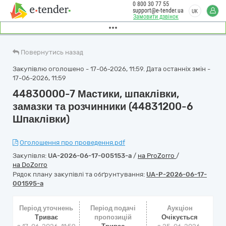
0 800 30 77 55
support@e-tender.ua
UK
Замовити дзвінок
Повернутись назад
Закупівлю оголошено - 17-06-2026, 11:59. Дата останніх змін -
17-06-2026, 11:59
44830000-7 Мастики, шпаклівки,
замазки та розчинники (44831200-6
Шпаклівки)
Оголошення про проведення.pdf
Закупівля:
UA-2026-06-17-005153-a
/
на ProZorro
/
на DoZorro
Рядок плану закупівлі та обґрунтування:
UA-P-2026-06-17-
001595-a
Період уточнень
Період подачі
Аукціон
Триває
пропозицій
Очікується