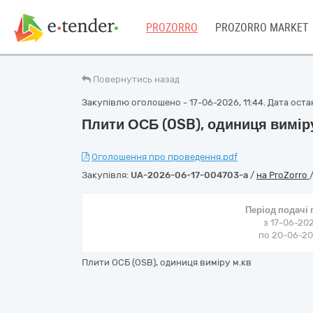
PROZORRO
PROZORRO MARKET
Повернутись назад
Закупівлю оголошено - 17-06-2026, 11:44. Дата останн
Плити ОСБ (OSB), одиниця вимір
Оголошення про проведення.pdf
Закупівля:
UA-2026-06-17-004703-a
/
на ProZorro
Період подачі
з 17-06-202
по 20-06-202
Плити ОСБ (OSB), одиниця виміру м.кв