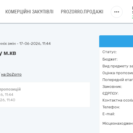
КОМЕРЦІЙНІ ЗАКУПІВЛІ
PROZORRO.ПРОДАЖІ
іх змін - 17-06-2026, 11:44
у м.кв
Статус:
Бюджет:
Вид предмету за
Оцінка пропозиц
/
на DoZorro
Попередній етап
Замовник:
 пропозицій
ЄДРПОУ:
6, 11:44
6, 11:40
Контактна особ
Телефон:
E-mail:
Місцезнаходжен