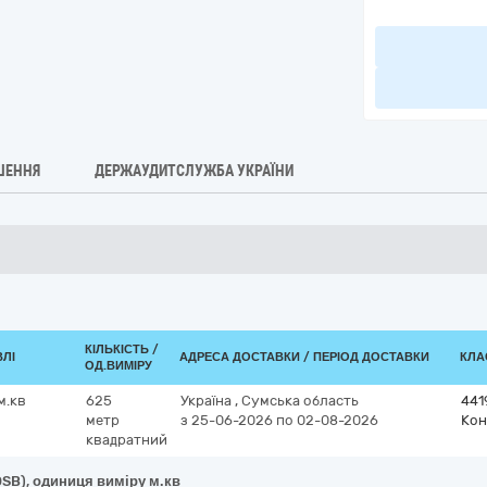
ШЕННЯ
ДЕРЖАУДИТСЛУЖБА УКРАЇНИ
КІЛЬКІСТЬ /
ВЛІ
АДРЕСА ДОСТАВКИ / ПЕРІОД ДОСТАВКИ
КЛА
ОД.ВИМІРУ
м.кв
625
Україна
,
Сумська область
441
метр
з 25-06-2026
по 02-08-2026
Кон
квадратний
OSB), одиниця виміру м.кв