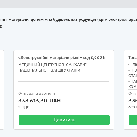
укційні матеріали; допоміжна будівельна продукція (крім електроапара
40
«Конструкційні матеріали різні» код ДК 021:2015 44190000-8 «Конструкційні матеріали різні».
МЕДИЧНИЙ ЦЕНТР "НОВІ САНЖАРИ"
ФІЛ
НАЦІОНАЛЬНОЇ ГВАРДІЇ УКРАЇНИ
«ПІ
СТА
«НА
КОМ
Очікувана вартість
Очік
333 613,30 UAH
33
з ПДВ
без
Дивитись