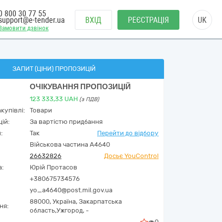
0 800 30 77 55
support@e-tender.ua
ВХІД
РЕЄСТРАЦІЯ
UK
Замовити дзвінок
ЗАПИТ (ЦІНИ) ПРОПОЗИЦІЙ
ОЧІКУВАННЯ ПРОПОЗИЦІЙ
123 333,33
UAH
(з ПДВ)
купівлі:
Товари
ій:
За вартістю придбання
:
Так
Перейти до відбору
Військова частина А4640
26632826
Досьє YouControl
а:
Юрій Протасов
+380675734576
yo_a4640@post.mil.gov.ua
88000,
Україна
,
Закарпатська
ня:
область,
Ужгород,
-
0