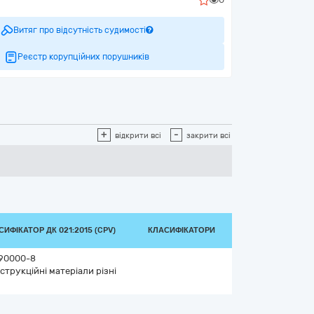
Витяг про відсутність судимості
Реєстр корупційних порушників
+
-
відкрити всі
закрити всі
СИФІКАТОР ДК 021:2015 (CPV)
КЛАСИФІКАТОРИ
90000-8
струкційні матеріали різні