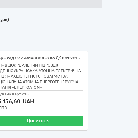
тури)
Товар - код CPV 44190000-8 по ДК 021:2015 Конструкційні матеріали різні (ДВП, ДСП). РПЗ - 9.203
ІЯ «ВІДОКРЕМЛЕНИЙ ПІДРОЗДІЛ
ВДЕННОУКРАЇНСЬКА АТОМНА ЕЛЕКТРИЧНА
НЦІЯ» АКЦІОНЕРНОГО ТОВАРИСТВА
ЦІОНАЛЬНА АТОМНА ЕНЕРГОГЕНЕРУЮЧА
ПАНІЯ «ЕНЕРГОАТОМ»
увана вартість
5 156,60 UAH
 ПДВ
Дивитись