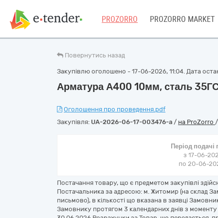
PROZORRO
PROZORRO MARKET
Повернутись назад
Закупівлю оголошено - 17-06-2026, 11:04. Дата останн
Арматура А400 10мм, сталь 35ГС,
Оголошення про проведення.pdf
Закупівля:
UA-2026-06-17-003476-a
/
на ProZorro
Період подачі
з 17-06-202
по 20-06-202
Постачання товару, що є предметом закупівлі здій
Постачальника за адресою: м. Житомир (на склад За
письмово), в кількості що вказана в заявці Замовн
Замовнику протягом 3 календарних днів з моменту 
30.06.2026 Розрахунки за Товар, що передається,