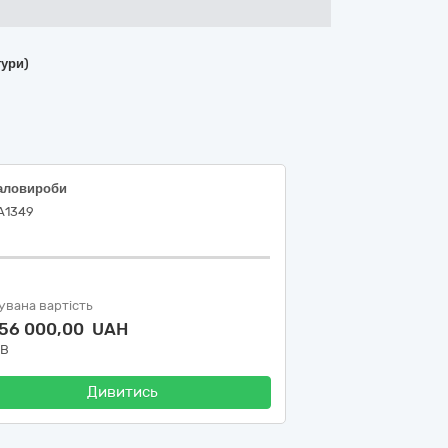
тури)
аловироби
А1349
увана вартість
456 000,00 UAH
ДВ
Дивитись