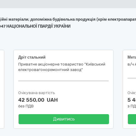
укційні матеріали; допоміжна будівельна продукція (крім електроапара
047 НАЦІОНАЛЬНОЇ ГВАРДІЇ УКРАЇНИ
Дріт стальний
Мет
Приватне акціонерне товариство "Київський
в/ч 
електровагоноремонтний завод"
Очікувана вартість
Очік
42 550,00 UAH
5 
без ПДВ
з П
Дивитись