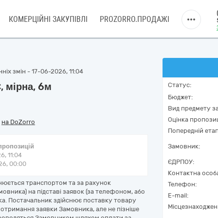
КОМЕРЦІЙНІ ЗАКУПІВЛІ
PROZORRO.ПРОДАЖІ
іх змін - 17-06-2026, 11:04
 мірна, 6м
Статус:
Бюджет:
Вид предмету за
Оцінка пропозиц
/
на DoZorro
Попередній етап
 пропозицій
Замовник:
6, 11:04
ЄДРПОУ:
6, 00:00
Контактна особ
снюється транспортом та за рахунок
Телефон:
мовника) на підставі заявок (за телефоном, або
E-mail:
ика. Постачальник здійснює поставку товару
Місцезнаходжен
отримання заявки Замовника, але не пізніше
 проводяться Замовником шляхом оплати за