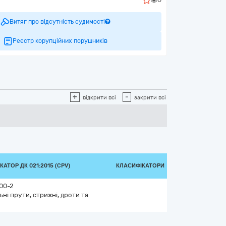
Витяг про відсутність судимості
Реєстр корупційних порушників
+
-
відкрити всі
закрити всі
АТОР ДК 021:2015 (CPV)
КЛАСИФІКАТОРИ
00-2
ьні прути, стрижні, дроти та