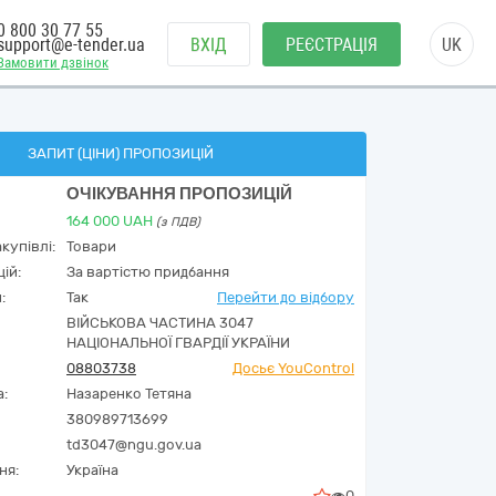
0 800 30 77 55
support@e-tender.ua
ВХІД
РЕЄСТРАЦІЯ
UK
Замовити дзвінок
ЗАПИТ (ЦІНИ) ПРОПОЗИЦІЙ
ОЧІКУВАННЯ ПРОПОЗИЦІЙ
164 000
UAH
(з ПДВ)
купівлі:
Товари
ій:
За вартістю придбання
:
Так
Перейти до відбору
ВІЙСЬКОВА ЧАСТИНА 3047
НАЦІОНАЛЬНОЇ ГВАРДІЇ УКРАЇНИ
08803738
Досьє YouControl
а:
Назаренко Тетяна
380989713699
td3047@ngu.gov.ua
ня:
Україна
0