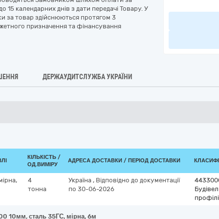
 15 календарних днів з дати передачі Товару. У
и за товар здійснюються протягом 3
джетного призначення та фінансування
ШЕННЯ
ДЕРЖАУДИТСЛУЖБА УКРАЇНИ
КІЛЬКІСТЬ /
ВЛІ
АДРЕСА ДОСТАВКИ / ПЕРІОД ДОСТАВКИ
КЛАСИФІК
ОД.ВИМІРУ
мірна,
4
Україна
,
Відповідно до документації
443300
тонна
по 30-06-2026
Будівел
профілі
00 10мм, сталь 35ГС, мірна, 6м