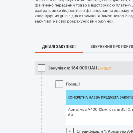
фактично переданий товар з відстрочкою платежу до
разі затримки бюджетного фінансування розрахунк
календарних днів з дня отримання Замовником бю
закупівлі на свій розрахунковий рахунок.
ДЕТАЛІ ЗАКУПІВЛІ
ЗВЕРНЕННЯ ПРО ПОРУ
-
Закупівля:
164 000
UAH
(з ПДВ)
-
Позиції
КОНКРЕТНА НАЗВА ПРЕДМЕТА ЗАКУПІ
Арматура А400 10мм, сталь 35ГС, 
6м
+
Специфікація 1: Арматура А4