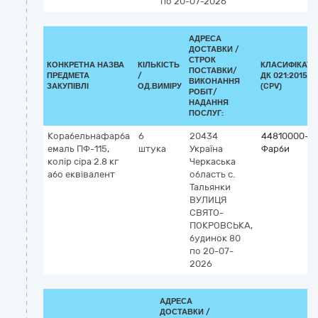
по 20-07-2026
АДРЕСА
ДОСТАВКИ /
СТРОК
КОНКРЕТНА НАЗВА
КІЛЬКІСТЬ
КЛАСИФІКАТО
ПОСТАВКИ/
ПРЕДМЕТА
/
ДК 021:2015
ВИКОНАННЯ
ЗАКУПІВЛІ
ОД.ВИМІРУ
(CPV)
РОБІТ/
НАДАННЯ
ПОСЛУГ:
Корабельнафарба
6
20434
44810000-1
емаль ПФ-115,
штука
Україна
Фарби
колір сіра 2.8 кг
Черкаська
або еквівалент
область
с.
Тальянки
ВУЛИЦЯ
СВЯТО-
ПОКРОВСЬКА,
будинок 80
по 20-07-
2026
АДРЕСА
ДОСТАВКИ /