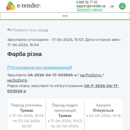
0 800 30 77 55
support@e-tender.ua
UK
Замовити дзвінок
Повернутись назад
Закупівлю оголошено - 17-06-2026, 10:53. Дата останніх змін -
17-06-2026, 10:54
Фарба різна
Оголошення про проведення.pdf
Закупівля:
UA-2026-06-17-002865-a
/
на ProZorro
/
на DoZorro
Рядок плану закупівлі та обґрунтування:
UA-P-2026-06-17-
003024-a
Період уточнень
Період подачі
Аукціон
Триває
пропозицій
Очікується
з 17-06-2026, 10:53
Триває
з
26-06-2026, 14:14
по 23-06-2026,
з 17-06-2026, 10:53
00:00
по 26-06-2026,