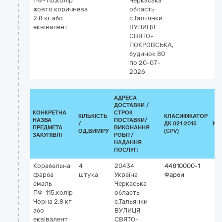
ПФ-115,колір
Черкаська
жовто.коричнева
область
2.8 кг або
с.Тальянки
еквівалент
ВУЛИЦЯ
СВЯТО-
ПОКРОВСЬКА,
будинок 80
по 20-07-
2026
АДРЕСА
ДОСТАВКИ /
КОНКРЕТНА
СТРОК
КІЛЬКІСТЬ
КЛАСИФІКАТОР
НАЗВА
ПОСТАВКИ/
/
ДК 021:2015
КЛ
ПРЕДМЕТА
ВИКОНАННЯ
ОД.ВИМІРУ
(CPV)
ЗАКУПІВЛІ
РОБІТ/
НАДАННЯ
ПОСЛУГ:
Корабельна
4
20434
44810000-1
фарба
штука
Україна
Фарби
емаль
Черкаська
ПФ-115,колір
область
Чорна 2.8 кг
с.Тальянки
або
ВУЛИЦЯ
еквівалент
СВЯТО-