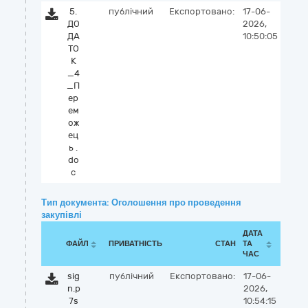
5.
публічний
Експортовано:
17-06-
ДО
2026,
ДА
10:50:05
ТО
К
_4
_П
ер
ем
ож
ец
ь .
do
c
Тип документа: Оголошення про проведення
закупівлі
ДАТА
ФАЙЛ
ПРИВАТНІСТЬ
СТАН
ТА
ЧАС
sig
публічний
Експортовано:
17-06-
n.p
2026,
7s
10:54:15