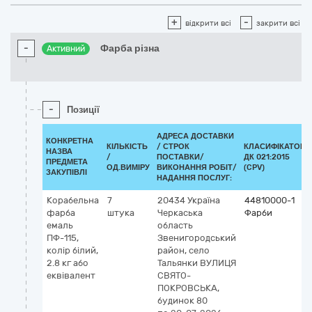
+
-
відкрити всі
закрити всі
-
Фарба різна
Активний
-
Позиції
АДРЕСА ДОСТАВКИ
КОНКРЕТНА
КІЛЬКІСТЬ
/
СТРОК
КЛАСИФІКАТОР
НАЗВА
/
ПОСТАВКИ/
ДК 021:2015
ПРЕДМЕТА
ОД.ВИМІРУ
ВИКОНАННЯ РОБІТ/
(CPV)
ЗАКУПІВЛІ
НАДАННЯ ПОСЛУГ:
Корабельна
7
20434
Україна
44810000-1
фарба
штука
Черкаська
Фарби
емаль
область
ПФ-115,
Звенигородський
колір білий,
район, село
2.8 кг або
Тальянки
ВУЛИЦЯ
еквівалент
СВЯТО-
ПОКРОВСЬКА,
будинок 80