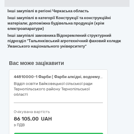
Інші закупівлі в регіоні Черкаська область
Інші закупівлі в категорії Конструкції та конструкційні
матеріали; допоміжна будівельна продукція (крім
електроапаратури)
Інші закупівлі замовника Відокремлений структурний
підрозділ "Тальянківський агротехнічний фаховий коледж
Уманського національного університету"
Вас може зацікавити
44810000-1 Фарби ( Фарби алкідні, водоемульсія )
Відділ освіти Байковецької сільської ради
Тернопільського району Тернопільської
області
Очікувана вартість
86 105,00 UAH
з ПДВ