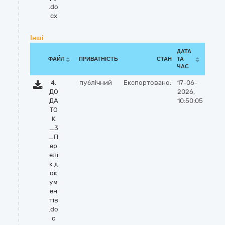
.do
cx
Інші
ДАТА
ФАЙЛ
ПРИВАТНІСТЬ
СТАН
ТА
ЧАС
4.
публічний
Експортовано:
17-06-
ДО
2026,
ДА
10:50:05
ТО
К
_3
_П
ер
елі
к д
ок
ум
ен
тів
.do
c