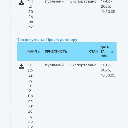
1. Т
публічний
Експортовано:
17-06-
Д
2026,
20
10:50:05
26
.do
cx
Тип документа: Проект договору
ДАТА
ФАЙЛ
ПРИВАТНІСТЬ
СТАН
ТА
ЧАС
3.
публічний
Експортовано:
17-06-
До
2026,
да
10:50:05
то
к
2.
Пр
ое
кт
до
го
во
ру