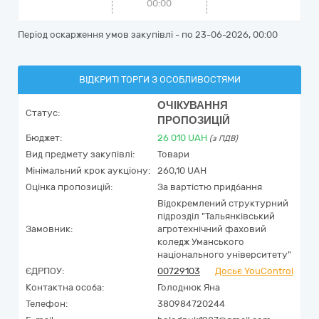
00:00
Період оскарження умов закупівлі - по
23-06-2026, 00:00
ВІДКРИТІ ТОРГИ З ОСОБЛИВОСТЯМИ
ОЧІКУВАННЯ
Статус:
ПРОПОЗИЦІЙ
Бюджет:
26 010
UAH
(з ПДВ)
Вид предмету закупівлі:
Товари
Мінімальний крок аукціону:
260,10 UAH
Оцінка пропозицій:
За вартістю придбання
Відокремлений структурний
підрозділ "Тальянківський
Замовник:
агротехнічний фаховий
коледж Уманського
національного університету"
ЄДРПОУ:
00729103
Досьє YouControl
Контактна особа:
Голоднюк Яна
Телефон:
380984720244