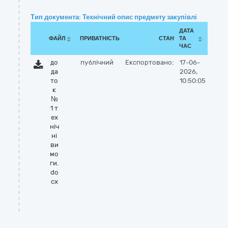
Тип документа: Технічний опис предмету закупівлі
ДАТА
ФАЙЛ
ПРИВАТНІСТЬ
СТАН
ТА
ЧАС
до
публічний
Експортовано:
17-06-
да
2026,
то
10:50:05
к
№
1 т
ех
ніч
ні
ви
мо
ги.
do
cx