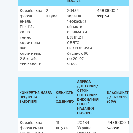
ПОСЛУГ:
Корабельна
2
20434
44810000-1
фарба
штука
Україна
Фарби
емаль
Черкаська
ПФ-115,
область
колір
с.Тальянки
темно
ВУЛИЦЯ
коричнева
СВЯТО-
або
ПОКРОВСЬКА,
коричнева.
будинок 80
2.8 кг або
по 20-07-
еквівалент
2026
АДРЕСА
ДОСТАВКИ /
СТРОК
КОНКРЕТНА НАЗВА
КІЛЬКІСТЬ
КЛАСИФІКАТО
ПОСТАВКИ/
ПРЕДМЕТА
/
ДК 021:2015
ВИКОНАННЯ
ЗАКУПІВЛІ
ОД.ВИМІРУ
(CPV)
РОБІТ/
НАДАННЯ
ПОСЛУГ:
Корабельна
11
20434
44810000-1
фарба емаль
штука
Україна
Фарби