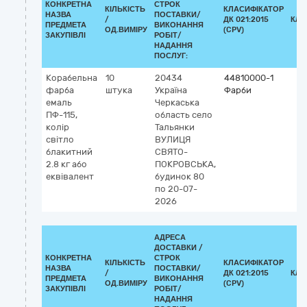
КОНКРЕТНА
СТРОК
КІЛЬКІСТЬ
КЛАСИФІКАТОР
НАЗВА
ПОСТАВКИ/
/
ДК 021:2015
КЛА
ПРЕДМЕТА
ВИКОНАННЯ
ОД.ВИМІРУ
(CPV)
ЗАКУПІВЛІ
РОБІТ/
НАДАННЯ
ПОСЛУГ:
Корабельна
10
20434
44810000-1
фарба
штука
Україна
Фарби
емаль
Черкаська
ПФ-115,
область
село
колір
Тальянки
світло
ВУЛИЦЯ
блакитний
СВЯТО-
2.8 кг або
ПОКРОВСЬКА,
еквівалент
будинок 80
по 20-07-
2026
АДРЕСА
ДОСТАВКИ /
КОНКРЕТНА
СТРОК
КІЛЬКІСТЬ
КЛАСИФІКАТОР
НАЗВА
ПОСТАВКИ/
/
ДК 021:2015
КЛА
ПРЕДМЕТА
ВИКОНАННЯ
ОД.ВИМІРУ
(CPV)
ЗАКУПІВЛІ
РОБІТ/
НАДАННЯ