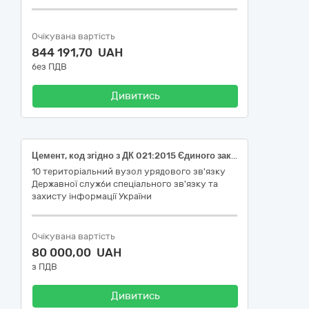
Очікувана вартість
844 191,70 UAH
без ПДВ
Дивитись
Цемент, код згідно з ДК 021:2015 Єдиного закупівельного словника 44110000-4 Конструкційні матеріали
10 територіальний вузол урядового зв'язку
Державної служби спеціального зв'язку та
захисту інформації України
Очікувана вартість
80 000,00 UAH
з ПДВ
Дивитись