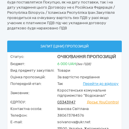
буде поставлятися Покупцю, як на дату поставки, так і на
дату укладення цього Договору не є Російська Федерація /
Республіка Білорусь / Ісламська Республіка Іран.Закупівля
проводиться на очікувану вартість без ПДВ у разі якщо
учасник є платником ПДВ під час укладання договору
додатково буде нараховано ПДВ
ЗАПИТ (ЦІНИ) ПРОПОЗИЦІЙ
ОЧІКУВАННЯ ПРОПОЗИЦІЙ
Статус:
Бюджет:
6 000
UAH
(без ПДВ)
Вид предмету закупівлі:
Товари
Оцінка пропозицій:
За вартістю придбання
Попередній етап:
Так
Перейти до відбору
Коростенське комунальне
Замовник:
підприємство "Водоканал"
ЄДРПОУ:
03343947
Досьє YouControl
Контактна особа:
Іванова Світлана
Телефон:
380673784576
E-mail:
soivanova@ukr.net
11500,
Україна
,
Житомирська