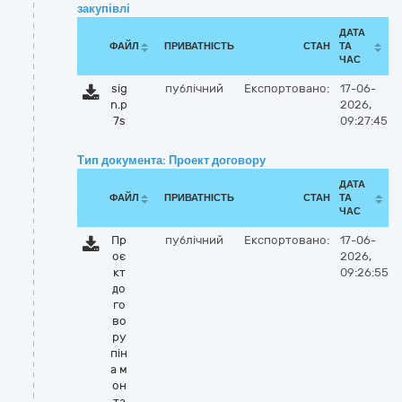
закупівлі
ДАТА
ФАЙЛ
ПРИВАТНІСТЬ
СТАН
ТА
ЧАС
sig
публічний
Експортовано:
17-06-
n.p
2026,
7s
09:27:45
Тип документа: Проект договору
ДАТА
ФАЙЛ
ПРИВАТНІСТЬ
СТАН
ТА
ЧАС
Пр
публічний
Експортовано:
17-06-
оє
2026,
кт
09:26:55
до
го
во
ру
пін
а м
он
та