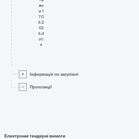
жн
а 1
7.0
6.2
02
6.d
oc
x
+
Інформація по закупівлі
-
Пропозиції
Електронні тендерні вимоги