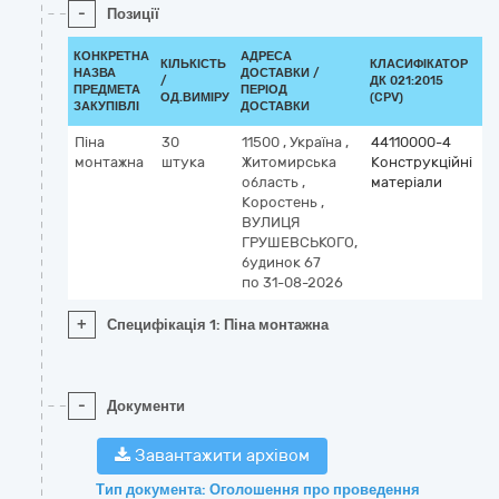
-
Позиції
КОНКРЕТНА
АДРЕСА
КІЛЬКІСТЬ
КЛАСИФІКАТОР
НАЗВА
ДОСТАВКИ /
/
ДК 021:2015
К
ПРЕДМЕТА
ПЕРІОД
ОД.ВИМІРУ
(CPV)
ЗАКУПІВЛІ
ДОСТАВКИ
Піна
30
11500
,
Україна
,
44110000-4
монтажна
штука
Житомирська
Конструкційні
область
,
матеріали
Коростень
,
ВУЛИЦЯ
ГРУШЕВСЬКОГО,
будинок 67
по 31-08-2026
+
Специфікація 1: Піна монтажна
-
Документи
Завантажити архівом
Тип документа: Оголошення про проведення