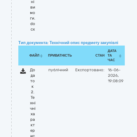
ні
ви
мо
ги.
do
cx
Тип документа: Технічний опис предмету закупівлі
ДАТА
ФАЙЛ
ПРИВАТНІСТЬ
СТАН
ТА
ЧАС
До
публічний
Експортовано:
16-06-
да
2026,
то
19:08:09
к
2.
Те
хні
чні
ха
ра
кт
ер
ис