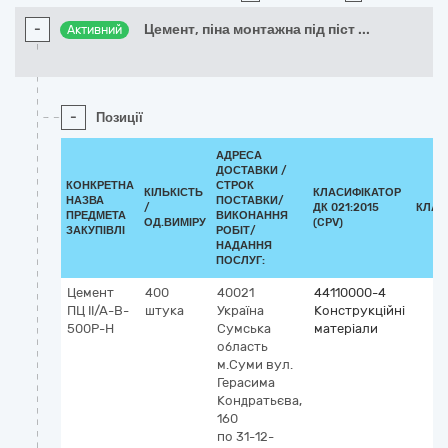
-
Цемент, піна монтажна під піст
...
Активний
-
Позиції
АДРЕСА
ДОСТАВКИ /
КОНКРЕТНА
СТРОК
КІЛЬКІСТЬ
КЛАСИФІКАТОР
НАЗВА
ПОСТАВКИ/
/
ДК 021:2015
КЛАС
ПРЕДМЕТА
ВИКОНАННЯ
ОД.ВИМІРУ
(CPV)
ЗАКУПІВЛІ
РОБІТ/
НАДАННЯ
ПОСЛУГ:
Цемент
400
40021
44110000-4
ПЦ II/A-B-
штука
Україна
Конструкційні
500P-Н
Сумська
матеріали
область
м.Суми
вул.
Герасима
Кондратьєва,
160
по 31-12-