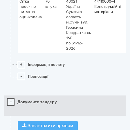
Сітка
70
40021
44110000-4
просічно-
штука
Україна
Конструкційні
витяжна
Сумська
матеріали
оцинкована
область
м.Суми
вул.
Герасима
Кондратьєва,
160
по 31-12-
2026
+
Інформація по лоту
-
Пропозиції
-
Документи тендеру
Завантажити архівом