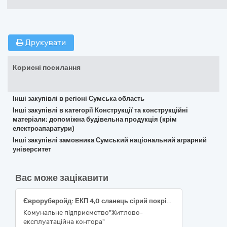
Друкувати
Корисні посилання
Інші закупівлі в регіоні Сумська область
Інші закупівлі в категорії Конструкції та конструкційні
матеріали; допоміжна будівельна продукція (крім
електроапаратури)
Інші закупівлі замовника Сумський національний аграрний
університет
Вас може зацікавити
Євроруберойд: ЕКП 4,0 сланець сірий покрівельний, для влаштування верхнього шару гідроізоляції; - ЕПП 2,5 гідроізоляційний, для влаштування нижнього шару гідроізоляції
Комунальне підприємство"Житлово-
експлуатаційна контора"