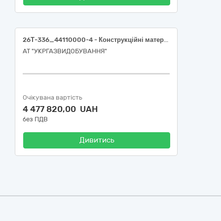
26Т-336_44110000-4 - Конструкційні матеріали (Блоки фундаментні ФБС в асортименті)
АТ "УКРГАЗВИДОБУВАННЯ"
Очікувана вартість
4 477 820,00 UAH
без ПДВ
Дивитись