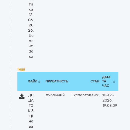
ти
ки
12.
06.
20
26.
Це
ме
нт.
do
cx
Інші
ДАТА
ФАЙЛ
ПРИВАТНІСТЬ
СТАН
ТА
ЧАС
ДО
публічний
Експортовано:
16-06-
ДА
2026,
ТО
19:08:09
К 3
Ці
но
ва