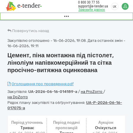
0 800 30 77 55
support@e-tender.ua
UK
Замовити дзвінок
Повернутись назад
Закупівлю оголошено - 16-06-2026, 19:08. Дата останніх змін -
16-06-2026, 19:11
Цемент, піна монтажна під пістолет,
ліноліум напівкомерційний та сітка
просічно-витяжна оцинкована
Оголошення про проведення.pdf
Закупівля:
UA-2026-06-16-014189-a
/
на ProZorro
/
на DoZorro
Рядок плану закупівлі та обґрунтування:
UA-P-2026-06-16-
017075-a
Період уточнень
Період подачі
Аукціон
Триває
пропозицій
Очікується