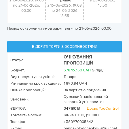
з 16-06-2026, 19:08
Триває
з
25-06-2026,
по 21-06-2026,
з 16-06-2026, 19:08
15:50
00:00
по 24-06-2026,
18:55
Період оскарження умов закупівлі - по
21-06-2026, 00:00
ВІДКРИТІ ТОРГИ З ОСОБЛИВОСТЯМИ
ОЧІКУВАННЯ
Статус:
ПРОПОЗИЦІЙ
Бюджет:
378 167,50
UAH
(з ПДВ)
Вид предмету закупівлі:
Товари
Мінімальний крок аукціону:
1 890,84 UAH
Оцінка пропозицій:
За вартістю придбання
Сумський національний
Замовник:
аграрний університет
ЄДРПОУ:
04718013
Досьє YouControl
Контактна особа:
Ганна КОЛОДЧЕНКО
Телефон:
+380970005642
E-mail:
hannakolodchenko83@ukr.net