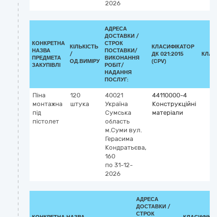
2026
АДРЕСА
ДОСТАВКИ /
КОНКРЕТНА
СТРОК
КІЛЬКІСТЬ
КЛАСИФІКАТОР
НАЗВА
ПОСТАВКИ/
/
ДК 021:2015
КЛАС
ПРЕДМЕТА
ВИКОНАННЯ
ОД.ВИМІРУ
(CPV)
ЗАКУПІВЛІ
РОБІТ/
НАДАННЯ
ПОСЛУГ:
Піна
120
40021
44110000-4
монтажна
штука
Україна
Конструкційні
під
Сумська
матеріали
пістолет
область
м.Суми
вул.
Герасима
Кондратьєва,
160
по 31-12-
2026
АДРЕСА
ДОСТАВКИ /
СТРОК