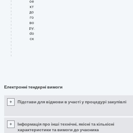
ое
кт
до
го
во
ру.
do
cx
Електронні тендерні вимоги
+
Підстави для відмови в участі у процедурі закупівлі
+
Інформація про інші технічні, якісні та кількісні
характеристики та вимоги до учасника