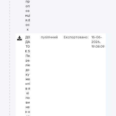
пр
оп
оз
иці
я.d
oc
x
ДО
публічний
Експортовано:
16-06-
ДА
2026,
ТО
19:08:09
К 5
Пе
ре
лік
до
ку
ме
нті
в я
кі
по
ви
не
н н