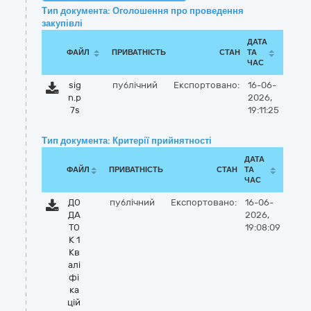
Тип документа: Оголошення про проведення
закупівлі
ДАТА
ФАЙЛ
ПРИВАТНІСТЬ
СТАН
ТА
ЧАС
sig
публічний
Експортовано:
16-06-
n.p
2026,
7s
19:11:25
Тип документа: Критерії прийнятності
ДАТА
ФАЙЛ
ПРИВАТНІСТЬ
СТАН
ТА
ЧАС
ДО
публічний
Експортовано:
16-06-
ДА
2026,
ТО
19:08:09
К 1
Кв
алі
фі
ка
цій