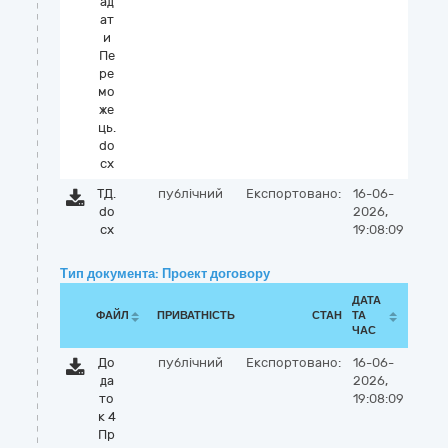
ад
ат
и
Пе
ре
мо
же
ць.
do
cx
ТД.
публічний
Експортовано:
16-06-
do
2026,
cx
19:08:09
Тип документа: Проект договору
ДАТА
ФАЙЛ
ПРИВАТНІСТЬ
СТАН
ТА
ЧАС
До
публічний
Експортовано:
16-06-
да
2026,
то
19:08:09
к 4
Пр