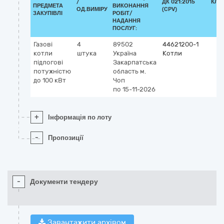
/
ДК 021:2015
КЛА
ПРЕДМЕТА
ВИКОНАННЯ
ОД.ВИМІРУ
(CPV)
ЗАКУПІВЛІ
РОБІТ/
НАДАННЯ
ПОСЛУГ:
Газові
4
89502
44621200-1
котли
штука
Україна
Котли
підлогові
Закарпатська
потужністю
область
м.
до 100 кВт
Чоп
по 15-11-2026
+
Інформація по лоту
-
Пропозиції
-
Документи тендеру
Завантажити архівом