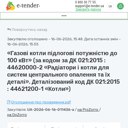
0 800 30 77 55
support@e-tender.ua
UK
Замовити дзвінок
Повернутись назад
Закупівлю оголошено - 16-06-2026, 15:48. Дата останніх змін -
16-06-2026, 15:55
«Газові котли підлогові потужністю до
100 кВт» (за кодом за ДК 021:2015 :
44620000-2 «Радіатори і котли для
систем центрального опалення та їх
деталі». Деталізований код ДК 021:2015
: 44621200-1 «Котли»)
Оголошення про проведення.pdf
Закупівля:
UA-2026-06-16-011436-a
/
на ProZorro
/
на DoZorro