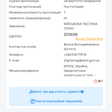
Оцінка пропозицій:
За вартістю придбання
Розгляд пропозицій:
Поступовий
Мінімальна кількість пропозицій:
1
Наявність прекваліфікації:
Ні
ВІЙСЬКОВА ЧАСТИНА
Замовник:
Т0300
33114148
ЄДРПОУ:
Досьє YouControl
Жанна Володимирівна
Контактна особа:
Шульга
Телефон:
+380312711919
E-mail:
2tgrbereg@dsst.gov.ua
89502,
Україна
,
Місцезнаходження:
Закарпатська
область,
місто Чоп,
-
0
Витяг про відсутність судимості
Реєстр корупційних порушників