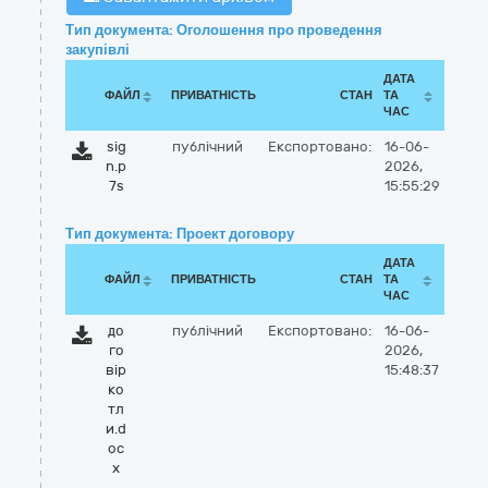
Тип документа: Оголошення про проведення
закупівлі
ДАТА
ФАЙЛ
ПРИВАТНІСТЬ
СТАН
ТА
ЧАС
sig
публічний
Експортовано:
16-06-
n.p
2026,
7s
15:55:29
Тип документа: Проект договору
ДАТА
ФАЙЛ
ПРИВАТНІСТЬ
СТАН
ТА
ЧАС
до
публічний
Експортовано:
16-06-
го
2026,
вір
15:48:37
ко
тл
и.d
oc
x