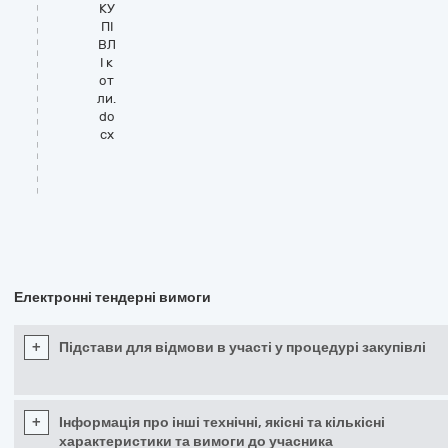
КУ
ПІ
ВЛ
І к
от
ли.
do
cx
Електронні тендерні вимоги
+
Підстави для відмови в участі у процедурі закупівлі
+
Інформація про інші технічні, якісні та кількісні
характеристики та вимоги до учасника