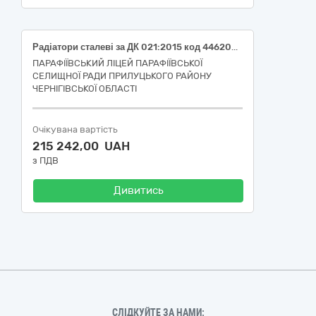
Радіатори сталеві за ДК 021:2015 код 44620000-2 - Радіатори і котли для систем центрального опалення та їх деталі
ПАРАФІЇВСЬКИЙ ЛІЦЕЙ ПАРАФІЇВСЬКОЇ
СЕЛИЩНОЇ РАДИ ПРИЛУЦЬКОГО РАЙОНУ
ЧЕРНІГІВСЬКОЇ ОБЛАСТІ
Очікувана вартість
215 242,00 UAH
з ПДВ
Дивитись
СЛІДКУЙТЕ ЗА НАМИ: