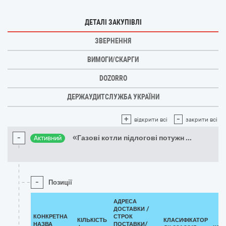
ДЕТАЛІ ЗАКУПІВЛІ
ЗВЕРНЕННЯ
ВИМОГИ/СКАРГИ
DOZORRO
ДЕРЖАУДИТСЛУЖБА УКРАЇНИ
+
-
відкрити всі
закрити всі
-
«Газові котли підлогові потужн
...
Активний
-
Позиції
АДРЕСА
ДОСТАВКИ /
КОНКРЕТНА
СТРОК
КІЛЬКІСТЬ
КЛАСИФІКАТОР
НАЗВА
ПОСТАВКИ/