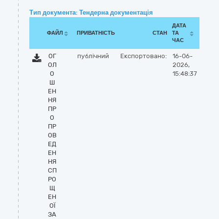
Тип документа: Тендерна документація
ДАТА
ФАЙЛ
ПРИВАТНІСТЬ
СТАН
ТА
ЧАС
ОГ
публічний
Експортовано:
16-06-
ОЛ
2026,
О
15:48:37
Ш
ЕН
НЯ
ПР
О
ПР
ОВ
ЕД
ЕН
НЯ
СП
РО
Щ
ЕН
ОЇ
ЗА