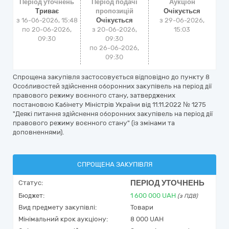
Період уточнень
Період подачі
Аукціон
Триває
пропозицій
Очікується
з 16-06-2026, 15:48
Очікується
з
29-06-2026,
по 20-06-2026,
з 20-06-2026,
15:03
09:30
09:30
по 26-06-2026,
09:30
Спрощена закупівля застосовується відповідно до пункту 8
Особливостей здійснення оборонних закупівель на період дії
правового режиму воєнного стану, затверджених
постановою Кабінету Міністрів України від 11.11.2022 № 1275
"Деякі питання здійснення оборонних закупівель на період дії
правового режиму воєнного стану" (із змінами та
доповненнями).
СПРОЩЕНА ЗАКУПІВЛЯ
ПЕРІОД УТОЧНЕНЬ
Статус:
Бюджет:
1 600 000
UAH
(з ПДВ)
Вид предмету закупівлі:
Товари
Мінімальний крок аукціону:
8 000 UAH