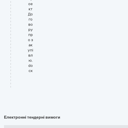
ое
кт
До
го
во
ру
пр
о з
ак
упі
вл
ю.
do
cx
Електронні тендерні вимоги