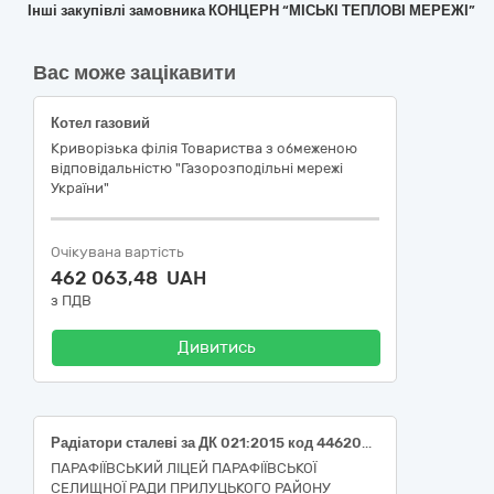
Інші закупівлі замовника КОНЦЕРН “МІСЬКІ ТЕПЛОВІ МЕРЕЖІ”
Вас може зацікавити
Котел газовий
Криворізька філія Товариства з обмеженою
відповідальністю "Газорозподільні мережі
України"
Очікувана вартість
462 063,48 UAH
з ПДВ
Дивитись
Радіатори сталеві за ДК 021:2015 код 44620000-2 - Радіатори і котли для систем центрального опалення та їх деталі
ПАРАФІЇВСЬКИЙ ЛІЦЕЙ ПАРАФІЇВСЬКОЇ
СЕЛИЩНОЇ РАДИ ПРИЛУЦЬКОГО РАЙОНУ