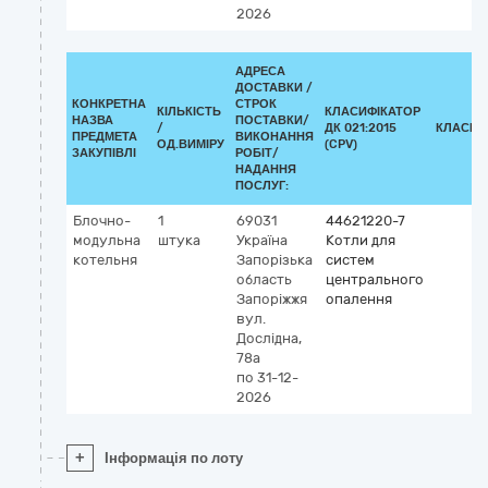
2026
АДРЕСА
ДОСТАВКИ /
КОНКРЕТНА
СТРОК
КІЛЬКІСТЬ
КЛАСИФІКАТОР
НАЗВА
ПОСТАВКИ/
/
ДК 021:2015
КЛАСИФ
ПРЕДМЕТА
ВИКОНАННЯ
ОД.ВИМІРУ
(CPV)
ЗАКУПІВЛІ
РОБІТ/
НАДАННЯ
ПОСЛУГ:
Блочно-
1
69031
44621220-7
модульна
штука
Україна
Котли для
котельня
Запорізька
систем
область
центрального
Запоріжжя
опалення
вул.
Дослідна,
78а
по 31-12-
2026
+
Інформація по лоту