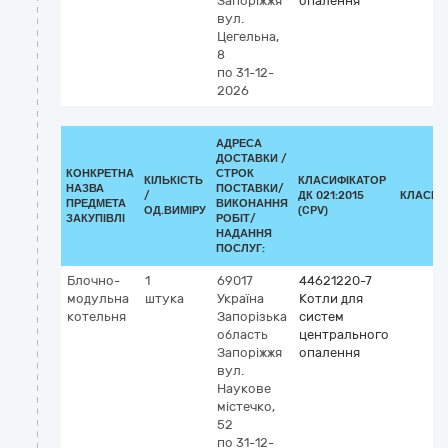
Запоріжжя
опалення
вул.
Цегельна,
8
по 31-12-
2026
АДРЕСА
ДОСТАВКИ /
КОНКРЕТНА
СТРОК
КІЛЬКІСТЬ
КЛАСИФІКАТОР
НАЗВА
ПОСТАВКИ/
/
ДК 021:2015
КЛАСИФ
ПРЕДМЕТА
ВИКОНАННЯ
ОД.ВИМІРУ
(CPV)
ЗАКУПІВЛІ
РОБІТ/
НАДАННЯ
ПОСЛУГ:
Блочно-
1
69017
44621220-7
модульна
штука
Україна
Котли для
котельня
Запорізька
систем
область
центрального
Запоріжжя
опалення
вул.
Наукове
містечко,
52
по 31-12-