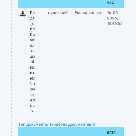
ЧАС
До
публічний
Експортовано:
16-06-
да
2026,
то
13:46:52
к 1
Кв
алі
фі
ка
цій
ні
кр
ит
ері
ї, в
им
ог
и.d
oc
x
Тип документа: Тендерна документація
ДАТА