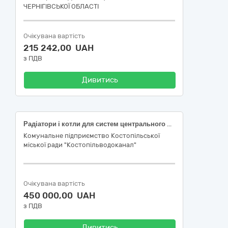
ЧЕРНІГІВСЬКОЇ ОБЛАСТІ
Очікувана вартість
215 242,00 UAH
з ПДВ
Дивитись
Радіатори і котли для систем центрального опалення та їх деталі КОД ДК 021:2015 - 44620000-2 (котел опалювальний твердопаливний)
Комунальне підприємство Костопільської
міської ради "Костопільводоканал"
Очікувана вартість
450 000,00 UAH
з ПДВ
Дивитись