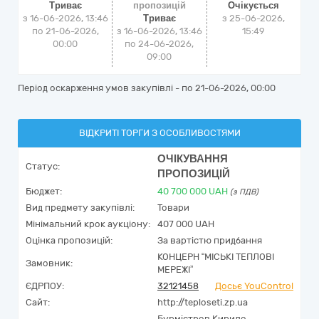
Триває
пропозицій
Очікується
з 16-06-2026, 13:46
Триває
з
25-06-2026,
по 21-06-2026,
з 16-06-2026, 13:46
15:49
00:00
по 24-06-2026,
09:00
Період оскарження умов закупівлі - по
21-06-2026, 00:00
ВІДКРИТІ ТОРГИ З ОСОБЛИВОСТЯМИ
ОЧІКУВАННЯ
Статус:
ПРОПОЗИЦІЙ
Бюджет:
40 700 000
UAH
(з ПДВ)
Вид предмету закупівлі:
Товари
Мінімальний крок аукціону:
407 000 UAH
Оцінка пропозицій:
За вартістю придбання
КОНЦЕРН “МІСЬКІ ТЕПЛОВІ
Замовник:
МЕРЕЖІ”
ЄДРПОУ:
32121458
Досьє YouControl
Сайт:
http://teploseti.zp.ua
Бурмістров Кирило