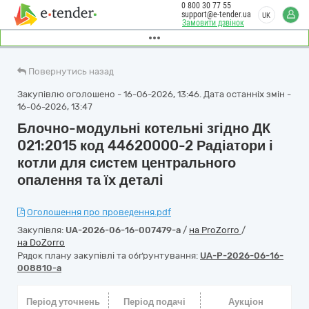
0 800 30 77 55
support@e-tender.ua
UK
Замовити дзвінок
Повернутись назад
Закупівлю оголошено - 16-06-2026, 13:46. Дата останніх змін -
16-06-2026, 13:47
Блочно-модульні котельні згідно ДК
021:2015 код 44620000-2 Радіатори і
котли для систем центрального
опалення та їх деталі
Оголошення про проведення.pdf
Закупівля:
UA-2026-06-16-007479-a
/
на ProZorro
/
на DoZorro
Рядок плану закупівлі та обґрунтування:
UA-P-2026-06-16-
008810-a
Період уточнень
Період подачі
Аукціон