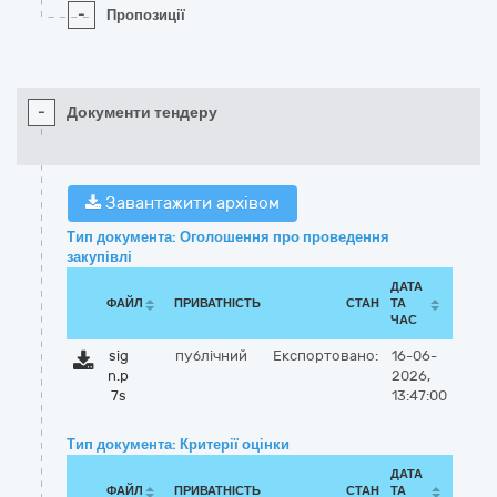
-
Пропозиції
-
Документи тендеру
Завантажити архівом
Тип документа: Оголошення про проведення
закупівлі
ДАТА
ФАЙЛ
ПРИВАТНІСТЬ
СТАН
ТА
ЧАС
sig
публічний
Експортовано:
16-06-
n.p
2026,
7s
13:47:00
Тип документа: Критерії оцінки
ДАТА
ФАЙЛ
ПРИВАТНІСТЬ
СТАН
ТА