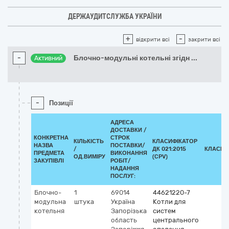
ДЕРЖАУДИТСЛУЖБА УКРАЇНИ
+
-
відкрити всі
закрити всі
-
Блочно-модульні котельні згідн
...
Активний
-
Позиції
АДРЕСА
ДОСТАВКИ /
КОНКРЕТНА
СТРОК
КІЛЬКІСТЬ
КЛАСИФІКАТОР
НАЗВА
ПОСТАВКИ/
/
ДК 021:2015
КЛАСИФ
ПРЕДМЕТА
ВИКОНАННЯ
ОД.ВИМІРУ
(CPV)
ЗАКУПІВЛІ
РОБІТ/
НАДАННЯ
ПОСЛУГ:
Блочно-
1
69014
44621220-7
модульна
штука
Україна
Котли для
котельня
Запорізька
систем
область
центрального