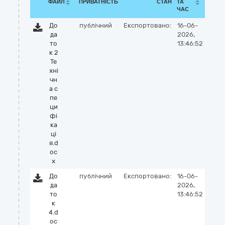
ФАЙЛ
ПРИВАТНІСТЬ
СТАН
ТА
ЧАС
До
публічний
Експортовано:
16-06-
да
2026,
то
13:46:52
к 2
Те
хні
чн
а с
пе
ци
фі
ка
ці
я.d
oc
x
До
публічний
Експортовано:
16-06-
да
2026,
то
13:46:52
к
4.d
oc