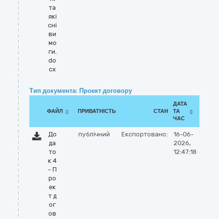
та
які
сні
ви
мо
ги.
do
cx
Тип документа: Проект договору
ДАТА
ФАЙЛ
ПРИВАТНІСТЬ
СТАН
ТА
ЧАС
До
публічний
Експортовано:
16-06-
да
2026,
то
12:47:18
к 4
- П
ро
ек
т д
ог
ов