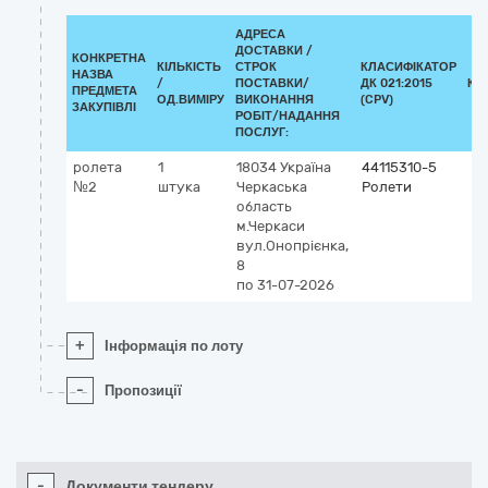
АДРЕСА
ДОСТАВКИ /
КОНКРЕТНА
КІЛЬКІСТЬ
СТРОК
КЛАСИФІКАТОР
НАЗВА
/
ПОСТАВКИ/
ДК 021:2015
КЛ
ПРЕДМЕТА
ОД.ВИМІРУ
ВИКОНАННЯ
(CPV)
ЗАКУПІВЛІ
РОБІТ/НАДАННЯ
ПОСЛУГ:
ролета
1
18034
Україна
44115310-5
№2
штука
Черкаська
Ролети
область
м.Черкаси
вул.Онопрієнка,
8
по 31-07-2026
+
Інформація по лоту
-
Пропозиції
-
Документи тендеру