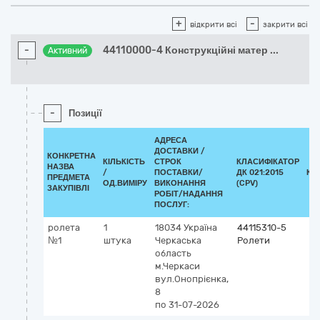
+
-
відкрити всі
закрити всі
-
44110000-4 Конструкційні матер
...
Активний
-
Позиції
АДРЕСА
ДОСТАВКИ /
КОНКРЕТНА
КІЛЬКІСТЬ
СТРОК
КЛАСИФІКАТОР
НАЗВА
/
ПОСТАВКИ/
ДК 021:2015
КЛ
ПРЕДМЕТА
ОД.ВИМІРУ
ВИКОНАННЯ
(CPV)
ЗАКУПІВЛІ
РОБІТ/НАДАННЯ
ПОСЛУГ:
ролета
1
18034
Україна
44115310-5
№1
штука
Черкаська
Ролети
область
м.Черкаси
вул.Онопрієнка,
8
по 31-07-2026