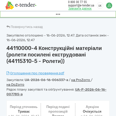
0 800 30 77 55
support@e-tender.ua
UK
Замовити дзвінок
Повернутись назад
Закупівлю оголошено - 16-06-2026, 12:47. Дата останніх змін -
16-06-2026, 12:47
44110000-4 Конструкційні матеріали
(ролети посилені екструдовані
(44115310-5 - Ролети))
Оголошення про проведення.pdf
Закупівля:
UA-2026-06-16-006337-a
/
на ProZorro
/
на DoZorro
Рядок плану закупівлі та обґрунтування:
UA-P-2026-06-16-
007785-a
Період уточнень
Період подачі
Аукціон
Триває
пропозицій
Очікується