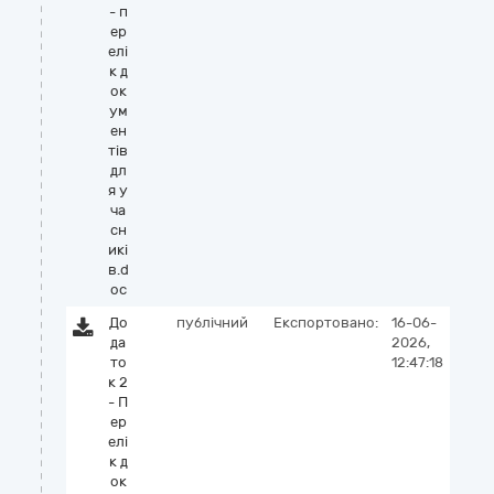
- п
ер
елі
к д
ок
ум
ен
тів
дл
я у
ча
сн
икі
в.d
oc
До
публічний
Експортовано:
16-06-
да
2026,
то
12:47:18
к 2
- П
ер
елі
к д
ок