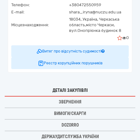
Телефон:
+380472550959
E-mail:
shara_iryna@nuczu.edu.ua
18034,
Україна
,
Черкаська
Місцезнаходження:
область,
місто Черкаси,
вул.Онопрієнка будинок 8
0
Витяг про відсутність судимості
Реєстр корупційних порушників
ДЕТАЛІ ЗАКУПІВЛІ
ЗВЕРНЕННЯ
ВИМОГИ/СКАРГИ
DOZORRO
ДЕРЖАУДИТСЛУЖБА УКРАЇНИ