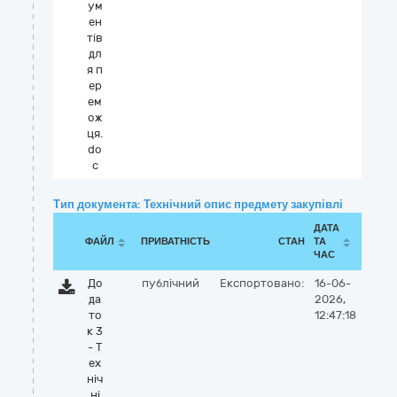
ум
ен
тів
дл
я п
ер
ем
ож
ця.
do
c
Тип документа: Технічний опис предмету закупівлі
ДАТА
ФАЙЛ
ПРИВАТНІСТЬ
СТАН
ТА
ЧАС
До
публічний
Експортовано:
16-06-
да
2026,
то
12:47:18
к 3
- Т
ех
ніч
ні