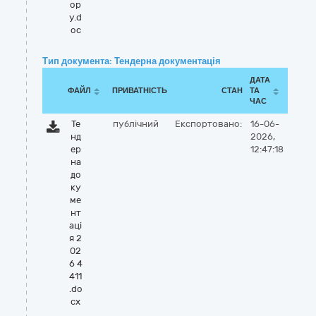
ор
у.d
oc
Тип документа: Тендерна документація
ДАТА
ФАЙЛ
ПРИВАТНІСТЬ
СТАН
ТА
ЧАС
Те
публічний
Експортовано:
16-06-
нд
2026,
ер
12:47:18
на
до
ку
ме
нт
аці
я 2
02
6 4
411
.do
cx