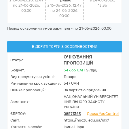
з 16-06-2026, 12:47
Триває
з
24-06-2026,
по 21-06-2026,
з 16-06-2026, 12:47
13:36
00:00
по 24-06-2026,
00:00
Період оскарження умов закупівлі - по
21-06-2026, 00:00
ВІДКРИТІ ТОРГИ З ОСОБЛИВОСТЯМИ
ОЧІКУВАННЯ
Статус:
ПРОПОЗИЦІЙ
Бюджет:
54 666
UAH
(з ПДВ)
Вид предмету закупівлі:
Товари
Мінімальний крок аукціону:
547 UAH
Оцінка пропозицій:
За вартістю придбання
НАЦІОНАЛЬНИЙ УНІВЕРСИТЕТ
Замовник:
ЦИВІЛЬНОГО ЗАХИСТУ
УКРАЇНИ
ЄДРПОУ:
08571363
Досьє YouControl
Сайт:
https://nuczu.edu.ua/ukr/
Контактна особа:
Ірина Шара