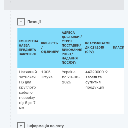
-
Позиції
АДРЕСА
ДОСТАВКИ /
КОНКРЕТНА
СТРОК
КІЛЬКІСТЬ
КЛАСИФІКАТОР
НАЗВА
ПОСТАВКИ/
/
ДК 021:2015
КЛАСИФІ
ПРЕДМЕТА
ВИКОНАННЯ
ОД.ВИМІРУ
(CPV)
ЗАКУПІВЛІ
РОБІТ/
НАДАННЯ
ПОСЛУГ:
Натяжний
1 005
Україна
44320000-9
затискач
штука
по 20-08-
Кабелі та
Н3 для
2026
супутня
круглого
продукція
кабелю
перерізу
від 5 до 7
мм
+
Інформація по лоту