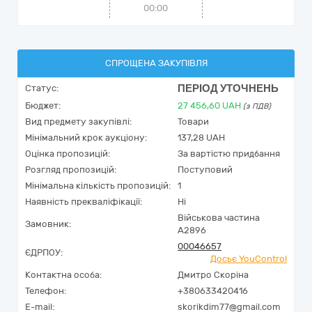
00:00
СПРОЩЕНА ЗАКУПІВЛЯ
ПЕРІОД УТОЧНЕНЬ
Статус:
Бюджет:
27 456,60
UAH
(з ПДВ)
Вид предмету закупівлі:
Товари
Мінімальний крок аукціону:
137,28 UAH
Оцінка пропозицій:
За вартістю придбання
Розгляд пропозицій:
Поступовий
Мінімальна кількість пропозицій:
1
Наявність прекваліфікації:
Ні
Військова частина
Замовник:
А2896
00046657
ЄДРПОУ:
Досьє YouControl
Контактна особа:
Дмитро Скоріна
Телефон:
+380633420416
E-mail:
skorikdim77@gmail.com