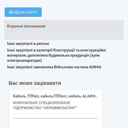
Друкувати
Корисні посилання
Інші закупівлі в регіоні
Інші закупівлі в категорії Конструкції та конструкційні
матеріали; допоміжна будівельна продукція (крім
електроапаратури)
Інші закупівлі замовника Військова частина А2896
Вас може зацікавити
Кабель ТППеп, кабельТППепт, кабель ALARM, з’єднувач кабельний та інша продукція (код ДК 021:2015 44320000-9 «Кабелі та супутня продукція»)
КОМУНАЛЬНЕ СПЕЦІАЛІЗОВАНЕ
ПІДПРИЄМСТВО "ХАРКІВМІСЬКЛІФТ"