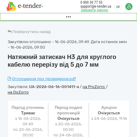
0 800 30 77 55
support@e-tender.ua
UK
Замовити дзвінок
Повернутись назад
Закупівлю оголошено - 16-06-2026, 09:49. Дата останніх змін
- 16-06-2026, 09:50
Натяжний затискач Н3 для круглого
кабелю перерізу від 5 до 7 мм
Оголошення про проведення.pdf
Закупівля:
UA-2026-06-16-001411-a
/
на ProZorro
/
на DoZorro
Період уточнень
Період подачі
Аукціон
Триває
пропозицій
Очікується
з 16-06-2026,
Очікується
з
24-06-2026, 11:14
09:49
з 20-06-2026,
по 20-06-2026,
00:00
00:00
по 24-06-2026,