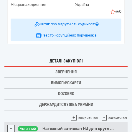
Місцезнаходження:
Україна
0
Витяг про відсутність судимості
Реєстр корупційних порушників
ДЕТАЛІ ЗАКУПІВЛІ
ЗВЕРНЕННЯ
ВИМОГИ/СКАРГИ
DOZORRO
ДЕРЖАУДИТСЛУЖБА УКРАЇНИ
+
-
відкрити всі
закрити всі
-
Натяжний затискач Н3 для кругл
...
Активний