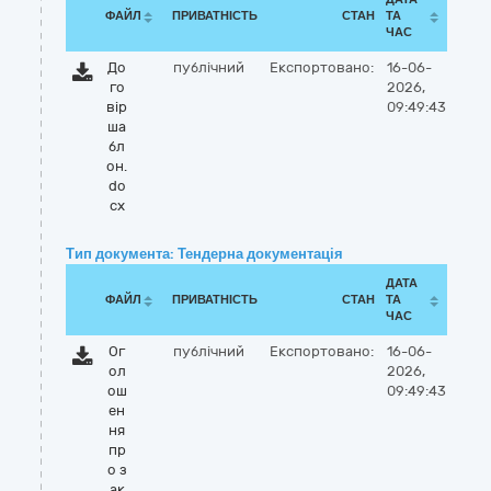
ФАЙЛ
ПРИВАТНІСТЬ
СТАН
ТА
ЧАС
До
публічний
Експортовано:
16-06-
го
2026,
вір
09:49:43
ша
бл
он.
do
cx
Тип документа: Тендерна документація
ДАТА
ФАЙЛ
ПРИВАТНІСТЬ
СТАН
ТА
ЧАС
Ог
публічний
Експортовано:
16-06-
ол
2026,
ош
09:49:43
ен
ня
пр
о з
ак