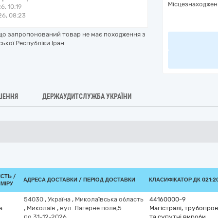
Місцезнаходжен
6, 10:19
6, 08:23
 що запропонований товар не має походження з
ської Республіки Іран
ШЕННЯ
ДЕРЖАУДИТСЛУЖБА УКРАЇНИ
ІСТЬ /
АДРЕСА ДОСТАВКИ / ПЕРІОД ДОСТАВКИ
КЛАСИФІКАТОР ДК 021:20
МІРУ
54030
,
Україна
,
Миколаївська область
44160000-9
а
,
Миколаїв
,
вул. Лагерне поле,5
Магістралі, трубопров
по 31-12-2026
та супутні вироби