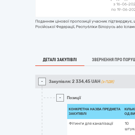
з 16-06-202
по 19-06-202
Поданням цінової пропозиції учасник підтверджує,
Російської Федерації, Республіки Білорусь або Іслам
ДЕТАЛІ ЗАКУПІВЛІ
ЗВЕРНЕННЯ ПРО ПОРУ
-
Закупівля:
2 334,45
UAH
(з ПДВ)
-
Позиції
КОНКРЕТНА НАЗВА ПРЕДМЕТА
КІЛЬК
ЗАКУПІВЛІ
ОД.ВИ
Фітинги для каналізації
10
штук