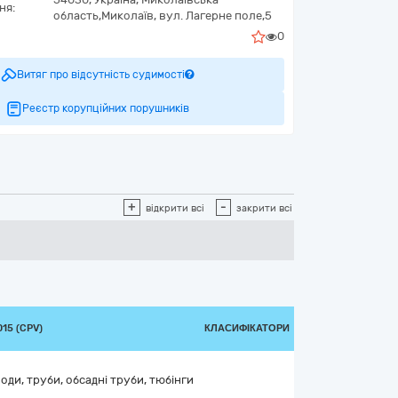
ня:
область,
Миколаїв,
вул. Лагерне поле,5
0
Витяг про відсутність судимості
Реєстр корупційних порушників
+
-
відкрити всі
закрити всі
15 (CPV)
КЛАСИФІКАТОРИ
оди, труби, обсадні труби, тюбінги