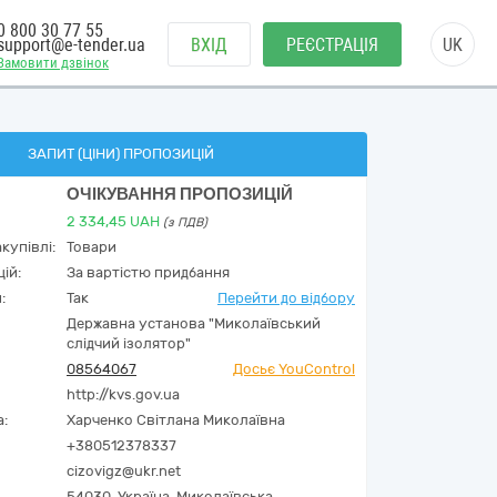
0 800 30 77 55
support@e-tender.ua
ВХІД
РЕЄСТРАЦІЯ
UK
Замовити дзвінок
ЗАПИТ (ЦІНИ) ПРОПОЗИЦІЙ
ОЧІКУВАННЯ ПРОПОЗИЦІЙ
2 334,45
UAH
(з ПДВ)
купівлі:
Товари
ій:
За вартістю придбання
:
Так
Перейти до відбору
Державна установа "Миколаївський
слідчий ізолятор"
08564067
Досьє YouControl
http://kvs.gov.ua
а:
Харченко Світлана Миколаївна
+380512378337
cizovigz@ukr.net
54030,
Україна
,
Миколаївська