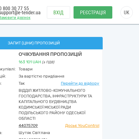
0 800 30 77 55
support@e-tender.ua
ВХІД
РЕЄСТРАЦІЯ
UK
Замовити дзвінок
ЗАПИТ (ЦІНИ) ПРОПОЗИЦІЙ
ОЧІКУВАННЯ ПРОПОЗИЦІЙ
163 101
UAH
(з ПДВ)
купівлі:
Товари
ій:
За вартістю придбання
:
Так
Перейти до відбору
ВІДДІЛ ЖИТЛОВО-КОМУНАЛЬНОГО
ГОСПОДАРСТВА, ІНФРАСТРУКТУРИ ТА
КАПІТАЛЬНОГО БУДІВНИЦТВА
КОДИМСЬКОЇ МІСЬКОЇ РАДИ
ПОДІЛЬСЬКОГО РАЙОНУ ОДЕСЬКОЇ
ОБЛАСТІ
44075709
Досьє YouControl
а:
Шутяк Світлана