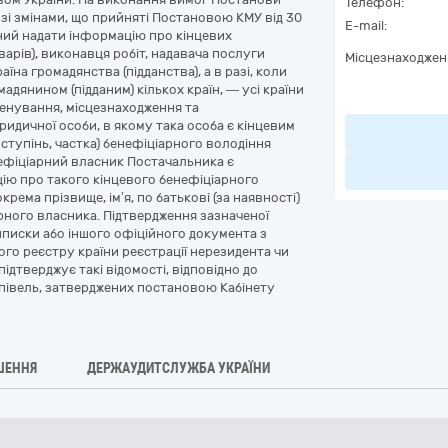
Телефон:
у зі змінами, що прийняті Постановою КМУ від 30
E-mail:
аний надати інформацію про кінцевих
арів), виконавця робіт, надавача послуги
Місцезнаходжен
країна громадянства (підданства), а в разі, коли
дянином (підданим) кількох країн, — усі країни
менування, місцезнаходження та
ридичної особи, в якому така особа є кінцевим
 ступінь, частка) бенефіціарного володіння
енефіціарний власник Постачальника є
ію про такого кінцевого бенефіціарного
рема прізвище, ім’я, по батькові (за наявності)
рного власника. Підтвердження зазначеної
иписки або іншого офіційного документа з
го реєстру країни реєстрації нерезидента чи
ідтверджує такі відомості, відповідно до
півель, затверджених постановою Кабінету
ШЕННЯ
ДЕРЖАУДИТСЛУЖБА УКРАЇНИ