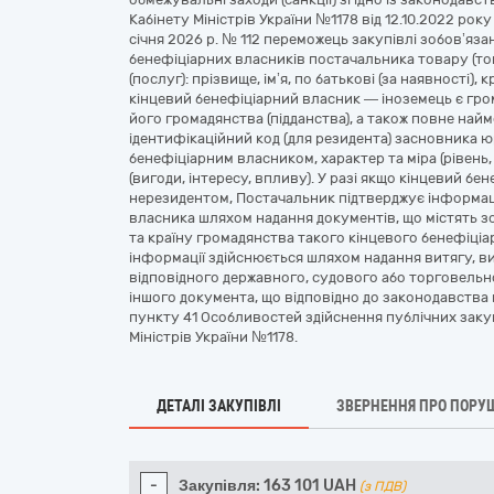
Кабінету Міністрів України №1178 від 12.10.2022 рок
січня 2026 р. № 112 переможець закупівлі зобов’яз
бенефіціарних власників постачальника товару (тов
(послуг): прізвище, ім’я, по батькові (за наявності), 
кінцевий бенефіціарний власник — іноземець є грома
його громадянства (підданства), а також повне най
ідентифікаційний код (для резидента) засновника ю
бенефіціарним власником, характер та міра (рівень,
(вигоди, інтересу, впливу). У разі якщо кінцевий б
нерезидентом, Постачальник підтверджує інформац
власника шляхом надання документів, що містять зок
та країну громадянства такого кінцевого бенефіціа
інформації здійснюється шляхом надання витягу, в
відповідного державного, судового або торговельно
іншого документа, що відповідно до законодавства п
пункту 41 Особливостей здійснення публічних заку
Міністрів України №1178.
ДЕТАЛІ ЗАКУПІВЛІ
ЗВЕРНЕННЯ ПРО ПОРУ
-
Закупівля:
163 101
UAH
(з ПДВ)