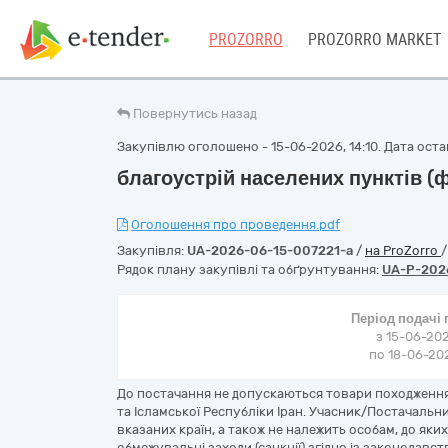
PROZORRO
PROZORRO MARKET
Повернутись назад
Закупівлю оголошено - 15-06-2026, 14:10. Дата остан
благоустрій населених пунктів (
Оголошення про проведення.pdf
Закупівля:
UA-2026-06-15-007221-a
/
на ProZorro
Рядок плану закупівлі та обґрунтування:
UA-P-202
Період подачі
з 15-06-202
по 18-06-202
До постачання не допускаються товари походженням
та Ісламської Республіки Іран. Учасник/Постачальн
вказаних країн, а також не належить особам, до яких
обмежувальні заходи (санкції) згідно із законодав