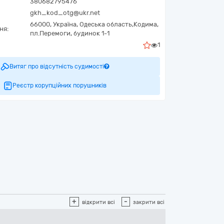
380682795476
gkh_kod_otg@ukr.net
66000,
Україна
,
Одеська область,
Кодима,
ня:
пл.Перемоги, будинок 1-1
1
Витяг про відсутність судимості
Реєстр корупційних порушників
+
-
відкрити всі
закрити всі