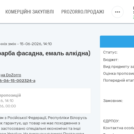
КОМЕРЦІЙНІ ЗАКУПІВЛІ
PROZORRO.ПРОДАЖІ
ніх змін - 15-06-2026, 14:10
фарба фасадна, емаль алкідна)
Статус:
Бюджет:
Вид предмету за
Оцінка пропозиц
/
на DoZorro
Попередній етап
6-06-15-002324-a
 пропозицій
6, 14:10
Замовник:
6, 00:00
 з Російської Федерації, Республіки Білорусь
ЄДРПОУ:
ик гарантує, що товар не має походження з
Контактна особ
 застосовано спеціальні економічні та інші
ством України. На виконання вимог Постанови