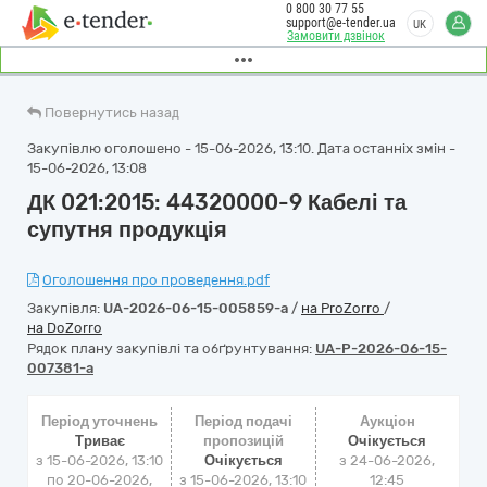
0 800 30 77 55
support@e-tender.ua
UK
Замовити дзвінок
Повернутись назад
Закупівлю оголошено - 15-06-2026, 13:10. Дата останніх змін -
15-06-2026, 13:08
ДК 021:2015: 44320000-9 Кабелі та
супутня продукція
Оголошення про проведення.pdf
Закупівля:
UA-2026-06-15-005859-a
/
на ProZorro
/
на DoZorro
Рядок плану закупівлі та обґрунтування:
UA-P-2026-06-15-
007381-a
Період уточнень
Період подачі
Аукціон
Триває
пропозицій
Очікується
з 15-06-2026, 13:10
Очікується
з
24-06-2026,
по 20-06-2026,
з 15-06-2026, 13:10
12:45