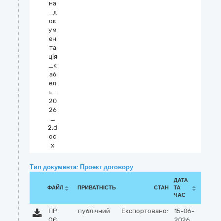
на
_д
ок
ум
ен
та
ція
_к
аб
ел
ь_
20
26
_
2.d
oc
x
Тип документа: Проект договору
ДАТА
ФАЙЛ
ПРИВАТНІСТЬ
СТАН
ТА
ЧАС
ПР
публічний
Експортовано:
15-06-
ОЄ
2026,