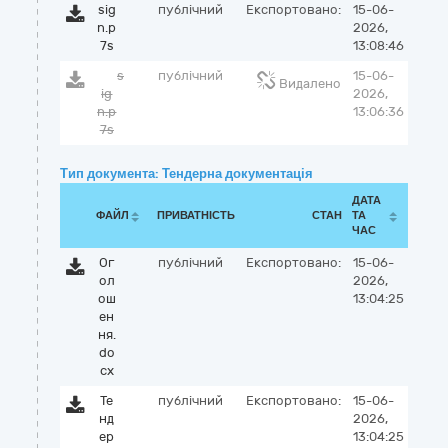
sig
публічний
Експортовано:
15-06-
n.p
2026,
7s
13:08:46
s
публічний
15-06-
Видалено
ig
2026,
n.p
13:06:36
7s
Тип документа: Тендерна документація
ДАТА
ФАЙЛ
ПРИВАТНІСТЬ
СТАН
ТА
ЧАС
Ог
публічний
Експортовано:
15-06-
ол
2026,
ош
13:04:25
ен
ня.
do
cx
Те
публічний
Експортовано:
15-06-
нд
2026,
ер
13:04:25