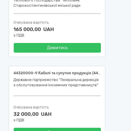
теплового господарства "Тепловик"
Старокостянтинівської міської ради
Очікувана вартість
165 000,00 UAH
з ПДВ
Дивитись
44320000-9 Кабелі та супутня продукція (44321000-6 Кабелі)
Державне підприємство "Генеральна дирекція
з обслуговування іноземних представництв"
Очікувана вартість
32 000,00 UAH
з ПДВ