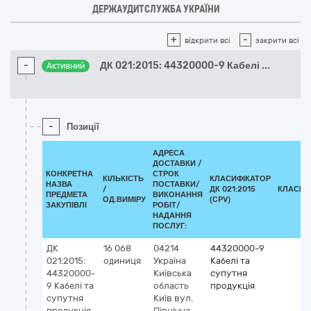
ДЕРЖАУДИТСЛУЖБА УКРАЇНИ
+
-
відкрити всі
закрити всі
-
ДК 021:2015: 44320000-9 Кабелі
...
Активний
-
Позиції
АДРЕСА
ДОСТАВКИ /
КОНКРЕТНА
СТРОК
КІЛЬКІСТЬ
КЛАСИФІКАТОР
НАЗВА
ПОСТАВКИ/
/
ДК 021:2015
КЛАСИФ
ПРЕДМЕТА
ВИКОНАННЯ
ОД.ВИМІРУ
(CPV)
ЗАКУПІВЛІ
РОБІТ/
НАДАННЯ
ПОСЛУГ:
ДК
16 068
04214
44320000-9
021:2015:
одиниця
Україна
Кабелі та
44320000-
Київська
супутня
9 Кабелі та
область
продукція
супутня
Київ
вул.
продукція
Північна,