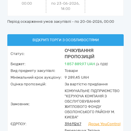
00:00
по 23-06-2026,
14:00
Період оскарження умов закупівлі - по
20-06-2026, 00:00
ВІДКРИТІ ТОРГИ З ОСОБЛИВОСТЯМИ
ОЧІКУВАННЯ
Статус:
ПРОПОЗИЦІЙ
Бюджет:
1 857 889,97
UAH
(з ПДВ)
Вид предмету закупівлі:
Товари
Мінімальний крок аукціону:
9 289,45 UAH
Оцінка пропозицій:
За вартістю придбання
КОМУНАЛЬНЕ ПІДПРИЄМСТВО
"КЕРУЮЧА КОМПАНІЯ З
ОБСЛУГОВУВАННЯ
Замовник:
ЖИТЛОВОГО ФОНДУ
ОБОЛОНСЬКОГО РАЙОНУ М.
КИЄВА"
ЄДРПОУ:
39611267
Досьє YouControl
Березовчук Тетяна