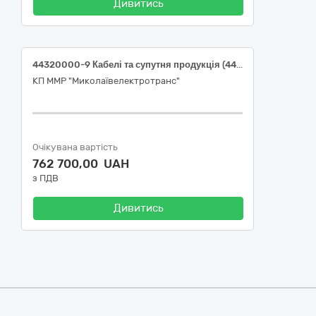
Дивитись
44320000-9 Кабелі та супутня продукція (44321000-6 Кабелі (Провід)
КП ММР "Миколаївелектротранс"
Очікувана вартість
762 700,00 UAH
з ПДВ
Дивитись