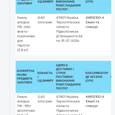
ОД.ВИМІРУ
ВИКОНАННЯ
(CPV)
ЗАКУПІВЛІ
РОБІТ/НАДАННЯ
ПОСЛУГ:
Емаль
8,40
47801
Україна
44812100-6
алкідна
кілограм
Тернопільська
Емалі та
ПФ -266
область
глазурі
жовто-
Підволочиськ
коричнева
Д.Галицького,66
для
по 15-07-2026
підлоги
(2.8 кг)
АДРЕСА
ДОСТАВКИ /
КОНКРЕТНА
КІЛЬКІСТЬ
СТРОК
КЛАСИФІКАТОР
НАЗВА
/
ПОСТАВКИ/
ДК 021:2015
КЛ
ПРЕДМЕТА
ОД.ВИМІРУ
ВИКОНАННЯ
(CPV)
ЗАКУПІВЛІ
РОБІТ/НАДАННЯ
ПОСЛУГ:
Емаль
5,60
47801
Україна
44812100-6
алкідна
кілограм
Тернопільська
Емалі та
ПФ -115п
область
глазурі
фіолетова
Підволочиськ