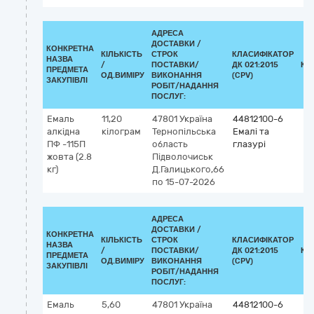
АДРЕСА
ДОСТАВКИ /
КОНКРЕТНА
КІЛЬКІСТЬ
СТРОК
КЛАСИФІКАТОР
НАЗВА
/
ПОСТАВКИ/
ДК 021:2015
КЛ
ПРЕДМЕТА
ОД.ВИМІРУ
ВИКОНАННЯ
(CPV)
ЗАКУПІВЛІ
РОБІТ/НАДАННЯ
ПОСЛУГ:
Емаль
11,20
47801
Україна
44812100-6
алкідна
кілограм
Тернопільська
Емалі та
ПФ -115П
область
глазурі
жовта (2.8
Підволочиськ
кг)
Д.Галицького,66
по 15-07-2026
АДРЕСА
ДОСТАВКИ /
КОНКРЕТНА
КІЛЬКІСТЬ
СТРОК
КЛАСИФІКАТОР
НАЗВА
/
ПОСТАВКИ/
ДК 021:2015
КЛ
ПРЕДМЕТА
ОД.ВИМІРУ
ВИКОНАННЯ
(CPV)
ЗАКУПІВЛІ
РОБІТ/НАДАННЯ
ПОСЛУГ:
Емаль
5,60
47801
Україна
44812100-6