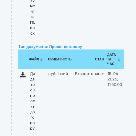
ку
ме
нт
и
(1).
do
cx
Тип документа: Проект договору
ДАТА
ФАЙЛ
ПРИВАТНІСТЬ
СТАН
ТА
ЧАС
До
публічний
Експортовано:
15-06-
да
2026,
то
11:50:00
к 3
пр
оє
кт
до
го
во
ру
_