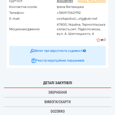
ЄДРПОУ:
40508989
Досьє YouControl
Контактна особа:
Ірена Витвицька
Телефон:
+380970621112
E-mail:
osvitapidvol_otg@ukr.net
47800,
Україна
,
Тернопільська
Місцезнаходження:
область,
смт. Підволочиськ,
вул. А. Шептицького, 4
0
Витяг про відсутність судимості
Реєстр корупційних порушників
ДЕТАЛІ ЗАКУПІВЛІ
ЗВЕРНЕННЯ
ВИМОГИ/СКАРГИ
DOZORRO