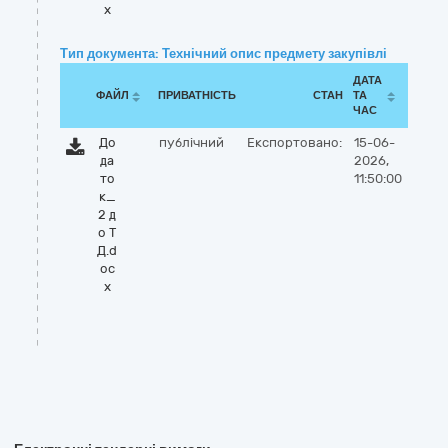
x
Тип документа: Технічний опис предмету закупівлі
ДАТА
ФАЙЛ
ПРИВАТНІСТЬ
СТАН
ТА
ЧАС
До
публічний
Експортовано:
15-06-
да
2026,
то
11:50:00
к_
2 д
о Т
Д.d
oc
x