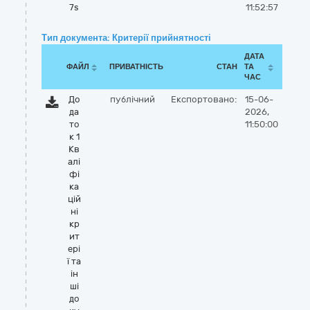
7s
11:52:57
Тип документа: Критерії прийнятності
ДАТА
ФАЙЛ
ПРИВАТНІСТЬ
СТАН
ТА
ЧАС
До
публічний
Експортовано:
15-06-
да
2026,
то
11:50:00
к 1
Кв
алі
фі
ка
цій
ні
кр
ит
ері
ї та
ін
ші
до