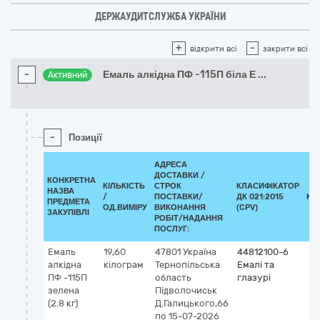
ДЕРЖАУДИТСЛУЖБА УКРАЇНИ
+
-
відкрити всі
закрити всі
-
Емаль алкідна ПФ -115П біла Е
...
Активний
-
Позиції
АДРЕСА
ДОСТАВКИ /
КОНКРЕТНА
КІЛЬКІСТЬ
СТРОК
КЛАСИФІКАТОР
НАЗВА
/
ПОСТАВКИ/
ДК 021:2015
КЛ
ПРЕДМЕТА
ОД.ВИМІРУ
ВИКОНАННЯ
(CPV)
ЗАКУПІВЛІ
РОБІТ/НАДАННЯ
ПОСЛУГ:
Емаль
19,60
47801
Україна
44812100-6
алкідна
кілограм
Тернопільська
Емалі та
ПФ -115П
область
глазурі
зелена
Підволочиськ
(2.8 кг)
Д.Галицького,66
по 15-07-2026