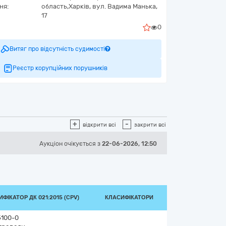
ня:
область,
Харків,
вул. Вадима Манька,
17
0
Витяг про відсутність судимості
Реєстр корупційних порушників
+
-
відкрити всі
закрити всі
Аукціон
очікується
з
22-06-2026, 12:50
ФІКАТОР ДК 021:2015 (CPV)
КЛАСИФІКАТОРИ
5100-0