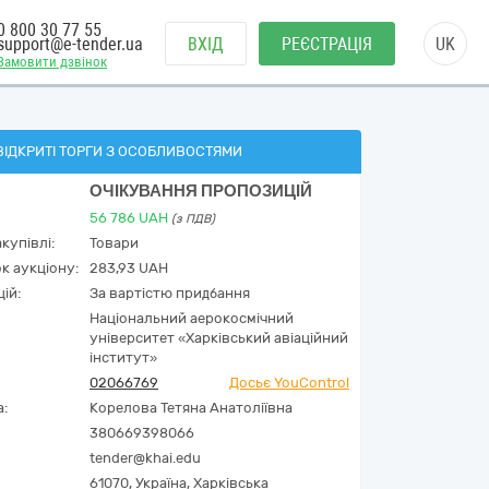
0 800 30 77 55
support@e-tender.ua
ВХІД
РЕЄСТРАЦІЯ
UK
Замовити дзвінок
ВІДКРИТІ ТОРГИ З ОСОБЛИВОСТЯМИ
ОЧІКУВАННЯ ПРОПОЗИЦІЙ
56 786
UAH
(з ПДВ)
купівлі:
Товари
к аукціону:
283,93 UAH
ій:
За вартістю придбання
Національний аерокосмічний
університет «Харківський авіаційний
інститут»
02066769
Досьє YouControl
а:
Корелова Тетяна Анатоліївна
380669398066
tender@khai.edu
61070,
Україна
,
Харківська