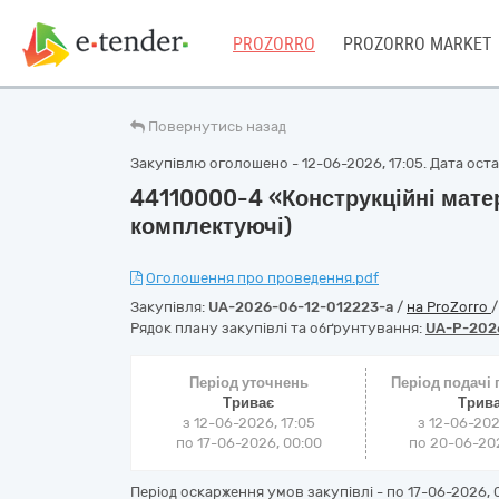
PROZORRO
PROZORRO MARKET
Повернутись назад
Закупівлю оголошено - 12-06-2026, 17:05. Дата остан
44110000-4 «Конструкційні мате
комплектуючі)
Оголошення про проведення.pdf
Закупівля:
UA-2026-06-12-012223-a
/
на ProZorro
Рядок плану закупівлі та обґрунтування:
UA-P-202
Період уточнень
Період подачі
Триває
Трив
з 12-06-2026, 17:05
з 12-06-202
по 17-06-2026, 00:00
по 20-06-202
Період оскарження умов закупівлі - по
17-06-2026, 