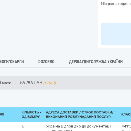
Місцезнаходжен
МОГИ/СКАРГИ
DOZORRO
ДЕРЖАУДИТСЛУЖБА УКРАЇНИ
і мате
...
56 786
UAH
(з ПДВ)
КІЛЬКІСТЬ /
АДРЕСА ДОСТАВКИ /
СТРОК ПОСТАВКИ/
ВЛІ
КЛАСИ
ОД.ВИМІРУ
ВИКОНАННЯ РОБІТ/НАДАННЯ ПОСЛУГ:
6
Україна
Відповідно до документації
4411