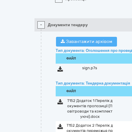
-
Документи тендеру
Завантажити архівом
Тип документа: Оголошення про провед
ФАЙЛ
sign.p7s
Тип документа: Тендерна документація
ФАЙЛ
Т152 Додаток 1 Перелік д
окументів пропозиції (П
овітроводи та комплект
уючі).docx
Т152 Додаток 2 Перелік д
окументів переможця пр