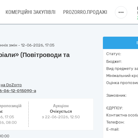
КОМЕРЦІЙНІ ЗАКУПІВЛІ
PROZORRO.ПРОДАЖІ
ніх змін - 12-06-2026, 17:05
ріали» (Повітроводи та
Статус:
Бюджет:
Вид предмету за
Мінімальний кро
Оцінка пропозиц
/
на DoZorro
6-06-12-015090-a
Замовник:
 пропозицій
Аукціон
ЄДРПОУ:
ає
Очікується
Контактна особ
6, 17:05
з
22-06-2026, 12:50
Телефон:
6, 08:00
E-mail:
00:00