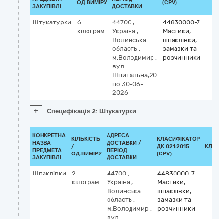
ОД.ВИМІРУ
(CPV)
ЗАКУПІВЛІ
ДОСТАВКИ
Штукатурки
6
44700
,
44830000-7
кілограм
Україна
,
Мастики,
Волинська
шпаклівки,
область
,
замазки та
м.Володимир
,
розчинники
вул.
Шпитальна,20
по 30-06-
2026
+
Специфікація 2: Штукатурки
КОНКРЕТНА
АДРЕСА
КІЛЬКІСТЬ
КЛАСИФІКАТОР
НАЗВА
ДОСТАВКИ /
/
ДК 021:2015
КЛА
ПРЕДМЕТА
ПЕРІОД
ОД.ВИМІРУ
(CPV)
ЗАКУПІВЛІ
ДОСТАВКИ
Шпаклівки
2
44700
,
44830000-7
кілограм
Україна
,
Мастики,
Волинська
шпаклівки,
область
,
замазки та
м.Володимир
,
розчинники
вул.