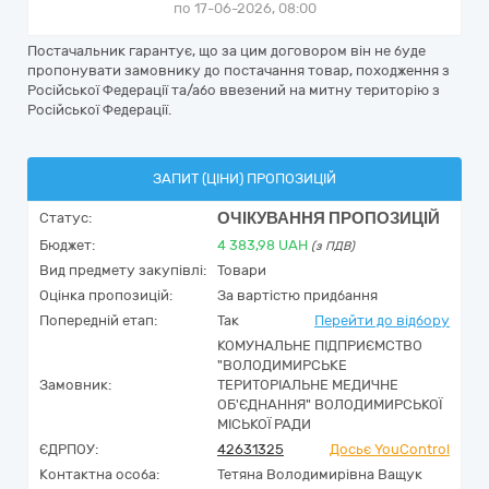
по 17-06-2026, 08:00
Постачальник гарантує, що за цим договором він не буде
пропонувати замовнику до постачання товар, походження з
Російської Федерації та/або ввезений на митну територію з
Російської Федерації.
ЗАПИТ (ЦІНИ) ПРОПОЗИЦІЙ
ОЧІКУВАННЯ ПРОПОЗИЦІЙ
Статус:
Бюджет:
4 383,98
UAH
(з ПДВ)
Вид предмету закупівлі:
Товари
Оцінка пропозицій:
За вартістю придбання
Попередній етап:
Так
Перейти до відбору
КОМУНАЛЬНЕ ПІДПРИЄМСТВО
"ВОЛОДИМИРСЬКЕ
Замовник:
ТЕРИТОРІАЛЬНЕ МЕДИЧНЕ
ОБ'ЄДНАННЯ" ВОЛОДИМИРСЬКОЇ
МІСЬКОЇ РАДИ
ЄДРПОУ:
42631325
Досьє YouControl
Контактна особа:
Тетяна Володимирівна Ващук