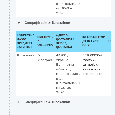
Шпитальна,20
по 30-06-
2026
+
Специфікація 3: Шпаклівки
КОНКРЕТНА
АДРЕСА
КІЛЬКІСТЬ
КЛАСИФІКАТОР
НАЗВА
ДОСТАВКИ /
/
ДК 021:2015
КЛА
ПРЕДМЕТА
ПЕРІОД
ОД.ВИМІРУ
(CPV)
ЗАКУПІВЛІ
ДОСТАВКИ
Шпаклівки
5
44700
,
44830000-7
кілограм
Україна
,
Мастики,
Волинська
шпаклівки,
область
,
замазки та
м.Володимир
,
розчинники
вул.
Шпитальна,20
по 30-06-
2026
+
Специфікація 4: Шпаклівки