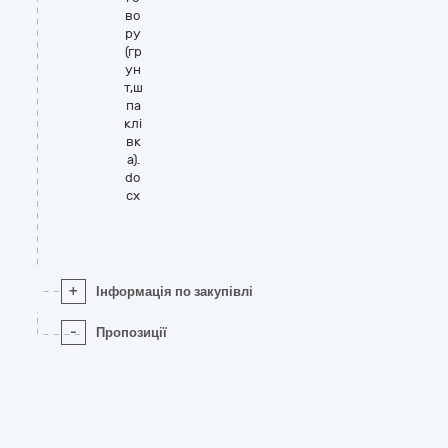
во
ру
(гр
ун
т,ш
па
клі
вк
а).
do
cx
+
Інформація по закупівлі
-
Пропозиції