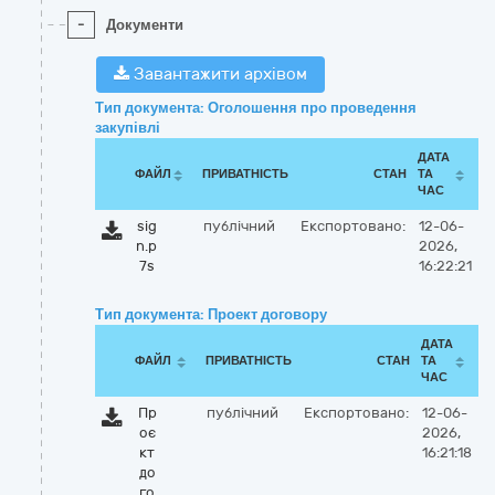
-
Документи
Завантажити архівом
Тип документа: Оголошення про проведення
закупівлі
ДАТА
ФАЙЛ
ПРИВАТНІСТЬ
СТАН
ТА
ЧАС
sig
публічний
Експортовано:
12-06-
n.p
2026,
7s
16:22:21
Тип документа: Проект договору
ДАТА
ФАЙЛ
ПРИВАТНІСТЬ
СТАН
ТА
ЧАС
Пр
публічний
Експортовано:
12-06-
оє
2026,
кт
16:21:18
до
го