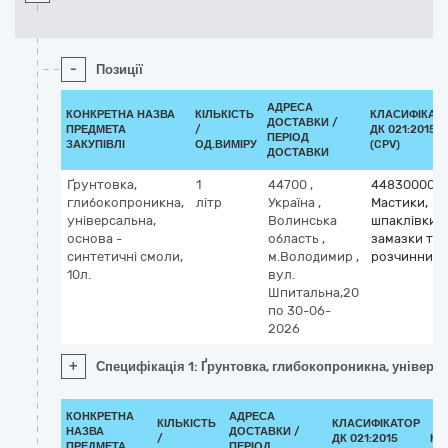
-
Позиції
АДРЕСА
КОНКРЕТНА НАЗВА
КІЛЬКІСТЬ
КЛАСИФІКАТ
ДОСТАВКИ /
ПРЕДМЕТА
/
ДК 021:2015
ПЕРІОД
ЗАКУПІВЛІ
ОД.ВИМІРУ
(CPV)
ДОСТАВКИ
Ґрунтовка,
1
44700
,
44830000-7
глибокопроникна,
літр
Україна
,
Мастики,
універсальна,
Волинська
шпаклівки,
основа -
область
,
замазки та
синтетичні смоли,
м.Володимир
,
розчинники
10л.
вул.
Шпитальна,20
по 30-06-
2026
+
Специфікація 1: Ґрунтовка, глибокопроникна, універса
КОНКРЕТНА
АДРЕСА
КІЛЬКІСТЬ
КЛАСИФІКАТОР
НАЗВА
ДОСТАВКИ /
/
ДК 021:2015
КЛ
ПРЕДМЕТА
ПЕРІОД