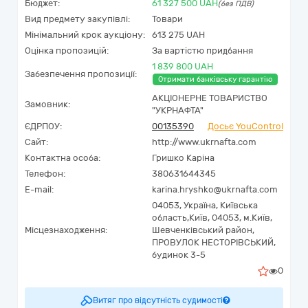
Бюджет:
61 327 500
UAH
(без ПДВ)
Вид предмету закупівлі:
Товари
Мінімальний крок аукціону:
613 275 UAH
Оцінка пропозицій:
За вартістю придбання
1 839 800 UAH
Забезпечення пропозиції:
Отримати банківську гарантію
АКЦІОНЕРНЕ ТОВАРИСТВО
Замовник:
"УКPНAФТА"
ЄДРПОУ:
00135390
Досьє YouControl
Сайт:
http://www.ukrnafta.com
Контактна особа:
Гришко Каріна
Телефон:
380631644345
E-mail:
karina.hryshko@ukrnafta.com
04053,
Україна
,
Київська
область,
Київ,
04053, м.Київ,
Місцезнаходження:
Шевченківський район,
ПРОВУЛОК НЕСТОРІВСЬКИЙ,
будинок 3-5
0
Витяг про відсутність судимості