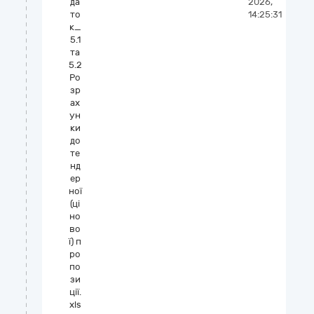
да
2026,
то
14:25:31
к_
5.1
та
5.2
Ро
зр
ах
ун
ки
до
те
нд
ер
ної
(ці
но
во
ї) п
ро
по
зи
ції.
xls