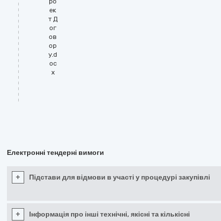
ро
ек
т Д
ог
ов
ор
у.d
oc
x
Електронні тендерні вимоги
+
Підстави для відмови в участі у процедурі закупівлі
+
Інформація про інші технічні, якісні та кількісні