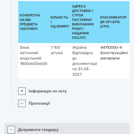
АДРЕСА
ДОСТАВКИ /
КОНКРЕТНА
СТРОК
КІЛЬКІСТЬ
КЛАСИФІКАТОР
НАЗВА
ПОСТАВКИ/
/
ДК 021:2015
К
ПРЕДМЕТА
ВИКОНАННЯ
ОД.ВИМІРУ
(CPV)
ЗАКУПІВЛІ
РОБІТ/
НАДАННЯ
ПОСЛУГ:
Блок
7 100
Україна
44110000-4
бетонний
штука
Відповідно
Конструкційні
модульний
до
матеріали
1800х600х600
документації
по 31-03-
2027
+
Інформація по лоту
-
Пропозиції
-
Документи тендеру