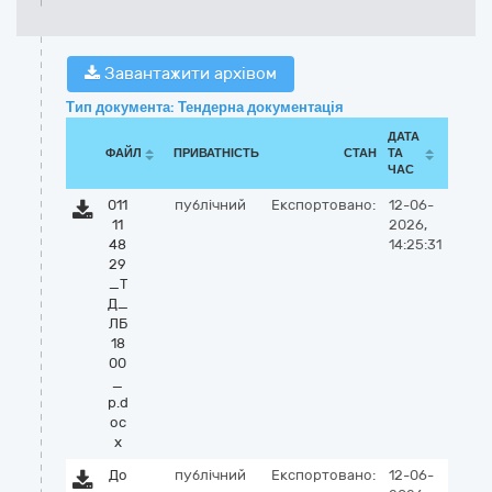
Завантажити архівом
Тип документа: Тендерна документація
ДАТА
ФАЙЛ
ПРИВАТНІСТЬ
СТАН
ТА
ЧАС
011
публічний
Експортовано:
12-06-
11
2026,
48
14:25:31
29
_Т
Д_
ЛБ
18
00
_
р.d
oc
x
До
публічний
Експортовано:
12-06-