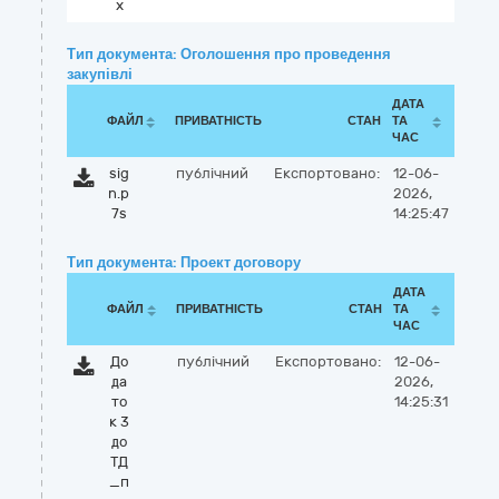
x
Тип документа: Оголошення про проведення
закупівлі
ДАТА
ФАЙЛ
ПРИВАТНІСТЬ
СТАН
ТА
ЧАС
sig
публічний
Експортовано:
12-06-
n.p
2026,
7s
14:25:47
Тип документа: Проект договору
ДАТА
ФАЙЛ
ПРИВАТНІСТЬ
СТАН
ТА
ЧАС
До
публічний
Експортовано:
12-06-
да
2026,
то
14:25:31
к 3
до
ТД
_п