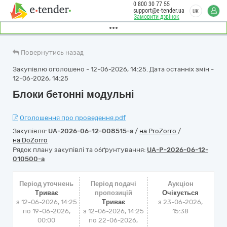
0 800 30 77 55
support@e-tender.ua
UK
Замовити дзвінок
Повернутись назад
Закупівлю оголошено - 12-06-2026, 14:25. Дата останніх змін -
12-06-2026, 14:25
Блоки бетонні модульні
Оголошення про проведення.pdf
Закупівля:
UA-2026-06-12-008515-a
/
на ProZorro
/
на DoZorro
Рядок плану закупівлі та обґрунтування:
UA-P-2026-06-12-
010500-a
Період уточнень
Період подачі
Аукціон
Триває
пропозицій
Очікується
з 12-06-2026, 14:25
Триває
з
23-06-2026,
по 19-06-2026,
з 12-06-2026, 14:25
15:38
00:00
по 22-06-2026,