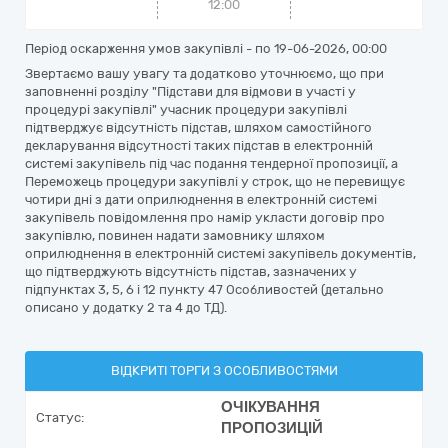
12:00
Період оскарження умов закупівлі - по
19-06-2026, 00:00
Звертаємо вашу увагу та додатково уточнюємо, що при
заповненні розділу "Підстави для відмови в участі у
процедурі закупівлі" учасник процедури закупівлі
підтверджує відсутність підстав, шляхом самостійного
декларування відсутності таких підстав в електронній
системі закупівель під час подання тендерної пропозиції, а
Переможець процедури закупівлі у строк, що не перевищує
чотири дні з дати оприлюднення в електронній системі
закупівель повідомлення про намір укласти договір про
закупівлю, повинен надати замовнику шляхом
оприлюднення в електронній системі закупівель документів,
що підтверджують відсутність підстав, зазначених у
підпунктах 3, 5, 6 і 12 пункту 47 Особливостей (детально
описано у додатку 2 та 4 до ТД).
ВІДКРИТІ ТОРГИ З ОСОБЛИВОСТЯМИ
ОЧІКУВАННЯ
Статус:
ПРОПОЗИЦІЙ