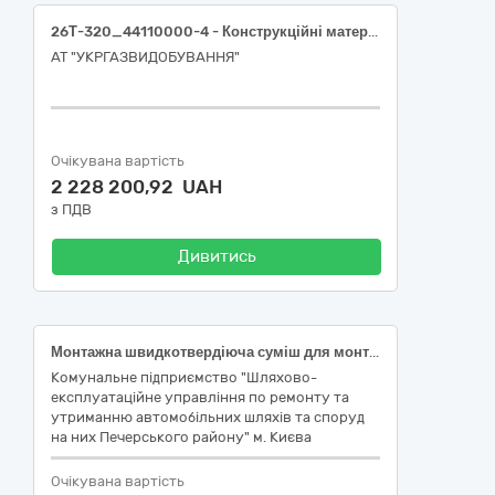
26Т-320_44110000-4 - Конструкційні матеріали (Лотки інженерних мереж в асортименті)
АТ "УКРГАЗВИДОБУВАННЯ"
Очікувана вартість
2 228 200,92 UAH
з ПДВ
Дивитись
Монтажна швидкотвердіюча суміш для монтажу чавунних люків та дощоприймачів (ДК 021:2015 – 44110000-4 -Конструкційні матеріали)
Комунальне підприємство "Шляхово-
експлуатаційне управління по ремонту та
утриманню автомобільних шляхів та споруд
на них Печерського району" м. Києва
Очікувана вартість