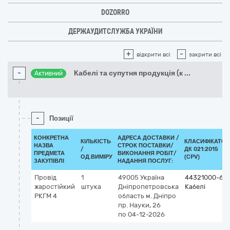
DOZORRO
ДЕРЖАУДИТСЛУЖБА УКРАЇНИ
+
-
відкрити всі
закрити всі
-
Кабелі та супутня продукція (к
...
Активний
-
Позиції
КОНКРЕТНА
АДРЕСА ДОСТАВКИ /
КІЛЬКІСТЬ
КЛАСИФІКАТОР
НАЗВА
СТРОК ПОСТАВКИ/
/
ДК 021:2015
ПРЕДМЕТА
ВИКОНАННЯ РОБІТ/
ОД.ВИМІРУ
(CPV)
ЗАКУПІВЛІ
НАДАННЯ ПОСЛУГ:
Провід
1
49005
Україна
44321000-6
жаростійкий
штука
Дніпропетровська
Кабелі
РКГМ 4
область
м. Дніпро
пр. Науки, 26
по 04-12-2026