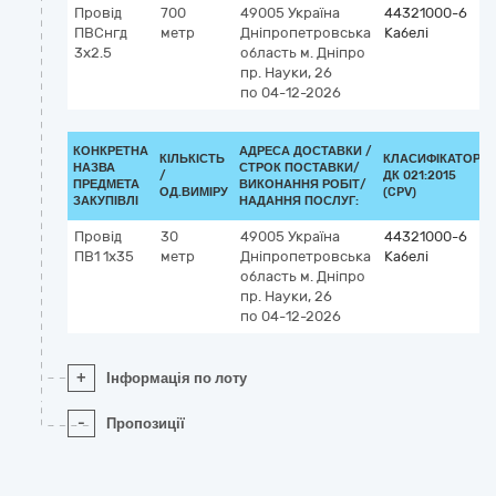
Провід
700
49005
Україна
44321000-6
ПВСнгд
метр
Дніпропетровська
Кабелі
3x2.5
область
м. Дніпро
пр. Науки, 26
по 04-12-2026
КОНКРЕТНА
АДРЕСА ДОСТАВКИ /
КІЛЬКІСТЬ
КЛАСИФІКАТОР
НАЗВА
СТРОК ПОСТАВКИ/
/
ДК 021:2015
ПРЕДМЕТА
ВИКОНАННЯ РОБІТ/
ОД.ВИМІРУ
(CPV)
ЗАКУПІВЛІ
НАДАННЯ ПОСЛУГ:
Провід
30
49005
Україна
44321000-6
ПВ1 1х35
метр
Дніпропетровська
Кабелі
область
м. Дніпро
пр. Науки, 26
по 04-12-2026
+
Інформація по лоту
-
Пропозиції