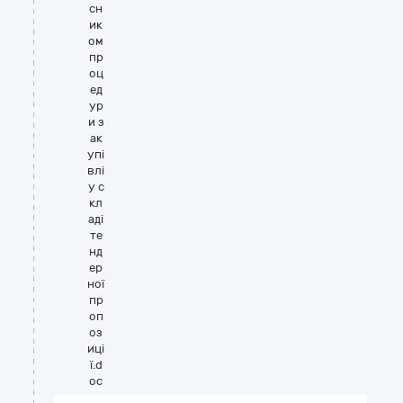
сн
ик
ом
пр
оц
ед
ур
и з
ак
упі
влі
у с
кл
аді
те
нд
ер
ної
пр
оп
оз
иці
ї.d
oc