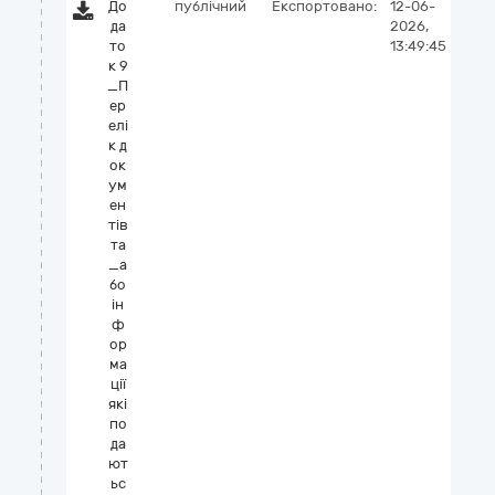
До
публічний
Експортовано:
12-06-
да
2026,
то
13:49:45
к 9
_П
ер
елі
к д
ок
ум
ен
тів
та
_а
бо
ін
ф
ор
ма
ції
які
по
да
ют
ьс