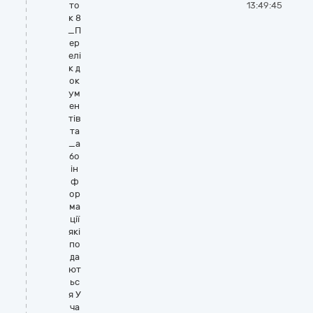
то
13:49:45
к 8
_П
ер
елі
к д
ок
ум
ен
тів
та
_а
бо
ін
ф
ор
ма
ції
які
по
да
ют
ьс
я У
ча