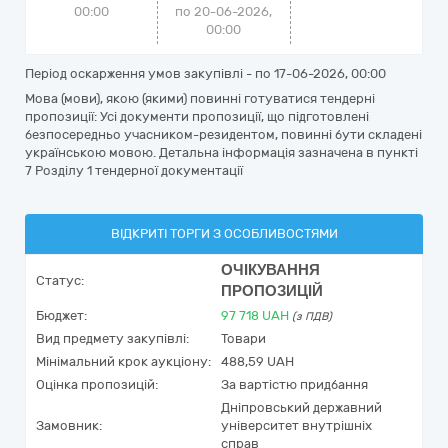
00:00
по 20-06-2026,
00:00
Період оскарження умов закупівлі - по
17-06-2026, 00:00
Мова (мови), якою (якими) повинні готуватися тендерні
пропозиції: Усі документи пропозиції, що підготовлені
безпосередньо учасником-резидентом, повинні бути складені
українською мовою. Детальна інформація зазначена в пункті
7 Розділу 1 тендерної документації
ВІДКРИТІ ТОРГИ З ОСОБЛИВОСТЯМИ
ОЧІКУВАННЯ
Статус:
ПРОПОЗИЦІЙ
Бюджет:
97 718
UAH
(з ПДВ)
Вид предмету закупівлі:
Товари
Мінімальний крок аукціону:
488,59 UAH
Оцінка пропозицій:
За вартістю придбання
Дніпровський державний
Замовник:
університет внутрішніх
справ