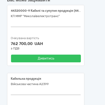
Вас може зацікавити
44320000-9 Кабелі та супутня продукція (44321000-6 Кабелі (Провід)
КП ММР "Миколаївелектротранс"
Очікувана вартість
762 700,00 UAH
з ПДВ
Дивитись
Кабельна продукція
Військова частина А2399