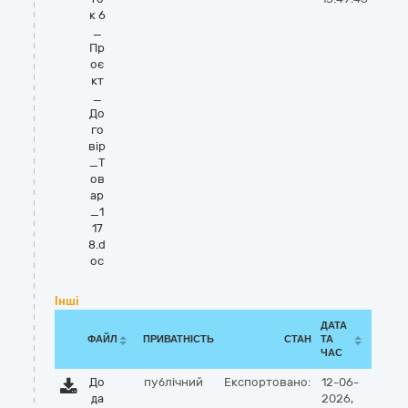
к 6
_
Пр
оє
кт
_
До
го
вір
_Т
ов
ар
_1
17
8.d
oc
Інші
ДАТА
ФАЙЛ
ПРИВАТНІСТЬ
СТАН
ТА
ЧАС
До
публічний
Експортовано:
12-06-
да
2026,