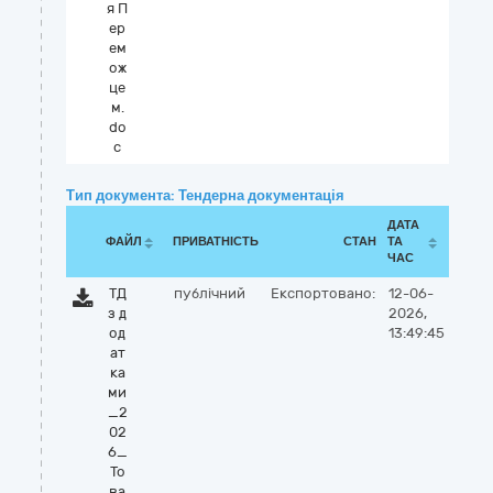
я П
ер
ем
ож
це
м.
do
c
Тип документа: Тендерна документація
ДАТА
ФАЙЛ
ПРИВАТНІСТЬ
СТАН
ТА
ЧАС
ТД
публічний
Експортовано:
12-06-
з д
2026,
од
13:49:45
ат
ка
ми
_2
02
6_
То
ва