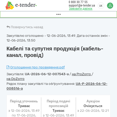
0 800 30 77 55
support@e-tender.ua
UK
Замовити дзвінок
Повернутись назад
Закупівлю оголошено - 12-06-2026, 13:49. Дата останніх змін -
12-06-2026, 13:50
Кабелі та супутня продукція (кабель-
канал, провід)
Оголошення про проведення.pdf
Закупівля:
UA-2026-06-12-007543-a
/
на ProZorro
/
на DoZorro
Рядок плану закупівлі та обґрунтування:
UA-P-2026-06-12-
008516-a
Період уточнень
Період подачі
Аукціон
Триває
пропозицій
Очікується
з 12-06-2026, 13:49
Триває
з
22-06-2026, 12:21
по 17-06-2026,
з 12-06-2026, 13:49