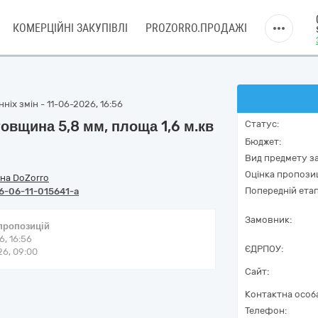
КОМЕРЦІЙНІ ЗАКУПІВЛІ
PROZORRO.ПРОДАЖІ
ніх змін - 11-06-2026, 16:56
овщина 5,8 мм, площа 1,6 м.кв
Статус:
Бюджет:
Вид предмету за
Оцінка пропозиц
на DoZorro
Попередній етап
6-06-11-015641-a
Замовник:
 пропозицій
6, 16:56
ЄДРПОУ:
6, 09:00
Сайт:
Контактна особ
Телефон: