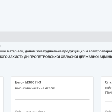
ь
укційні матеріали; допоміжна будівельна продукція (крім електроапара
ЛЬНОГО ЗАХИСТУ ДНІПРОПЕТРОВСЬКОЇ ОБЛАСНОЇ ДЕРЖАВНОЇ АДМІНІ
Бетон М300 П-3
Сіт
військова частина А0598
ВІЙ
ГВАР
Очікувана вартість
Очік