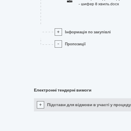
- шифер 8 хвиль.docx
+
Інформація по закупівлі
-
Пропозиції
Електронні тендерні вимоги
+
Підстави для відмови в участі у процеду