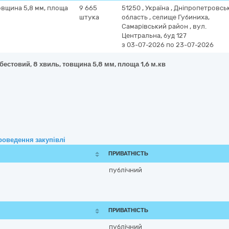
овщина 5,8 мм, площа
9 665
51250
,
Україна
,
Дніпропетровсь
штука
область
,
селище Губиниха,
Самарівський район
,
вул.
Центральна, буд 127
з 03-07-2026
по 23-07-2026
естовий, 8 хвиль, товщина 5,8 мм, площа 1,6 м.кв
роведення закупівлі
ПРИВАТНІСТЬ
публічний
ПРИВАТНІСТЬ
публічний