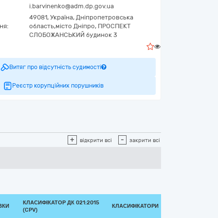
i.barvinenko@adm.dp.gov.ua
49081,
Україна
,
Дніпропетровська
ня:
область,
місто Дніпро,
ПРОСПЕКТ
СЛОБОЖАНСЬКИЙ будинок 3
0
Витяг про відсутність судимості
Реєстр корупційних порушників
+
-
відкрити всі
закрити всі
КЛАСИФІКАТОР ДК 021:2015
ВКИ
КЛАСИФІКАТОРИ
(CPV)