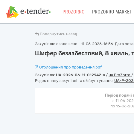
PROZORRO
PROZORRO MARKET
Повернутись назад
Закупівлю оголошено - 11-06-2026, 16:56. Дата остан
Шифер безазбестовий, 8 хвиль, т
Оголошення про проведення.pdf
Закупівля:
UA-2026-06-11-012942-a
/
на ProZorro
/
Рядок плану закупівлі та обґрунтування:
UA-P-202
Період подачі
з 11-06-202
по 16-06-202