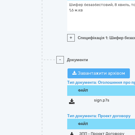
Шифер безазбестовий, 8 хвиль, т
1,6 м.кв
+
Специфікація 1: Шифер безазб
-
Документи
Завантажити архівом
Тип документа: Оголошення про п
ФАЙЛ
sign.p7s
Тип документа: Проект договору
ФАЙЛ
ЗПП - Проєкт Договору