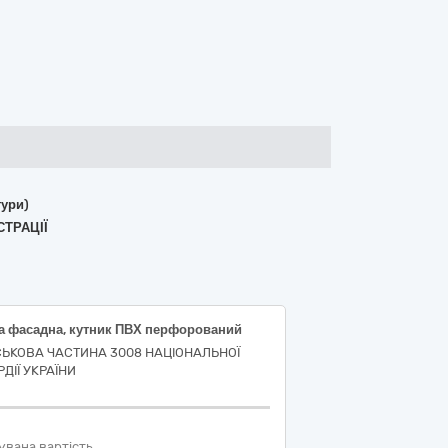
тури)
СТРАЦІЇ
ка фасадна, кутник ПВХ перфорований
СЬКОВА ЧАСТИНА 3008 НАЦІОНАЛЬНОЇ
ДІЇ УКРАЇНИ
увана вартість