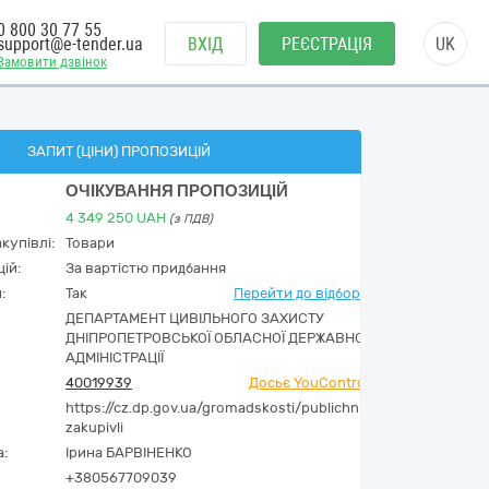
0 800 30 77 55
support@e-tender.ua
ВХІД
РЕЄСТРАЦІЯ
UK
Замовити дзвінок
ЗАПИТ (ЦІНИ) ПРОПОЗИЦІЙ
ОЧІКУВАННЯ ПРОПОЗИЦІЙ
4 349 250
UAH
(з ПДВ)
купівлі:
Товари
ій:
За вартістю придбання
:
Так
Перейти до відбору
ДЕПАРТАМЕНТ ЦИВІЛЬНОГО ЗАХИСТУ
ДНІПРОПЕТРОВСЬКОЇ ОБЛАСНОЇ ДЕРЖАВНОЇ
АДМІНІСТРАЦІЇ
40019939
Досьє YouControl
https://cz.dp.gov.ua/gromadskosti/publichni-
zakupivli
а:
Ірина БАРВІНЕНКО
+380567709039