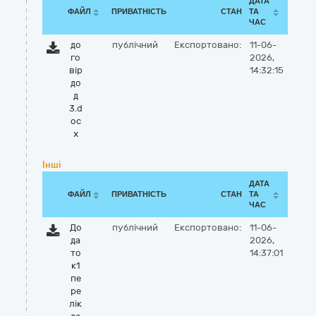
ДАТА
ФАЙЛ
ПРИВАТНІСТЬ
СТАН
ТА
ЧАС
до
публічний
Експортовано:
11-06-
го
2026,
вір
14:32:15
до
д
3.d
oc
x
Інші
ДАТА
ФАЙЛ
ПРИВАТНІСТЬ
СТАН
ТА
ЧАС
До
публічний
Експортовано:
11-06-
да
2026,
то
14:37:01
к1
пе
ре
лік