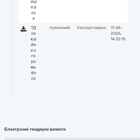
иці
я.d
oc
x
ТД
публічний
Експортовано:
11-06-
се
2026,
кці
14:32:15
йн
а о
го
ро
жа.
do
cx
Електронні тендерні вимоги