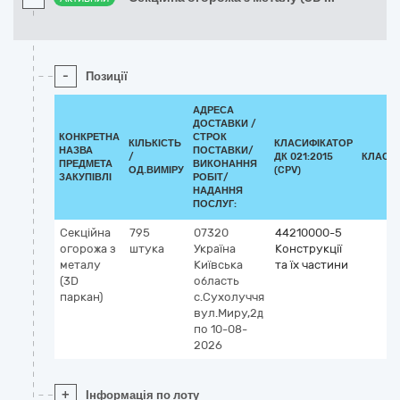
-
Позиції
АДРЕСА
ДОСТАВКИ /
КОНКРЕТНА
СТРОК
КІЛЬКІСТЬ
КЛАСИФІКАТОР
НАЗВА
ПОСТАВКИ/
/
ДК 021:2015
КЛАСИ
ПРЕДМЕТА
ВИКОНАННЯ
ОД.ВИМІРУ
(CPV)
ЗАКУПІВЛІ
РОБІТ/
НАДАННЯ
ПОСЛУГ:
Секційна
795
07320
44210000-5
огорожа з
штука
Україна
Конструкції
металу
Київська
та їх частини
(3D
область
паркан)
с.Сухолуччя
вул.Миру,2д
по 10-08-
2026
+
Інформація по лоту