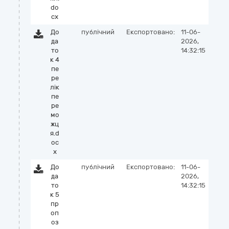
do
cx
До
публічний
Експортовано:
11-06-
да
2026,
то
14:32:15
к 4
пе
ре
лік
пе
ре
мо
жц
я.d
oc
x
До
публічний
Експортовано:
11-06-
да
2026,
то
14:32:15
к 5
пр
оп
оз