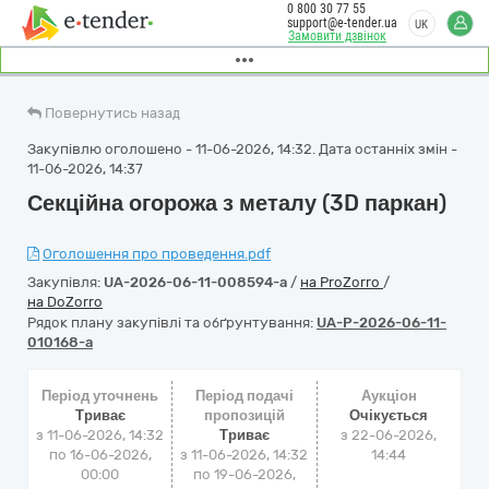
0 800 30 77 55
support@e-tender.ua
UK
Замовити дзвінок
Повернутись назад
Закупівлю оголошено - 11-06-2026, 14:32. Дата останніх змін -
11-06-2026, 14:37
Секційна огорожа з металу (3D паркан)
Оголошення про проведення.pdf
Закупівля:
UA-2026-06-11-008594-a
/
на ProZorro
/
на DoZorro
Рядок плану закупівлі та обґрунтування:
UA-P-2026-06-11-
010168-a
Період уточнень
Період подачі
Аукціон
Триває
пропозицій
Очікується
з 11-06-2026, 14:32
Триває
з
22-06-2026,
по 16-06-2026,
з 11-06-2026, 14:32
14:44
00:00
по 19-06-2026,