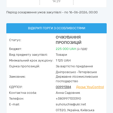
14:29
Період оскарження умов закупівлі - по
16-06-2026, 00:00
ВІДКРИТІ ТОРГИ З ОСОБЛИВОСТЯМИ
ОЧІКУВАННЯ
Статус:
ПРОПОЗИЦІЙ
Бюджет:
225 000
UAH
(з ПДВ)
Вид предмету закупівлі:
Товари
Мінімальний крок аукціону:
1 125 UAH
Оцінка пропозицій:
За вартістю придбання
Дніпровсько -Тетерівське
Замовник:
Державне лісомисливське
господарство
ЄДРПОУ:
00991384
Досьє YouControl
Контактна особа:
Анна Садовник
Телефон:
+380997133390
E-mail:
suholuchie@ukr.net
07320,
Україна
,
Київська