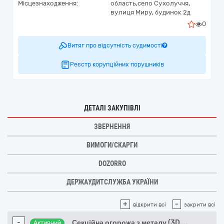
Місцезнаходження:
область,
село Сухолуччя,
вулиця Миру, будинок 2д
0
Витяг про відсутність судимості
Реєстр корупційних порушників
ДЕТАЛІ ЗАКУПІВЛІ
ЗВЕРНЕННЯ
ВИМОГИ/СКАРГИ
DOZORRO
ДЕРЖАУДИТСЛУЖБА УКРАЇНИ
+
-
відкрити всі
закрити всі
-
Секційна огорожа з металу (3D
...
Активний