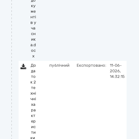
до
ку
ме
нті
в у
ча
сн
ик
а.d
oc
x
До
публічний
Експортовано:
11-06-
да
2026,
то
14:32:15
к 2
те
хні
чні
ха
ра
кт
ер
ис
ти
ки.