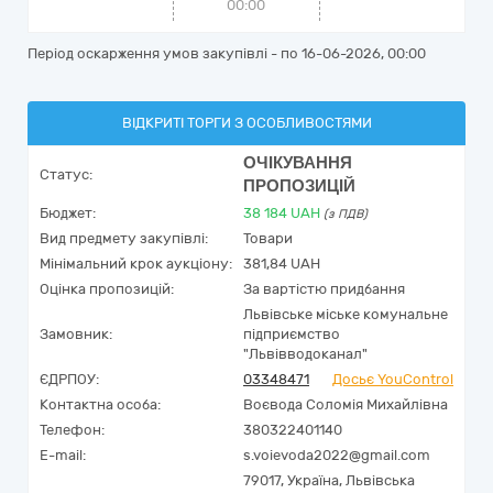
00:00
Період оскарження умов закупівлі - по
16-06-2026, 00:00
ВІДКРИТІ ТОРГИ З ОСОБЛИВОСТЯМИ
ОЧІКУВАННЯ
Статус:
ПРОПОЗИЦІЙ
Бюджет:
38 184
UAH
(з ПДВ)
Вид предмету закупівлі:
Товари
Мінімальний крок аукціону:
381,84 UAH
Оцінка пропозицій:
За вартістю придбання
Львівське міське комунальне
Замовник:
підприємство
"Львівводоканал"
ЄДРПОУ:
03348471
Досьє YouControl
Контактна особа:
Воєвода Соломія Михайлівна
Телефон:
380322401140
E-mail:
s.voievoda2022@gmail.com
79017,
Україна
,
Львівська