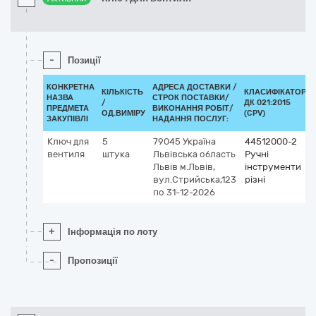
-
Позиції
КОНКРЕТНА
АДРЕСА ДОСТАВКИ /
КІЛЬКІСТЬ
КЛАСИФІКАТОР
НАЗВА
СТРОК ПОСТАВКИ/
/
ДК 021:2015
ПРЕДМЕТА
ВИКОНАННЯ РОБІТ/
ОД.ВИМІРУ
(CPV)
ЗАКУПІВЛІ
НАДАННЯ ПОСЛУГ:
Ключ для
5
79045
Україна
44512000-2
вентиля
штука
Львівська область
Ручні
Львів
м.Львів,
інструменти
вул.Стрийська,123
різні
по 31-12-2026
+
Інформація по лоту
-
Пропозиції