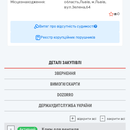
Місцезнаходження:
область,
Львів,
м.Львів,
вул.Зелена,64
0
Витяг про відсутність судимості
Реєстр корупційних порушників
ДЕТАЛІ ЗАКУПІВЛІ
ЗВЕРНЕННЯ
ВИМОГИ/СКАРГИ
DOZORRO
ДЕРЖАУДИТСЛУЖБА УКРАЇНИ
+
-
відкрити всі
закрити всі
-
Ключ для вентиля
Активний