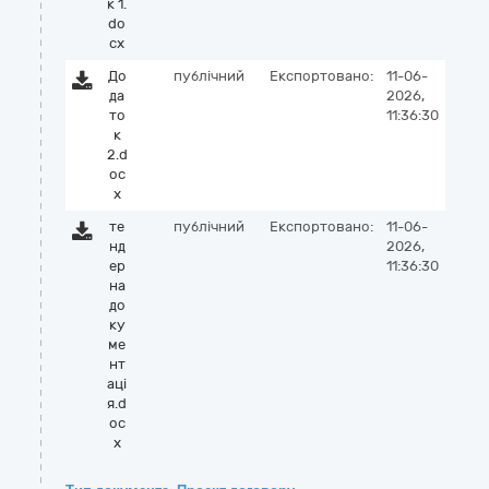
к 1.
do
cx
До
публічний
Експортовано:
11-06-
да
2026,
то
11:36:30
к
2.d
oc
x
те
публічний
Експортовано:
11-06-
нд
2026,
ер
11:36:30
на
до
ку
ме
нт
аці
я.d
oc
x