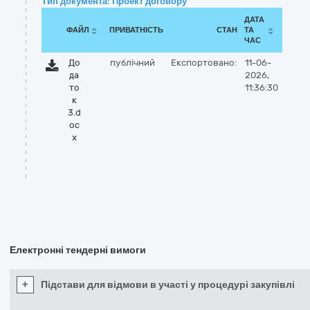
Тип документа: Проект договору
ДАТА
ФАЙЛ
ПРИВАТНІСТЬ
СТАН
ТА
ЧАС
До
публічний
Експортовано:
11-06-
да
2026,
то
11:36:30
к
3.d
oc
x
Електронні тендерні вимоги
+
Підстави для відмови в участі у процедурі закупівлі