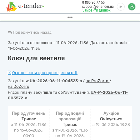
0 800 30 77 55
support@e-tender.ua
UK
Замовити дзвінок
Повернутись назад
Закупівлю оголошено - 11-06-2026, 11:36. Дата останніх змін -
11-06-2026, 11:36
Ключ для вентиля
Оголошення про проведення.pdf
Закупівля:
UA-2026-06-11-004523-a
/
на ProZorro
/
на DoZorro
Рядок плану закупівлі та обґрунтування:
UA-P-2026-06-11-
005572-a
Період уточнень
Період подачі
Аукціон
Триває
пропозицій
Очікується
з 11-06-2026, 11:36
Триває
з
19-06-2026, 13:23
по 16-06-2026,
з 11-06-2026, 11:36
00:00
по 19-06-2026,