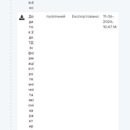
я.d
oc
До
публічний
Експортовано:
11-06-
да
2026,
то
10:47:14
к 2
до
ТД
Ін
фо
рм
аці
я п
ро
те
хні
чні
та
які
сні
ха
ра
кт
ер