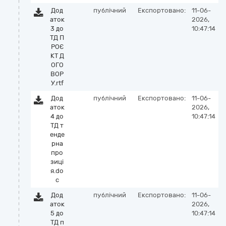
Дод
публічний
Експортовано:
11-06-
аток
2026,
3 до
10:47:14
ТД П
РОЄ
КТ Д
ОГО
ВОР
У.rtf
Дод
публічний
Експортовано:
11-06-
аток
2026,
4 до
10:47:14
ТД т
енде
рна
про
зиці
я.do
c
Дод
публічний
Експортовано:
11-06-
аток
2026,
5 до
10:47:14
ТД п