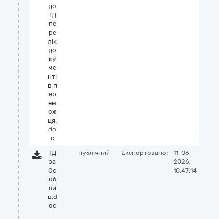
до
ТД
пе
ре
лік
до
ку
ме
нті
в п
ер
ем
ож
ця.
do
c
ТД
публічний
Експортовано:
11-06-
за
2026,
Ос
10:47:14
об
ли
в.d
oc