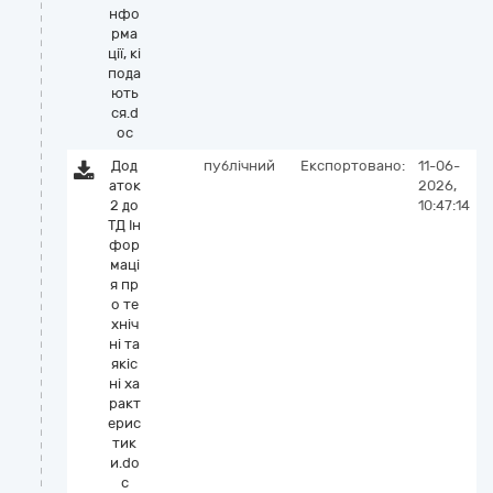
нфо
рма
ції, кі
пода
ють
ся.d
oc
Дод
публічний
Експортовано:
11-06-
аток
2026,
2 до
10:47:14
ТД Ін
фор
маці
я пр
о те
хніч
ні та
якіс
ні ха
ракт
ерис
тик
и.do
c