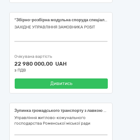
“Збірно-розбірна модульна споруда спеціального призначення (комплексна будівля)” в якості службово-казарменого комплексу
ЗАХІДНЕ УПРАВЛІННЯ ЗАМОВНИКА РОБІТ
Очікувана вартість
22 980 000,00 UAH
з ПДВ
Дивитись
Зупинка громадського транспорту з лавкою ( з доставкою та встановленням)
Управління житлово-комунального
господарства Роменської міської ради