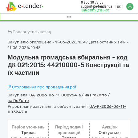
0 800 30 77 55
support@e-tender.ua
UK
Замовити дзвінок
Повернутись назад
Закупівлю оголошено - 11-06-2026, 10:47. Дата останніх змін -
11-06-2026, 10:48
Модульна громадська вбиральня - код
ДК 021:2015: 44210000-5 Конструкції та
їх частини
Оголошення про проведення.pdf
Закупівля:
UA-2026-06-11-002954-a
/
на ProZorro
/
на DoZorro
Рядок плану закупівлі та обґрунтування:
UA-P-2026-06-11-
003243-a
Період уточнень
Період подачі
Аукціон
Триває
пропозицій
Очікується