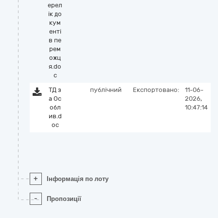
ерел
ік до
кум
енті
в пе
рем
ожц
я.do
c
ТД з
публічний
Експортовано:
11-06-
а Ос
2026,
обл
10:47:14
ив.d
oc
+
Інформація по лоту
-
Пропозиції