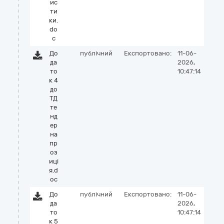
ис
ти
ки.
do
c
До
публічний
Експортовано:
11-06-
да
2026,
то
10:47:14
к 4
до
ТД
те
нд
ер
на
пр
оз
иці
я.d
oc
До
публічний
Експортовано:
11-06-
да
2026,
то
10:47:14
к 5