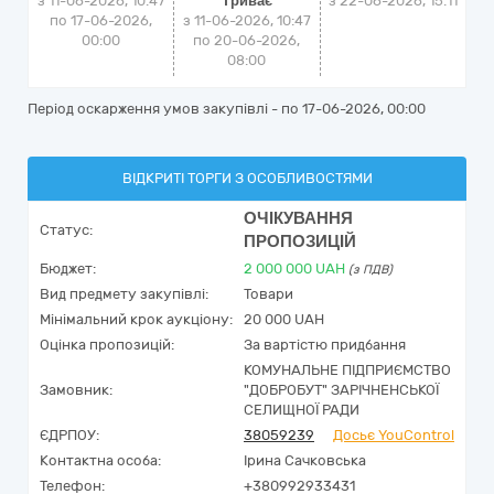
з 11-06-2026, 10:47
Триває
з
22-06-2026, 15:11
по 17-06-2026,
з 11-06-2026, 10:47
00:00
по 20-06-2026,
08:00
Період оскарження умов закупівлі - по
17-06-2026, 00:00
ВІДКРИТІ ТОРГИ З ОСОБЛИВОСТЯМИ
ОЧІКУВАННЯ
Статус:
ПРОПОЗИЦІЙ
Бюджет:
2 000 000
UAH
(з ПДВ)
Вид предмету закупівлі:
Товари
Мінімальний крок аукціону:
20 000 UAH
Оцінка пропозицій:
За вартістю придбання
КОМУНАЛЬНЕ ПІДПРИЄМСТВО
Замовник:
"ДОБРОБУТ" ЗАРІЧНЕНСЬКОЇ
СЕЛИЩНОЇ РАДИ
ЄДРПОУ:
38059239
Досьє YouControl
Контактна особа:
Ірина Сачковська
Телефон:
+380992933431