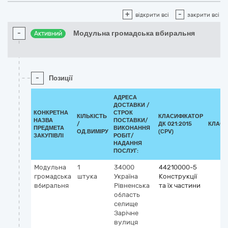
+
-
відкрити всі
закрити всі
-
Модульна громадська вбиральня
Активний
-
Позиції
АДРЕСА
ДОСТАВКИ /
КОНКРЕТНА
СТРОК
КІЛЬКІСТЬ
КЛАСИФІКАТОР
НАЗВА
ПОСТАВКИ/
/
ДК 021:2015
КЛАСИ
ПРЕДМЕТА
ВИКОНАННЯ
ОД.ВИМІРУ
(CPV)
ЗАКУПІВЛІ
РОБІТ/
НАДАННЯ
ПОСЛУГ:
Модульна
1
34000
44210000-5
громадська
штука
Україна
Конструкції
вбиральня
Рівненська
та їх частини
область
селище
Зарічне
вулиця