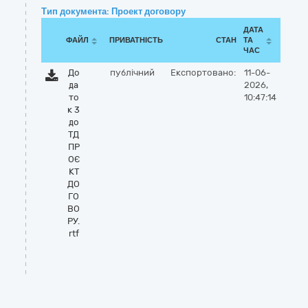
Тип документа: Проект договору
ДАТА
ФАЙЛ
ПРИВАТНІСТЬ
СТАН
ТА
ЧАС
До
публічний
Експортовано:
11-06-
да
2026,
то
10:47:14
к 3
до
ТД
ПР
ОЄ
КТ
ДО
ГО
ВО
РУ.
rtf