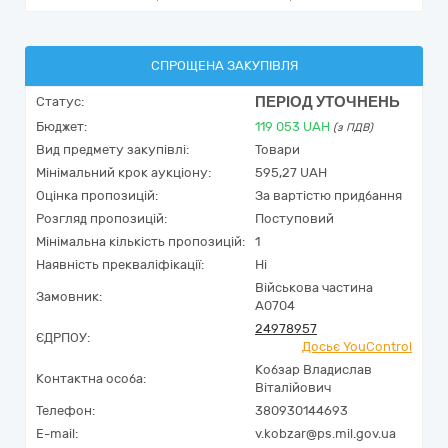
СПРОЩЕНА ЗАКУПІВЛЯ
ПЕРІОД УТОЧНЕНЬ
Статус:
Бюджет:
119 053
UAH
(з ПДВ)
Вид предмету закупівлі:
Товари
Мінімальний крок аукціону:
595,27 UAH
Оцінка пропозицій:
За вартістю придбання
Розгляд пропозицій:
Поступовий
Мінімальна кількість пропозицій:
1
Наявність прекваліфікації:
Ні
Військова частина
Замовник:
А0704
24978957
ЄДРПОУ:
Досьє YouControl
Кобзар Владислав
Контактна особа:
Віталійович
Телефон:
380930144693
E-mail:
v.kobzar@ps.mil.gov.ua