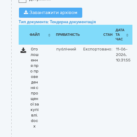
Завантажити архівом
Тип документа: Тендерна документація
ДАТА
ФАЙЛ
ПРИВАТНІСТЬ
СТАН
ТА
ЧАС
Ого
публічний
Експортовано:
11-06-
лош
2026,
енн
10:31:55
я пр
о пр
ове
ден
ня с
про
щен
ої за
купі
влі.
doc
x