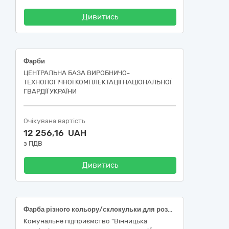
Дивитись
Фарби
ЦЕНТРАЛЬНА БАЗА ВИРОБНИЧО-
ТЕХНОЛОГІЧНОЇ КОМПЛЕКТАЦІЇ НАЦІОНАЛЬНОЇ
ГВАРДІЇ УКРАЇНИ
Очікувана вартість
12 256,16 UAH
з ПДВ
Дивитись
Фарба різного кольору/склокульки для розмітки доріг: код ДК 021:2015 44810000-1 Фарби (44811000-8 – Фарби для дорожньої розмітки)
Комунальне підприємство "Вінницька