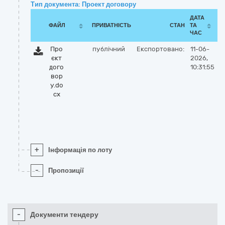
Тип документа: Проект договору
ДАТА
ФАЙЛ
ПРИВАТНІСТЬ
СТАН
ТА
ЧАС
Про
публічний
Експортовано:
11-06-
єкт
2026,
дого
10:31:55
вор
у.do
cx
+
Інформація по лоту
-
Пропозиції
-
Документи тендеру