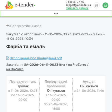
0 800 30 77 55
support@e-tender.ua
UK
Замовити дзвінок
Повернутись назад
Закупівлю оголошено - 11-06-2026, 10:23. Дата останніх змін -
11-06-2026, 10:34
Фарба та емаль
Оголошення про проведення.pdf
Закупівля:
UA-2026-06-11-002316-a
/
на ProZorro
/
на DoZorro
Період уточнень
Період подачі
Аукціон
Триває
пропозицій
Очікується
з 11-06-2026, 10:23
Очікується
з
24-06-2026, 11:46
по 17-06-2026,
з 17-06-2026,
00:00
00:00
по 23-06-2026,
18:00