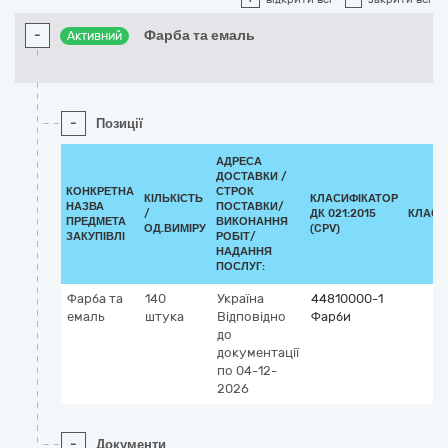
-
Фарба та емаль
Активний
-
Позиції
АДРЕСА
ДОСТАВКИ /
КОНКРЕТНА
СТРОК
КІЛЬКІСТЬ
КЛАСИФІКАТОР
НАЗВА
ПОСТАВКИ/
/
ДК 021:2015
КЛАСИ
ПРЕДМЕТА
ВИКОНАННЯ
ОД.ВИМІРУ
(CPV)
ЗАКУПІВЛІ
РОБІТ/
НАДАННЯ
ПОСЛУГ:
Фарба та
140
Україна
44810000-1
емаль
штука
Відповідно
Фарби
до
документації
по 04-12-
2026
-
Документи