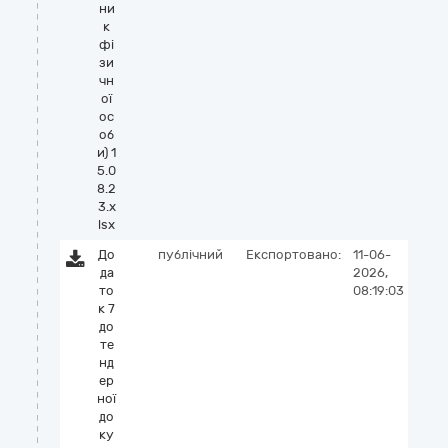
ни
к
фі
зи
чн
ої
ос
об
и) 1
5.0
8.2
3.x
lsx
До
публічний
Експортовано:
11-06-
да
2026,
то
08:19:03
к 7
до
те
нд
ер
ної
до
ку