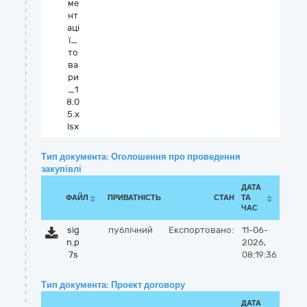
ме
нт
аці
ї_
то
ва
ри
_1
8.0
5.x
lsx
Тип документа: Оголошення про проведення
закупівлі
ДАТА
ФАЙЛ
ПРИВАТНІСТЬ
СТАН
ТА
ЧАС
sig
публічний
Експортовано:
11-06-
n.p
2026,
7s
08:19:36
Тип документа: Проект договору
ДАТА