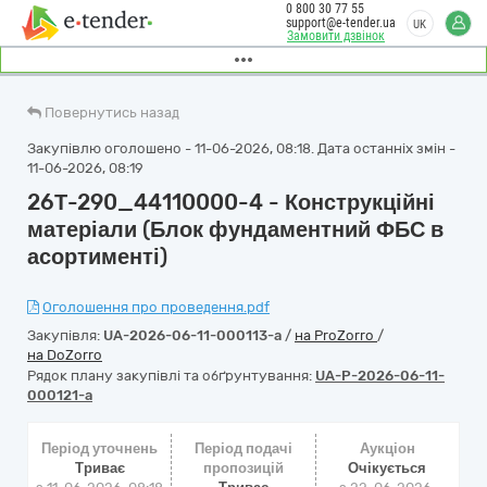
0 800 30 77 55
support@e-tender.ua
UK
Замовити дзвінок
Повернутись назад
Закупівлю оголошено - 11-06-2026, 08:18. Дата останніх змін -
11-06-2026, 08:19
26Т-290_44110000-4 - Конструкційні
матеріали (Блок фундаментний ФБС в
асортименті)
Оголошення про проведення.pdf
Закупівля:
UA-2026-06-11-000113-a
/
на ProZorro
/
на DoZorro
Рядок плану закупівлі та обґрунтування:
UA-P-2026-06-11-
000121-a
Період уточнень
Період подачі
Аукціон
Триває
пропозицій
Очікується