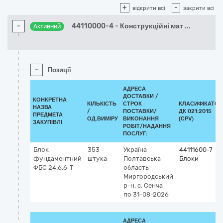
+
-
відкрити всі
закрити всі
-
44110000-4 - Конструкційні мат
...
Активний
-
Позиції
АДРЕСА
ДОСТАВКИ /
КОНКРЕТНА
КІЛЬКІСТЬ
СТРОК
КЛАСИФІКАТОР
НАЗВА
/
ПОСТАВКИ/
ДК 021:2015
ПРЕДМЕТА
ОД.ВИМІРУ
ВИКОНАННЯ
(CPV)
ЗАКУПІВЛІ
РОБІТ/НАДАННЯ
ПОСЛУГ:
Блок
353
Україна
44111600-7
фундаментний
штука
Полтавська
Блоки
ФБС 24.6.6-Т
область
Миргородський
р-н, с. Сенча
по 31-08-2026
АДРЕСА