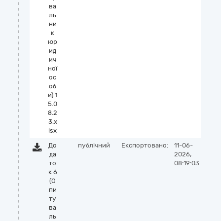
ва
ль
ни
к
юр
ид
ич
ної
ос
об
и) 1
5.0
8.2
3.x
lsx
До
публічний
Експортовано:
11-06-
да
2026,
то
08:19:03
к 6
(О
пи
ту
ва
ль