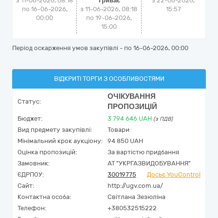
з 11-06-2026, 08:18
Триває
з
22-06-2026,
по 16-06-2026,
з 11-06-2026, 08:18
15:57
00:00
по 19-06-2026,
15:00
Період оскарження умов закупівлі - по
16-06-2026, 00:00
ВІДКРИТІ ТОРГИ З ОСОБЛИВОСТЯМИ
ОЧІКУВАННЯ
Статус:
ПРОПОЗИЦІЙ
Бюджет:
3 794 646
UAH
(з ПДВ)
Вид предмету закупівлі:
Товари
Мінімальний крок аукціону:
94 850 UAH
Оцінка пропозицій:
За вартістю придбання
Замовник:
АТ "УКРГАЗВИДОБУВАННЯ"
ЄДРПОУ:
30019775
Досьє YouControl
Сайт:
http://ugv.com.ua/
Контактна особа:
Світлана Зезюліна
Телефон:
+380532515222