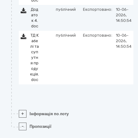
doc
Дод
публічний
Експортовано:
10-06-
ато
2026,
к 4.
14:50:54
doc
ТД К
публічний
Експортовано:
10-06-
абе
2026,
лі та
14:50:54
суп
утн
я пр
оду
кція.
doc
+
Інформація по лоту
-
Пропозиції