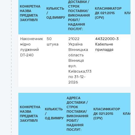
ДОСТАВКИ /
КОНКРЕТНА
СТРОК
КІЛЬКІСТЬ
КЛАСИФІКАТОР
НАЗВА
ПОСТАВКИ/
/
ДК 021:2015
КЛАС
ПРЕДМЕТА
ВИКОНАННЯ
ОД.ВИМІРУ
(CPV)
ЗАКУПІВЛІ
РОБІТ/
НАДАННЯ
ПОСЛУГ:
Наконечник
50
21022
44322000-3
мідно
штука
Україна
Кабельне
луджений
Вінницька
приладдя
DT-240
область
Вінниця
вул.
Київська,173
по 31-12-
2026
АДРЕСА
ДОСТАВКИ /
КОНКРЕТНА
СТРОК
КІЛЬКІСТЬ
КЛАСИФІКАТОР
НАЗВА
ПОСТАВКИ/
/
ДК 021:2015
КЛАСИ
ПРЕДМЕТА
ВИКОНАННЯ
ОД.ВИМІРУ
(CPV)
ЗАКУПІВЛІ
РОБІТ/
НАДАННЯ
ПОСЛУГ: