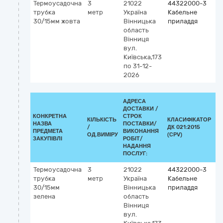
Термоусадочна
3
21022
44322000-3
трубка
метр
Україна
Кабельне
30/15мм жовта
Вінницька
приладдя
область
Вінниця
вул.
Київська,173
по 31-12-
2026
АДРЕСА
ДОСТАВКИ /
КОНКРЕТНА
СТРОК
КІЛЬКІСТЬ
КЛАСИФІКАТОР
НАЗВА
ПОСТАВКИ/
/
ДК 021:2015
К
ПРЕДМЕТА
ВИКОНАННЯ
ОД.ВИМІРУ
(CPV)
ЗАКУПІВЛІ
РОБІТ/
НАДАННЯ
ПОСЛУГ:
Термоусадочна
3
21022
44322000-3
трубка
метр
Україна
Кабельне
30/15мм
Вінницька
приладдя
зелена
область
Вінниця
вул.