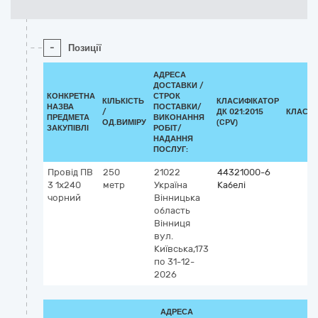
-
Позиції
АДРЕСА
ДОСТАВКИ /
КОНКРЕТНА
СТРОК
КІЛЬКІСТЬ
КЛАСИФІКАТОР
НАЗВА
ПОСТАВКИ/
/
ДК 021:2015
КЛАСИФ
ПРЕДМЕТА
ВИКОНАННЯ
ОД.ВИМІРУ
(CPV)
ЗАКУПІВЛІ
РОБІТ/
НАДАННЯ
ПОСЛУГ:
Провід ПВ
250
21022
44321000-6
3 1х240
метр
Україна
Кабелі
чорний
Вінницька
область
Вінниця
вул.
Київська,173
по 31-12-
2026
АДРЕСА