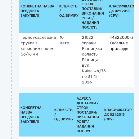
СТРОК
КОНКРЕТНА НАЗВА
КІЛЬКІСТЬ
КЛАСИФІКАТОР
ПОСТАВКИ/
ПРЕДМЕТА
/
ДК 021:2015
ВИКОНАННЯ
ЗАКУПІВЛІ
ОД.ВИМІРУ
(CPV)
РОБІТ/
НАДАННЯ
ПОСЛУГ:
Термоусаджувана
10
21022
44322000-3
трубка з
метр
Україна
Кабельне
клейовим слоєм
Вінницька
приладдя
56/16 мм
область
Вінниця
вул.
Київська,173
по 31-12-
2026
АДРЕСА
ДОСТАВКИ /
КОНКРЕТНА
СТРОК
КІЛЬКІСТЬ
КЛАСИФІКАТОР
НАЗВА
ПОСТАВКИ/
/
ДК 021:2015
К
ПРЕДМЕТА
ВИКОНАННЯ
ОД.ВИМІРУ
(CPV)
ЗАКУПІВЛІ
РОБІТ/
НАДАННЯ
ПОСЛУГ: