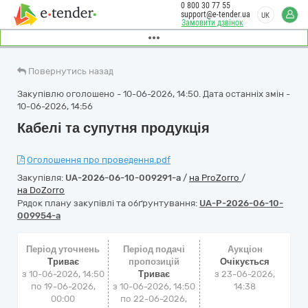
0 800 30 77 55
support@e-tender.ua
UK
Замовити дзвінок
Повернутись назад
Закупівлю оголошено - 10-06-2026, 14:50. Дата останніх змін -
10-06-2026, 14:56
Кабелі та супутня продукція
Оголошення про проведення.pdf
Закупівля:
UA-2026-06-10-009291-a
/
на ProZorro
/
на DoZorro
Рядок плану закупівлі та обґрунтування:
UA-P-2026-06-10-
009954-a
Період уточнень
Період подачі
Аукціон
Триває
пропозицій
Очікується
з 10-06-2026, 14:50
Триває
з
23-06-2026,
по 19-06-2026,
з 10-06-2026, 14:50
14:38
00:00
по 22-06-2026,