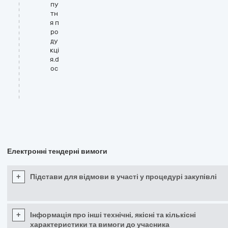
пу
тн
я п
ро
ду
кці
я.d
oc
Електронні тендерні вимоги
+
Підстави для відмови в участі у процедурі закупівлі
+
Інформація про інші технічні, якісні та кількісні
характеристики та вимоги до учасника