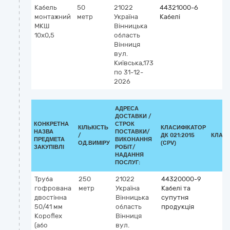
Кабель
50
21022
44321000-6
монтажний
метр
Україна
Кабелі
МКШ
Вінницька
10х0,5
область
Вінниця
вул.
Київська,173
по 31-12-
2026
АДРЕСА
ДОСТАВКИ /
КОНКРЕТНА
СТРОК
КІЛЬКІСТЬ
КЛАСИФІКАТОР
НАЗВА
ПОСТАВКИ/
/
ДК 021:2015
КЛАСИ
ПРЕДМЕТА
ВИКОНАННЯ
ОД.ВИМІРУ
(CPV)
ЗАКУПІВЛІ
РОБІТ/
НАДАННЯ
ПОСЛУГ:
Труба
250
21022
44320000-9
гофрована
метр
Україна
Кабелі та
двостінна
Вінницька
супутня
50/41 мм
область
продукція
Kopoflex
Вінниця
(або
вул.