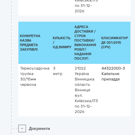
Київська,173
по 31-12-
2026
АДРЕСА
ДОСТАВКИ /
КОНКРЕТНА
СТРОК
КІЛЬКІСТЬ
КЛАСИФІКАТОР
НАЗВА
ПОСТАВКИ/
/
ДК 021:2015
К
ПРЕДМЕТА
ВИКОНАННЯ
ОД.ВИМІРУ
(CPV)
ЗАКУПІВЛІ
РОБІТ/
НАДАННЯ
ПОСЛУГ:
Термоусадочна
3
21022
44322000-3
трубка
метр
Україна
Кабельне
30/15мм
Вінницька
приладдя
червона
область
Вінниця
вул.
Київська,173
по 31-12-
2026
-
Документи