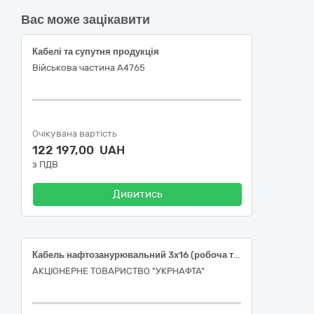
Вас може зацікавити
Кабелі та супутня продукція
Військова частина А4765
Очікувана вартість
122 197,00 UAH
з ПДВ
Дивитись
Кабель нафтозанурювальний 3х16 (робоча температура не менше 170 °С) і 3х10 (робоча температура не менше 200 °С) для ЕВН
АКЦІОНЕРНЕ ТОВАРИСТВО "УКPНAФТА"