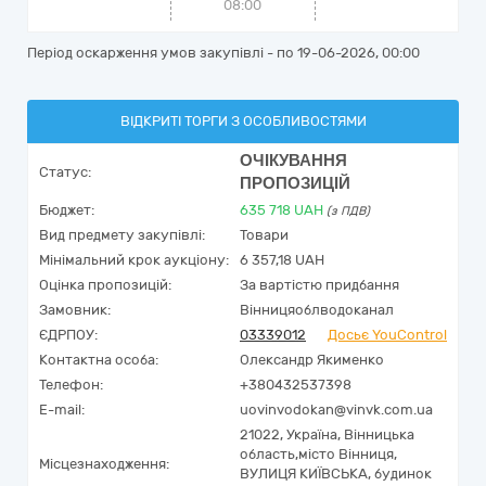
08:00
Період оскарження умов закупівлі - по
19-06-2026, 00:00
ВІДКРИТІ ТОРГИ З ОСОБЛИВОСТЯМИ
ОЧІКУВАННЯ
Статус:
ПРОПОЗИЦІЙ
Бюджет:
635 718
UAH
(з ПДВ)
Вид предмету закупівлі:
Товари
Мінімальний крок аукціону:
6 357,18 UAH
Оцінка пропозицій:
За вартістю придбання
Замовник:
Вінницяоблводоканал
ЄДРПОУ:
03339012
Досьє YouControl
Контактна особа:
Олександр Якименко
Телефон:
+380432537398
E-mail:
uovinvodokan@vinvk.com.ua
21022,
Україна
,
Вінницька
область,
місто Вінниця,
Місцезнаходження:
ВУЛИЦЯ КИЇВСЬКА, будинок