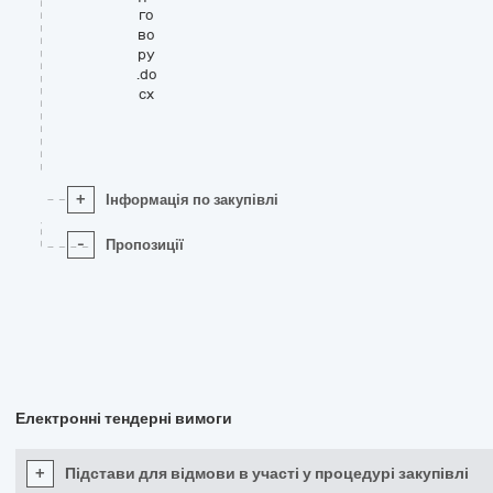
го
во
ру
.do
cx
+
Інформація по закупівлі
-
Пропозиції
Електронні тендерні вимоги
+
Підстави для відмови в участі у процедурі закупівлі