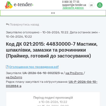
0 800 30 77 55
support@e-tender.ua
UK
Замовити дзвінок
Повернутись назад
Закупівлю оголошено - 10-06-2026, 10:22. Дата останніх змін -
10-06-2026, 10:22
Код ДК 021:2015: 44830000-7 Мастики,
шпаклівки, замазки та розчинники
(Праймер, готовий до застосування)
Оголошення про проведення.pdf
Закупівля:
UA-2026-06-10-002323-a
/
на ProZorro
/
на DoZorro
Рядок плану закупівлі та обґрунтування:
UA-P-2026-06-10-
002884-a
Період подачі пропозицій
з 10-06-2026, 10:22