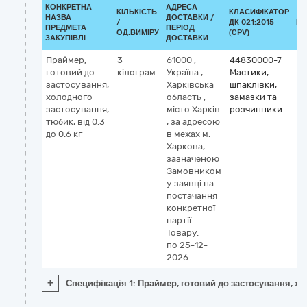
КОНКРЕТНА
АДРЕСА
КІЛЬКІСТЬ
КЛАСИФІКАТОР
НАЗВА
ДОСТАВКИ /
/
ДК 021:2015
КЛ
ПРЕДМЕТА
ПЕРІОД
ОД.ВИМІРУ
(CPV)
ЗАКУПІВЛІ
ДОСТАВКИ
Праймер,
3
61000
,
44830000-7
готовий до
кілограм
Україна
,
Мастики,
застосування,
Харківська
шпаклівки,
холодного
область
,
замазки та
застосування,
місто Харків
розчинники
тюбик, від 0.3
,
за адресою
до 0.6 кг
в межах м.
Харкова,
зазначеною
Замовником
у заявці на
постачання
конкретної
партії
Товару.
по 25-12-
2026
+
Специфікація 1: Праймер, готовий до застосування, хол