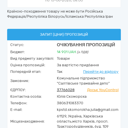
по 15-06-2026, 08:00
Країною-походження товару не може бути Російська
Федерація/Республіка Білорусь/Ісламська Республіка Іран
ЗАПИТ (ЦІНИ) ПРОПОЗИЦІЙ
ОЧІКУВАННЯ ПРОПОЗИЦІЙ
Статус:
Бюджет:
14 901
UAH
(з ПДВ)
Вид предмету закупівлі:
Товари
Оцінка пропозицій:
За вартістю придбання
Попередній етап:
Так
Перейти до відбору
Комунальне підприємство
Замовник:
"Салтівське трамвайне депо"
ЄДРПОУ:
37766028
Досьє YouControl
Контактна особа:
Юлія Скомороха
Телефон:
380631083370
E-mail:
kpstd.skomorokha.julia@gmail.com
61129,
Україна
,
Харківська
Місцезнаходження:
область,
місто Харків,
просп.
Тракторобудівників, буд. 109