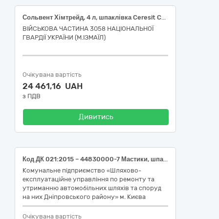
Сольвент Хімтрейд, 4 л, шпаклівка Ceresit CT 29, 25 кг
ВІЙСЬКОВА ЧАСТИНА 3058 НАЦІОНАЛЬНОЇ
ГВАРДІЇ УКРАЇНИ (М.ІЗМАЇЛ)
Очікувана вартість
24 461,16 UAH
з ПДВ
Дивитись
Код ДК 021:2015 – 44830000-7 Мастики, шпаклівки, замазки та розчинники (матеріал герметизуючий «МГБП» ОРЕОЛ-1)
Комунальне підприємство «Шляхово-
експлуатаційне управління по ремонту та
утриманню автомобільних шляхів та споруд
на них Дніпровського району» м. Києва
Очікувана вартість