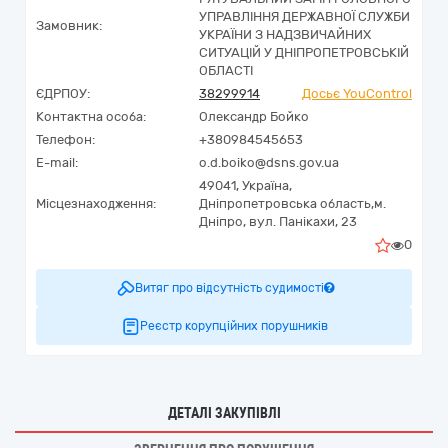
УПРАВЛІННЯ ДЕРЖАВНОЇ СЛУЖБИ
Замовник:
УКРАЇНИ З НАДЗВИЧАЙНИХ
СИТУАЦІЙ У ДНІПРОПЕТРОВСЬКІЙ
ОБЛАСТІ
ЄДРПОУ:
38299914
Досьє YouControl
Контактна особа:
Олександр Бойко
Телефон:
+380984545653
E-mail:
o.d.boiko@dsns.gov.ua
49041,
Україна
,
Місцезнаходження:
Дніпропетровська область,
м.
Дніпро,
вул. Панікахи, 23
0
Витяг про відсутність судимості
Реєстр корупційних порушників
ДЕТАЛІ ЗАКУПІВЛІ