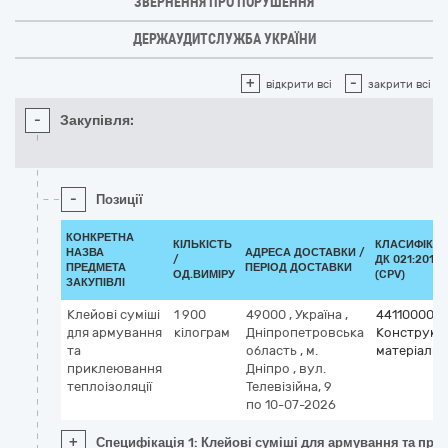
ЗВЕРНЕННЯ ПРО ПОРУШЕННЯ
ДЕРЖАУДИТСЛУЖБА УКРАЇНИ
+
-
відкрити всі
закрити всі
-
Закупівля:
-
Позиції
КОНКРЕТНА
КІЛЬКІСТЬ
КЛАСИФІКА
НАЗВА
АДРЕСА ДОСТАВКИ /
/
ДК 021:2015
ПРЕДМЕТА
ПЕРІОД ДОСТАВКИ
ОД.ВИМІРУ
(CPV)
ЗАКУПІВЛІ
Клейові суміші
1 900
49000
,
Україна
,
44110000-4
для армування
кілограм
Дніпропетровська
Конструкці
та
область
,
м.
матеріали
приклеювання
Дніпро
,
вул.
теплоізоляції
Телевізійна, 9
по 10-07-2026
+
Специфікація 1: Клейові суміші для армування та при