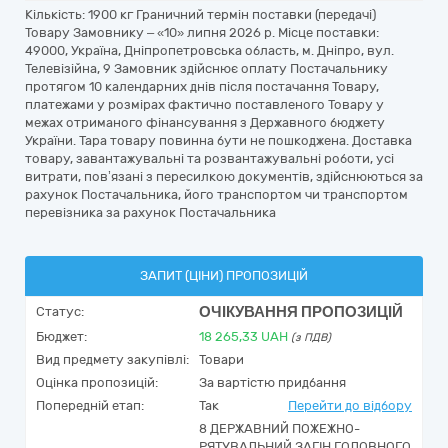
Кількість: 1900 кг Граничний термін поставки (передачі)
Товару Замовнику – «10» липня 2026 р. Місце поставки:
49000, Україна, Дніпропетровська область, м. Дніпро, вул.
Телевізійна, 9 Замовник здійснює оплату Постачальнику
протягом 10 календарних днів після постачання Товару,
платежами у розмірах фактично поставленого Товару у
межах отриманого фінансування з Державного бюджету
України. Тара товару повинна бути не пошкоджена. Доставка
товару, завантажувальні та розвантажувальні роботи, усі
витрати, пов’язані з пересилкою документів, здійснюються за
рахунок Постачальника, його транспортом чи транспортом
перевізника за рахунок Постачальника
ЗАПИТ (ЦІНИ) ПРОПОЗИЦІЙ
ОЧІКУВАННЯ ПРОПОЗИЦІЙ
Статус:
Бюджет:
18 265,33
UAH
(з ПДВ)
Вид предмету закупівлі:
Товари
Оцінка пропозицій:
За вартістю придбання
Попередній етап:
Так
Перейти до відбору
8 ДЕРЖАВНИЙ ПОЖЕЖНО-
РЯТУВАЛЬНИЙ ЗАГІН ГОЛОВНОГО