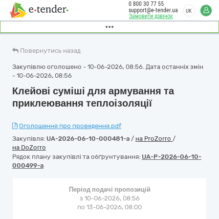
0 800 30 77 55
support@e-tender.ua
UK
Замовити дзвінок
Повернутись назад
Закупівлю оголошено - 10-06-2026, 08:56. Дата останніх змін
- 10-06-2026, 08:56
Клейові суміші для армування та
приклеювання теплоізоляції
Оголошення про проведення.pdf
Закупівля:
UA-2026-06-10-000481-a
/
на ProZorro
/
на DoZorro
Рядок плану закупівлі та обґрунтування:
UA-P-2026-06-10-
000499-a
Період подачі пропозицій
з 10-06-2026, 08:56
по 13-06-2026, 08:00