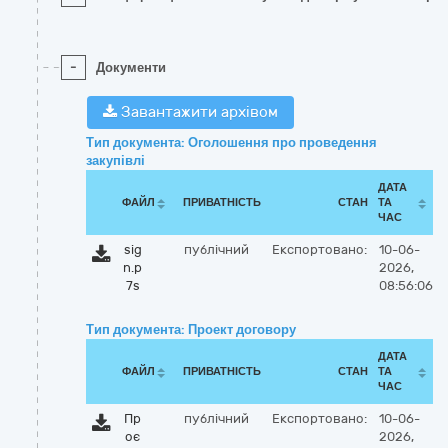
-
Документи
Завантажити архівом
Тип документа: Оголошення про проведення
закупівлі
ДАТА
ФАЙЛ
ПРИВАТНІСТЬ
СТАН
ТА
ЧАС
sig
публічний
Експортовано:
10-06-
n.p
2026,
7s
08:56:06
Тип документа: Проект договору
ДАТА
ФАЙЛ
ПРИВАТНІСТЬ
СТАН
ТА
ЧАС
Пр
публічний
Експортовано:
10-06-
оє
2026,