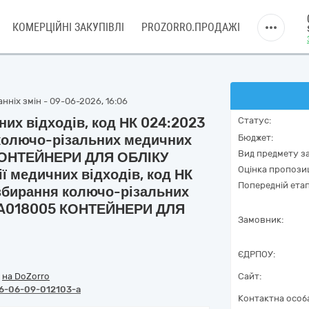
КОМЕРЦІЙНІ ЗАКУПІВЛІ
PROZORRO.ПРОДАЖІ
нніх змін - 09-06-2026, 16:06
них відходів, код НК 024:2023
Статус:
 колючо-різальних медичних
Бюджет:
Вид предмету за
 КОНТЕЙНЕРИ ДЛЯ ОБЛІКУ
Оцінка пропозиц
ї медичних відходів, код НК
Попередній етап
 збирання колючо-різальних
4 A018005 КОНТЕЙНЕРИ ДЛЯ
Замовник:
ЄДРПОУ:
/
на DoZorro
Сайт:
6-06-09-012103-a
Контактна особ