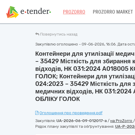
PROZORRO
PROZORRO MARKET
Повернутись назад
Закупівлю оголошено - 09-06-2026, 16:06. Дата оста
Контейнери для утилізації медич
– 35429 Місткість для збирання
відходів, НК 031:2024 A018005
ГОЛОК; Контейнери для утилізаці
024:2023 – 35429 Місткість для
медичних відходів, НК 031:202
ОБЛІКУ ГОЛОК
Оголошення про проведення.pdf
Закупівля:
UA-2026-06-09-012017-a
/
на ProZorro
Рядок плану закупівлі та обґрунтування:
UA-P-202