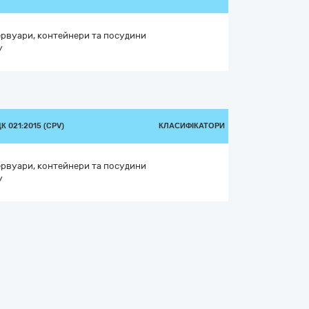
ервуари, контейнери та посудини
у
 021:2015 (CPV)
КЛАСИФІКАТОРИ
ервуари, контейнери та посудини
у