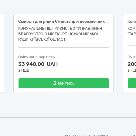
Ємності для рідин Ємність для небезпечних речовин об’ємом 1000 літрів "Єврокуб" DD PACK на металевому піддоні
КОМУНАЛЬНЕ ПІДПРИЄМСТВО "УПРАВЛІННЯ
КОМ
БЛАГОУСТРОЮ МІСТА" ІРПІНСЬКОЇ МІСЬКОЇ
"ТА
РАДИ КИЇВСЬКОЇ ОБЛАСТІ
Очікувана вартість
Очік
33 940,00 UAH
20
з ПДВ
з П
Дивитись