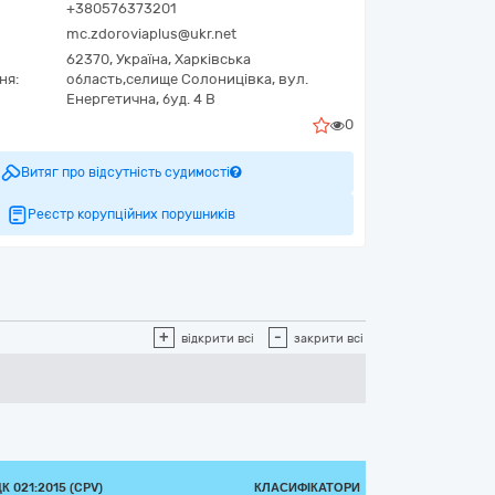
+380576373201
mc.zdoroviaplus@ukr.net
62370,
Україна
,
Харківська
ня:
область,
селище Солоницівка,
вул.
Енергетична, буд. 4 В
0
Витяг про відсутність судимості
Реєстр корупційних порушників
+
-
відкрити всі
закрити всі
 021:2015 (CPV)
КЛАСИФІКАТОРИ