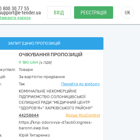
0 800 30 77 55
support@e-tender.ua
ВХІД
РЕЄСТРАЦІЯ
UK
Замовити дзвінок
ЗАПИТ (ЦІНИ) ПРОПОЗИЦІЙ
ОЧІКУВАННЯ ПРОПОЗИЦІЙ
9 180
UAH
(з ПДВ)
купівлі:
Товари
ій:
За вартістю придбання
:
Так
Перейти до відбору
КОМУНАЛЬНЕ НЕКОМЕРЦІЙНЕ
ПІДПРИЄМСТВО СОЛОНИЦІВСЬКОЇ
СЕЛИЩНОЇ РАДИ "МЕДИЧНИЙ ЦЕНТР
"ЗДОРОВ'Я+" ХАРКІВСЬКОГО РАЙОНУ"
44258844
Досьє YouControl
https://knp-zdorovya-d7ac60.ingress-
baronn.ewp.live
а:
Юрій Титаренко