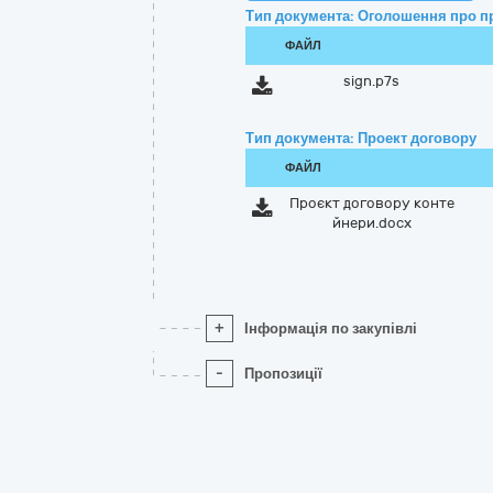
Тип документа: Оголошення про п
ФАЙЛ
sign.p7s
Тип документа: Проект договору
ФАЙЛ
Проєкт договору конте
йнери.docx
+
Інформація по закупівлі
-
Пропозиції