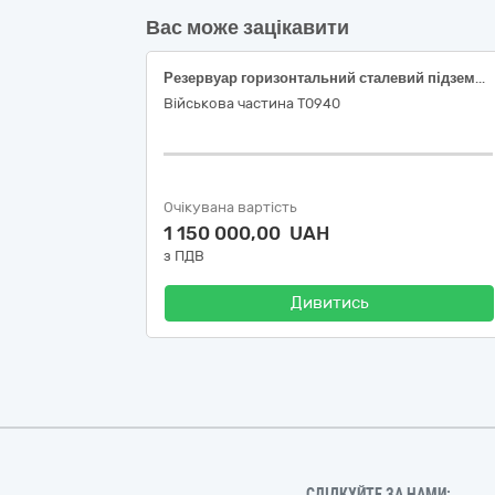
Вас може зацікавити
Резервуар горизонтальний сталевий підземного виконання об’ємом 50 м3 (РГСП-50) з обладнанням для зберігання та перекачування пального
Військова частина Т0940
Очікувана вартість
1 150 000,00 UAH
з ПДВ
Дивитись
СЛІДКУЙТЕ ЗА НАМИ: