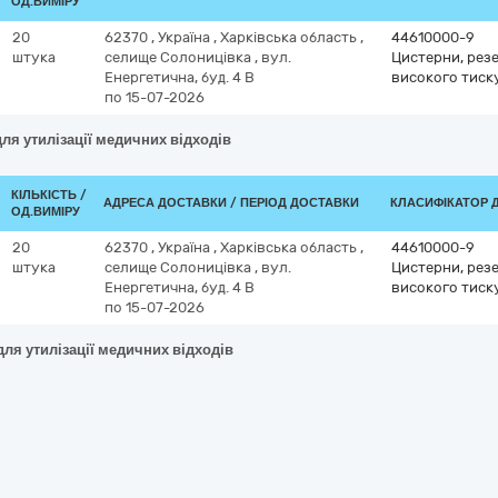
ОД.ВИМІРУ
20
62370
,
Україна
,
Харківська область
,
44610000-9
штука
селище Солоницівка
,
вул.
Цистерни, рез
Енергетична, буд. 4 В
високого тиск
по 15-07-2026
ля утилізації медичних відходів
КІЛЬКІСТЬ /
АДРЕСА ДОСТАВКИ / ПЕРІОД ДОСТАВКИ
КЛАСИФІКАТОР ДК
ОД.ВИМІРУ
20
62370
,
Україна
,
Харківська область
,
44610000-9
штука
селище Солоницівка
,
вул.
Цистерни, рез
Енергетична, буд. 4 В
високого тиск
по 15-07-2026
ля утилізації медичних відходів