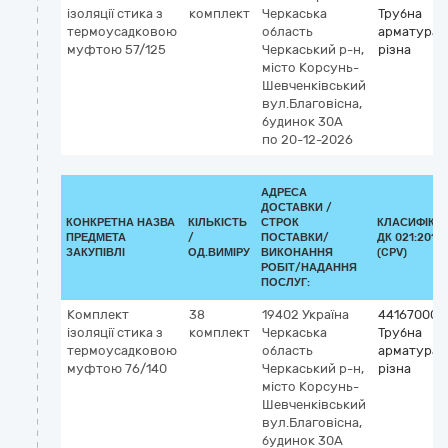
ізоляції стика з
комплект
Черкаська
Трубна
термоусадковою
область
арматура
муфтою 57/125
Черкаський р-н,
різна
місто Корсунь-
Шевченківський
вул.Благовісна,
будинок 30А
по 20-12-2026
АДРЕСА
ДОСТАВКИ /
КОНКРЕТНА НАЗВА
КІЛЬКІСТЬ
СТРОК
КЛАСИФІКА
ПРЕДМЕТА
/
ПОСТАВКИ/
ДК 021:2015
ЗАКУПІВЛІ
ОД.ВИМІРУ
ВИКОНАННЯ
(CPV)
РОБІТ/НАДАННЯ
ПОСЛУГ:
Комплект
38
19402
Україна
44167000-
ізоляції стика з
комплект
Черкаська
Трубна
термоусадковою
область
арматура
муфтою 76/140
Черкаський р-н,
різна
місто Корсунь-
Шевченківський
вул.Благовісна,
будинок 30А