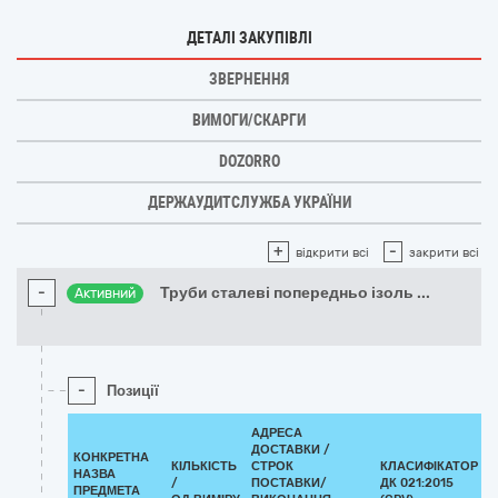
ДЕТАЛІ ЗАКУПІВЛІ
ЗВЕРНЕННЯ
ВИМОГИ/СКАРГИ
DOZORRO
ДЕРЖАУДИТСЛУЖБА УКРАЇНИ
+
-
відкрити всі
закрити всі
-
Труби сталеві попередньо ізоль
...
Активний
-
Позиції
АДРЕСА
ДОСТАВКИ /
КОНКРЕТНА
КІЛЬКІСТЬ
СТРОК
КЛАСИФІКАТОР
НАЗВА
/
ПОСТАВКИ/
ДК 021:2015
К
ПРЕДМЕТА