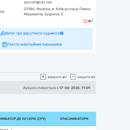
sprosh@ukr.net
03186,
Україна
,
м. Київ,
вулиця Левка
ня:
Мацієвича, будинок 3
1
Витяг про відсутність судимості
Реєстр корупційних порушників
+
-
відкрити всі
закрити всі
Аукціон
очікується
з
17-06-2026, 11:09
ФІКАТОР ДК 021:2015 (CPV)
КЛАСИФІКАТОРИ