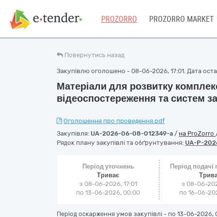
PROZORRO
PROZORRO MARKET
Повернутись назад
Закупівлю оголошено - 08-06-2026, 17:01. Дата остан
Матеріали для розвитку комплек
відеоспостереження та систем з
Оголошення про проведення.pdf
Закупівля:
UA-2026-06-08-012349-a
/
на ProZorro
Рядок плану закупівлі та обґрунтування:
UA-P-202
Період уточнень
Період подачі
Триває
Трив
з 08-06-2026, 17:01
з 08-06-202
по 13-06-2026, 00:00
по 16-06-202
Період оскарження умов закупівлі - по
13-06-2026, 