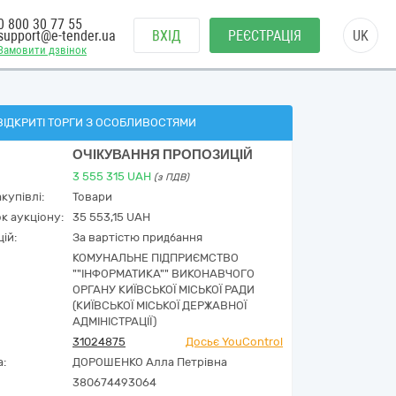
0 800 30 77 55
support@e-tender.ua
ВХІД
РЕЄСТРАЦІЯ
UK
Замовити дзвінок
ВІДКРИТІ ТОРГИ З ОСОБЛИВОСТЯМИ
ОЧІКУВАННЯ ПРОПОЗИЦІЙ
3 555 315
UAH
(з ПДВ)
купівлі:
Товари
к аукціону:
35 553,15 UAH
ій:
За вартістю придбання
КОМУНАЛЬНЕ ПІДПРИЄМСТВО
""ІНФОРМАТИКА"" ВИКОНАВЧОГО
ОРГАНУ КИЇВСЬКОЇ МІСЬКОЇ РАДИ
(КИЇВСЬКОЇ МІСЬКОЇ ДЕРЖАВНОЇ
АДМІНІСТРАЦІЇ)
31024875
Досьє YouControl
а:
ДОРОШЕНКО Алла Петрівна
380674493064