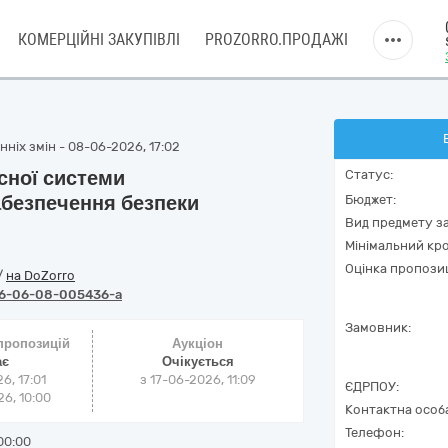
КОМЕРЦІЙНІ ЗАКУПІВЛІ
PROZORRO.ПРОДАЖІ
ніх змін - 08-06-2026, 17:02
сної системи
Статус:
абезпечення безпеки
Бюджет:
Вид предмету за
Мінімальний кро
Оцінка пропозиц
/
на DoZorro
6-06-08-005436-a
Замовник:
 пропозицій
Аукціон
ає
Очікується
6, 17:01
з
17-06-2026, 11:09
ЄДРПОУ:
6, 10:00
Контактна особ
Телефон:
00:00