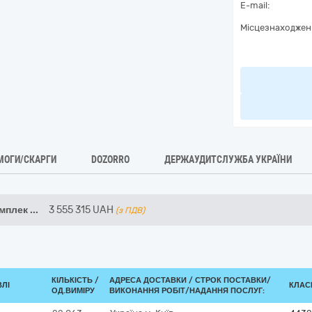
E-mail:
Місцезнаходжен
МОГИ/СКАРГИ
DOZORRO
ДЕРЖАУДИТСЛУЖБА УКРАЇНИ
омплек
...
3 555 315
UAH
(з ПДВ)
КІЛЬКІСТЬ /
АДРЕСА ДОСТАВКИ /
СТРОК ПОСТАВКИ/
ВЛІ
КЛАСИ
ОД.ВИМІРУ
ВИКОНАННЯ РОБІТ/НАДАННЯ ПОСЛУГ: