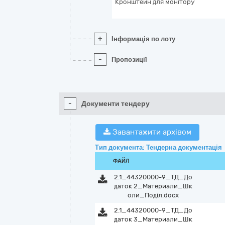
Кронштейн для монiтору
+
Інформація по лоту
-
Пропозиції
-
Документи тендеру
Завантажити архівом
Тип документа: Тендерна документація
ФАЙЛ
2.1_44320000-9_ТД_До
даток 2_Материали_Шк
оли_Поділ.docx
2.1_44320000-9_ТД_До
даток 3_Материали_Шк