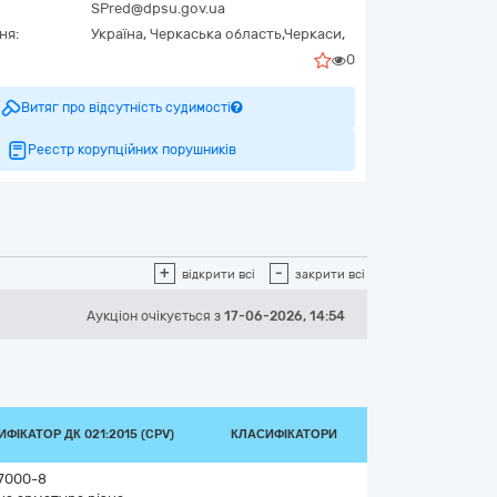
SPred@dpsu.gov.ua
ня:
Україна
,
Черкаська область,
Черкаси,
0
Витяг про відсутність судимості
Реєстр корупційних порушників
+
-
відкрити всі
закрити всі
Аукціон
очікується
з
17-06-2026, 14:54
ФІКАТОР ДК 021:2015 (CPV)
КЛАСИФІКАТОРИ
7000-8