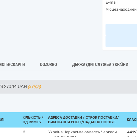
E-mail:
Місцезнаходжен
МОГИ/СКАРГИ
DOZORRO
ДЕРЖАУДИТСЛУЖБА УКРАЇНИ
73 270,14
UAH
(з ПДВ)
КІЛЬКІСТЬ /
АДРЕСА ДОСТАВКИ /
СТРОК ПОСТАВКИ/
ВЛІ
КЛАСИ
ОД.ВИМІРУ
ВИКОНАННЯ РОБІТ/НАДАННЯ ПОСЛУГ:
2
Україна
Черкаська область
Черкаси
4416