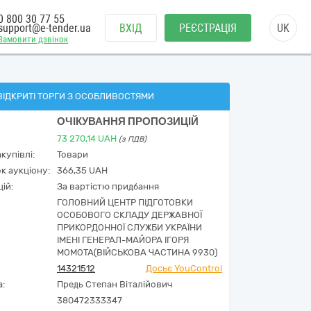
0 800 30 77 55
support@e-tender.ua
ВХІД
РЕЄСТРАЦІЯ
UK
Замовити дзвінок
ВІДКРИТІ ТОРГИ З ОСОБЛИВОСТЯМИ
ОЧІКУВАННЯ ПРОПОЗИЦІЙ
73 270,14
UAH
(з ПДВ)
купівлі:
Товари
к аукціону:
366,35 UAH
ій:
За вартістю придбання
ГОЛОВНИЙ ЦЕНТР ПІДГОТОВКИ
ОСОБОВОГО СКЛАДУ ДЕРЖАВНОЇ
ПРИКОРДОННОЇ СЛУЖБИ УКРАЇНИ
ІМЕНІ ГЕНЕРАЛ-МАЙОРА ІГОРЯ
МОМОТА(ВІЙСЬКОВА ЧАСТИНА 9930)
14321512
Досьє YouControl
а:
Предь Степан Віталійович
380472333347