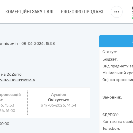
КОМЕРЦІЙНІ ЗАКУПІВЛІ
PROZORRO.ПРОДАЖІ
нніх змін - 08-06-2026, 15:53
Статус:
Бюджет:
Вид предмету за
Мінімальний кро
/
на DoZorro
Оцінка пропозиц
6-06-08-011259-a
 пропозицій
Аукціон
Замовник:
ає
Очікується
6, 15:53
з
17-06-2026, 14:54
6, 16:00
ЄДРПОУ:
Контактна особ
00:00
Телефон: