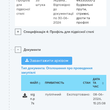
Профіль
35
Україна
,
44330000-2
для
штука
Відповідно
Будівельні
підвісної
до
прути,
стелі
документації
стрижні,
по 30-06-
дроти та
2026
профілі
+
Специфікація 4: Профіль для підвісної стелі
-
Документи
Завантажити архівом
Тип документа: Оголошення про проведення
закупівлі
ДАТА
ФАЙЛ
ПРИВАТНІСТЬ
СТАН
ТА
ЧАС
sig
публічний
Експортовано:
08-06-
n.p
2026,
7s
15:25:08