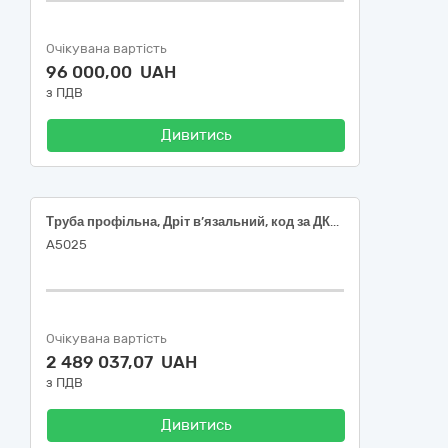
Очікувана вартість
96 000,00 UAH
з ПДВ
Дивитись
Труба профільна, Дріт в’язальний, код за ДК021-2015: 44330000-2 «Будівельні прути, стрижні, дроти та профілі».
А5025
Очікувана вартість
2 489 037,07 UAH
з ПДВ
Дивитись