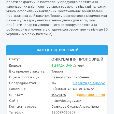
оплати за фактично поставлену продукцію протягом 10
календарних днів після поставки товару, на підставі належним
чином оформлених накладних. Постачальник зобов’язаний
поставити за свій рахунок Товар у розпорядження замовника
разом з усіма документами, необхідними для того, щоб
прийняти Товар на умовах цього договору, протягом 10
робочих днів з моменту укладання договору, але не пізніше 30
червня 2026 року (включно).
ЗАПИТ (ЦІНИ) ПРОПОЗИЦІЙ
ОЧІКУВАННЯ ПРОПОЗИЦІЙ
Статус:
Бюджет:
8 249,24
UAH
(з ПДВ)
Вид предмету закупівлі:
Товари
Оцінка пропозицій:
За вартістю придбання
Попередній етап:
Так
Перейти до відбору
Замовник:
ВІЙСЬКОВА ЧАСТИНА 1492
ЄДРПОУ:
14321475
Досьє YouControl
Сайт:
http://dpsu.gov.ua/
Контактна особа:
Базькова Оксана Анатоліївна
Телефон:
380679630857