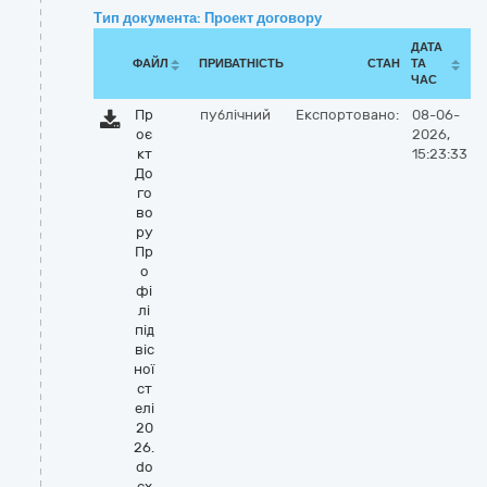
Тип документа: Проект договору
ДАТА
ФАЙЛ
ПРИВАТНІСТЬ
СТАН
ТА
ЧАС
Пр
публічний
Експортовано:
08-06-
оє
2026,
кт
15:23:33
До
го
во
ру
Пр
о
фі
лі
під
віс
ної
ст
елі
20
26.
do
cx