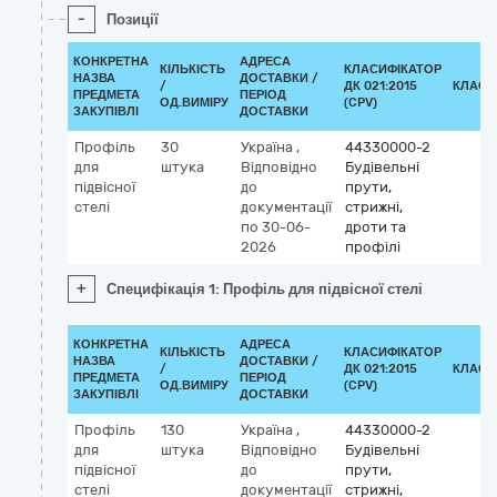
-
Позиції
КОНКРЕТНА
АДРЕСА
КІЛЬКІСТЬ
КЛАСИФІКАТОР
НАЗВА
ДОСТАВКИ /
/
ДК 021:2015
КЛАСИ
ПРЕДМЕТА
ПЕРІОД
ОД.ВИМІРУ
(CPV)
ЗАКУПІВЛІ
ДОСТАВКИ
Профіль
30
Україна
,
44330000-2
для
штука
Відповідно
Будівельні
підвісної
до
прути,
стелі
документації
стрижні,
по 30-06-
дроти та
2026
профілі
+
Специфікація 1: Профіль для підвісної стелі
КОНКРЕТНА
АДРЕСА
КІЛЬКІСТЬ
КЛАСИФІКАТОР
НАЗВА
ДОСТАВКИ /
/
ДК 021:2015
КЛАСИ
ПРЕДМЕТА
ПЕРІОД
ОД.ВИМІРУ
(CPV)
ЗАКУПІВЛІ
ДОСТАВКИ
Профіль
130
Україна
,
44330000-2
для
штука
Відповідно
Будівельні
підвісної
до
прути,
стелі
документації
стрижні,