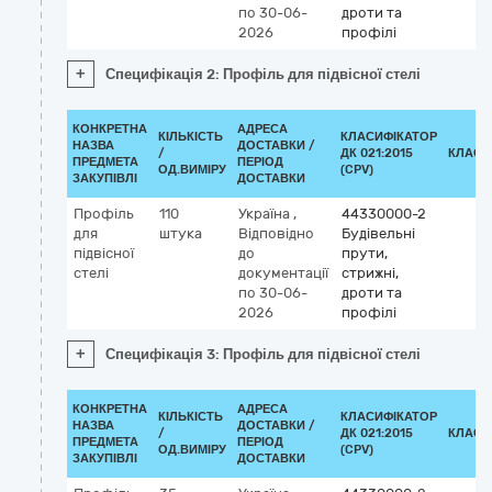
по 30-06-
дроти та
2026
профілі
+
Специфікація 2: Профіль для підвісної стелі
КОНКРЕТНА
АДРЕСА
КІЛЬКІСТЬ
КЛАСИФІКАТОР
НАЗВА
ДОСТАВКИ /
/
ДК 021:2015
КЛАСИ
ПРЕДМЕТА
ПЕРІОД
ОД.ВИМІРУ
(CPV)
ЗАКУПІВЛІ
ДОСТАВКИ
Профіль
110
Україна
,
44330000-2
для
штука
Відповідно
Будівельні
підвісної
до
прути,
стелі
документації
стрижні,
по 30-06-
дроти та
2026
профілі
+
Специфікація 3: Профіль для підвісної стелі
КОНКРЕТНА
АДРЕСА
КІЛЬКІСТЬ
КЛАСИФІКАТОР
НАЗВА
ДОСТАВКИ /
/
ДК 021:2015
КЛАСИ
ПРЕДМЕТА
ПЕРІОД
ОД.ВИМІРУ
(CPV)
ЗАКУПІВЛІ
ДОСТАВКИ