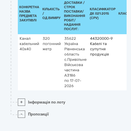
ДОСТАВКИ /
КОНКРЕТНА
СТРОК
КІЛЬКІСТЬ
КЛАСИФІКАТОР
НАЗВА
ПОСТАВКИ/
/
ДК 021:2015
КЛАСИ
ПРЕДМЕТА
ВИКОНАННЯ
ОД.ВИМІРУ
(CPV)
ЗАКУПІВЛІ
РОБІТ/
НАДАННЯ
ПОСЛУГ:
Канал
320
35622
44320000-9
кабельний
погонний
Україна
Кабелі та
40x40
метр
Рівненська
супутня
область
продукція
с.Привільне
Військова
частина
А3186
по 17-07-
2026
+
Інформація по лоту
-
Пропозиції