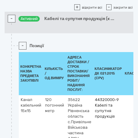
+
-
відкрити всі
закрити всі
-
Кабелі та супутня продукція (к
...
Активний
-
Позиції
АДРЕСА
ДОСТАВКИ /
КОНКРЕТНА
СТРОК
КІЛЬКІСТЬ
КЛАСИФІКАТОР
НАЗВА
ПОСТАВКИ/
/
ДК 021:2015
КЛАСИ
ПРЕДМЕТА
ВИКОНАННЯ
ОД.ВИМІРУ
(CPV)
ЗАКУПІВЛІ
РОБІТ/
НАДАННЯ
ПОСЛУГ:
Канал
120
35622
44320000-9
кабельний
погонний
Україна
Кабелі та
15x15
метр
Рівненська
супутня
область
продукція
с.Привільне
Військова
частина