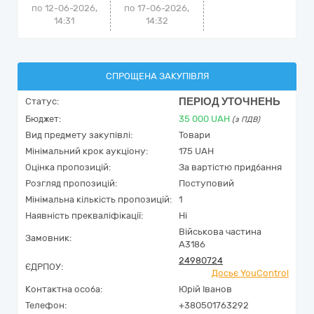
по 12-06-2026,
по 17-06-2026,
14:31
14:32
СПРОЩЕНА ЗАКУПІВЛЯ
ПЕРІОД УТОЧНЕНЬ
Статус:
Бюджет:
35 000
UAH
(з ПДВ)
Вид предмету закупівлі:
Товари
Мінімальний крок аукціону:
175 UAH
Оцінка пропозицій:
За вартістю придбання
Розгляд пропозицій:
Поступовий
Мінімальна кількість пропозицій:
1
Наявність прекваліфікації:
Ні
Військова частина
Замовник:
А3186
24980724
ЄДРПОУ:
Досьє YouControl
Контактна особа:
Юрій Іванов
Телефон:
+380501763292