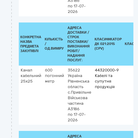
А3186
по 17-07-
2026
АДРЕСА
ДОСТАВКИ /
КОНКРЕТНА
СТРОК
КІЛЬКІСТЬ
КЛАСИФІКАТОР
НАЗВА
ПОСТАВКИ/
/
ДК 021:2015
КЛАСИ
ПРЕДМЕТА
ВИКОНАННЯ
ОД.ВИМІРУ
(CPV)
ЗАКУПІВЛІ
РОБІТ/
НАДАННЯ
ПОСЛУГ:
Канал
600
35622
44320000-9
кабельний
погонний
Україна
Кабелі та
25x25
метр
Рівненська
супутня
область
продукція
с.Привільне
Військова
частина
А3186
по 17-07-
2026
АДРЕСА