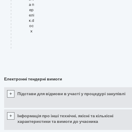
а п
ер
елі
к.d
oc
x
Електронні тендерні вимоги
+
Підстави для відмови в участі у процедурі закупівлі
+
Інформація про інші технічні, якісні та кількісні
характеристики та вимоги до учасника