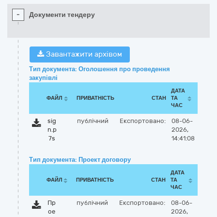
-
Документи тендеру
Завантажити архівом
Тип документа: Оголошення про проведення
закупівлі
ДАТА
ФАЙЛ
ПРИВАТНІСТЬ
СТАН
ТА
ЧАС
sig
публічний
Експортовано:
08-06-
n.p
2026,
7s
14:41:08
Тип документа: Проект договору
ДАТА
ФАЙЛ
ПРИВАТНІСТЬ
СТАН
ТА
ЧАС
Пр
публічний
Експортовано:
08-06-
ое
2026,