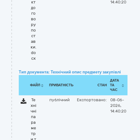
кт
14:40:20
до
го
во
ру
по
ст
ав
ки.
do
cx
Тип документа: Технічний опис предмету закупівлі
ДАТА
ФАЙЛ
ПРИВАТНІСТЬ
СТАН
ТА
ЧАС
Те
публічний
Експортовано:
08-06-
хні
2026,
чні
14:40:20
па
ра
ме
тр
и т