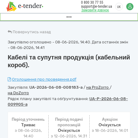
0 800 30 77 55
support@e-tender.ua
UK
Замовити дзвінок
Повернутись назад
Закупівлю оголошено - 08-06-2026, 14:40. Дата останніх змін
- 08-06-2026, 14:41
Кабелі та супутня продукція (кабельний
короб).
Оголошення про проведення.pdf
Закупівля:
UA-2026-06-08-008183-a
/
на ProZorro
/
на DoZorro
Рядок плану закупівлі та обґрунтування:
UA-P-2026-06-08-
009905-a
Період уточнень
Період подачі
Аукціон
Триває
пропозицій
Очікується
з 08-06-2026,
Очікується
з
18-06-2026, 14:01
14:40
з 12-06-2026, 14:31