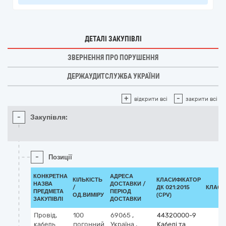
ДЕТАЛІ ЗАКУПІВЛІ
ЗВЕРНЕННЯ ПРО ПОРУШЕННЯ
ДЕРЖАУДИТСЛУЖБА УКРАЇНИ
+
-
відкрити всі
закрити всі
-
Закупівля:
-
Позиції
КОНКРЕТНА
АДРЕСА
КІЛЬКІСТЬ
КЛАСИФІКАТОР
НАЗВА
ДОСТАВКИ /
/
ДК 021:2015
КЛАСИ
ПРЕДМЕТА
ПЕРІОД
ОД.ВИМІРУ
(CPV)
ЗАКУПІВЛІ
ДОСТАВКИ
Провід,
100
69065
,
44320000-9
кабель
погонний
Україна
,
Кабелі та