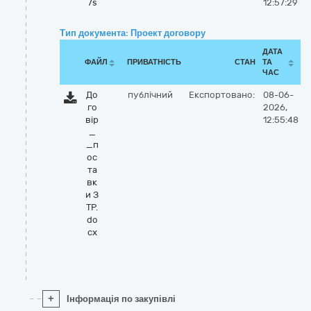
7s
12:57:29
Тип документа: Проект договору
ДАТА
ФАЙЛ
ПРИВАТНІСТЬ
СТАН
ТА
ЧАС
До
публічний
Експортовано:
08-06-
го
2026,
вір
12:55:48
_
_п
ос
та
вк
и З
ТР.
do
cx
+
Інформація по закупівлі