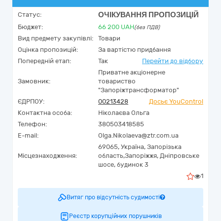
ОЧІКУВАННЯ ПРОПОЗИЦІЙ
Статус:
Бюджет:
66 200
UAH
(без ПДВ)
Вид предмету закупівлі:
Товари
Оцінка пропозицій:
За вартістю придбання
Попередній етап:
Так
Перейти до відбору
Приватне акціонерне
Замовник:
товариство
"Запоріжтрансформатор"
ЄДРПОУ:
00213428
Досьє YouControl
Контактна особа:
Ніколаєва Ольга
Телефон:
380503418585
E-mail:
Olga.Nikolaeva@ztr.com.ua
69065,
Україна
,
Запорізька
Місцезнаходження:
область,
Запоріжжя,
Дніпровське
шосе, будинок 3
1
Витяг про відсутність судимості
Реєстр корупційних порушників