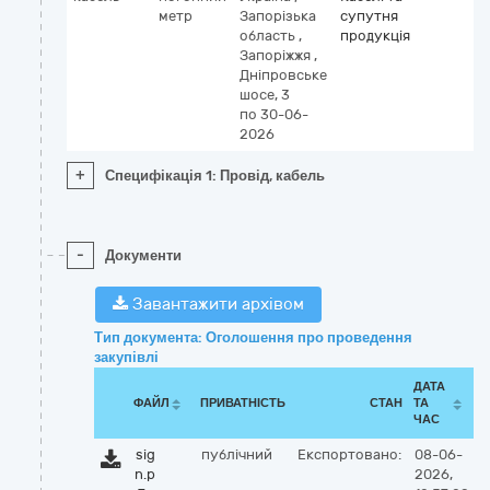
метр
Запорізька
супутня
область
,
продукція
Запоріжжя
,
Дніпровське
шосе, 3
по 30-06-
2026
+
Специфікація 1: Провід, кабель
-
Документи
Завантажити архівом
Тип документа: Оголошення про проведення
закупівлі
ДАТА
ФАЙЛ
ПРИВАТНІСТЬ
СТАН
ТА
ЧАС
sig
публічний
Експортовано:
08-06-
n.p
2026,