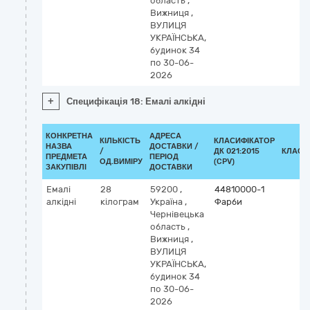
область
,
Вижниця
,
ВУЛИЦЯ
УКРАЇНСЬКА,
будинок 34
по 30-06-
2026
+
Специфікація 18: Емалі алкідні
КОНКРЕТНА
АДРЕСА
КІЛЬКІСТЬ
КЛАСИФІКАТОР
НАЗВА
ДОСТАВКИ /
/
ДК 021:2015
КЛАСИ
ПРЕДМЕТА
ПЕРІОД
ОД.ВИМІРУ
(CPV)
ЗАКУПІВЛІ
ДОСТАВКИ
Емалі
28
59200
,
44810000-1
алкідні
кілограм
Україна
,
Фарби
Чернівецька
область
,
Вижниця
,
ВУЛИЦЯ
УКРАЇНСЬКА,
будинок 34
по 30-06-
2026