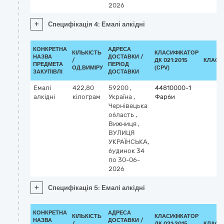
2026
+
Специфікація 4: Емалі алкідні
КОНКРЕТНА
АДРЕСА
КІЛЬКІСТЬ
КЛАСИФІКАТОР
НАЗВА
ДОСТАВКИ /
/
ДК 021:2015
КЛАСИ
ПРЕДМЕТА
ПЕРІОД
ОД.ВИМІРУ
(CPV)
ЗАКУПІВЛІ
ДОСТАВКИ
Емалі
422,80
59200
,
44810000-1
алкідні
кілограм
Україна
,
Фарби
Чернівецька
область
,
Вижниця
,
ВУЛИЦЯ
УКРАЇНСЬКА,
будинок 34
по 30-06-
2026
+
Специфікація 5: Емалі алкідні
КОНКРЕТНА
АДРЕСА
КІЛЬКІСТЬ
КЛАСИФІКАТОР
НАЗВА
ДОСТАВКИ /
/
ДК 021:2015
КЛАСИ