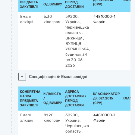
ПРЕДМЕТА
ПЕРІОД
ОД.ВИМІРУ
(CPV)
ЗАКУПІВЛІ
ДОСТАВКИ
Емалі
6,30
59200
,
44810000-1
алкідні
кілограм
Україна
,
Фарби
Чернівецька
область
,
Вижниця
,
ВУЛИЦЯ
УКРАЇНСЬКА,
будинок 34
по 30-06-
2026
+
Специфікація 6: Емалі алкідні
КОНКРЕТНА
АДРЕСА
КІЛЬКІСТЬ
КЛАСИФІКАТОР
НАЗВА
ДОСТАВКИ /
/
ДК 021:2015
КЛАСИ
ПРЕДМЕТА
ПЕРІОД
ОД.ВИМІРУ
(CPV)
ЗАКУПІВЛІ
ДОСТАВКИ
Емалі
81,20
59200
,
44810000-1
алкідні
кілограм
Україна
,
Фарби
Чернівецька
область
,