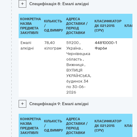
+
Специфікація 8: Емалі алкідні
КОНКРЕТНА
АДРЕСА
КІЛЬКІСТЬ
КЛАСИФІКАТОР
НАЗВА
ДОСТАВКИ /
/
ДК 021:2015
КЛАСИ
ПРЕДМЕТА
ПЕРІОД
ОД.ВИМІРУ
(CPV)
ЗАКУПІВЛІ
ДОСТАВКИ
Емалі
78,40
59200
,
44810000-1
алкідні
кілограм
Україна
,
Фарби
Чернівецька
область
,
Вижниця
,
ВУЛИЦЯ
УКРАЇНСЬКА,
будинок 34
по 30-06-
2026
+
Специфікація 9: Емалі алкідні
КОНКРЕТНА
АДРЕСА
КІЛЬКІСТЬ
КЛАСИФІКАТОР
НАЗВА
ДОСТАВКИ /
/
ДК 021:2015
КЛАСИ
ПРЕДМЕТА
ПЕРІОД
ОД.ВИМІРУ
(CPV)
ЗАКУПІВЛІ
ДОСТАВКИ