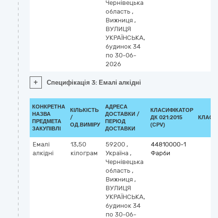
Чернівецька
область
,
Вижниця
,
ВУЛИЦЯ
УКРАЇНСЬКА,
будинок 34
по 30-06-
2026
+
Специфікація 3: Емалі алкідні
КОНКРЕТНА
АДРЕСА
КІЛЬКІСТЬ
КЛАСИФІКАТОР
НАЗВА
ДОСТАВКИ /
/
ДК 021:2015
КЛАСИ
ПРЕДМЕТА
ПЕРІОД
ОД.ВИМІРУ
(CPV)
ЗАКУПІВЛІ
ДОСТАВКИ
Емалі
13,50
59200
,
44810000-1
алкідні
кілограм
Україна
,
Фарби
Чернівецька
область
,
Вижниця
,
ВУЛИЦЯ
УКРАЇНСЬКА,
будинок 34
по 30-06-