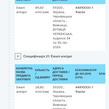
Емалі
89,60
59200
,
44810000-1
алкідні
кілограм
Україна
,
Фарби
Чернівецька
область
,
Вижниця
,
ВУЛИЦЯ
УКРАЇНСЬКА,
будинок 34
по 30-06-
2026
+
Специфікація 21: Емалі алкідні
КОНКРЕТНА
АДРЕСА
КІЛЬКІСТЬ
КЛАСИФІКАТОР
НАЗВА
ДОСТАВКИ /
/
ДК 021:2015
КЛАСИ
ПРЕДМЕТА
ПЕРІОД
ОД.ВИМІРУ
(CPV)
ЗАКУПІВЛІ
ДОСТАВКИ
Емалі
28,80
59200
,
44810000-1
алкідні
кілограм
Україна
,
Фарби
Чернівецька
область
,
Вижниця
,