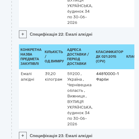
ВУЛИЦЯ
УКРАЇНСЬКА,
будинок 34
по 30-06-
2026
+
Специфікація 22: Емалі алкідні
КОНКРЕТНА
АДРЕСА
КІЛЬКІСТЬ
КЛАСИФІКАТОР
НАЗВА
ДОСТАВКИ /
/
ДК 021:2015
КЛАСИ
ПРЕДМЕТА
ПЕРІОД
ОД.ВИМІРУ
(CPV)
ЗАКУПІВЛІ
ДОСТАВКИ
Емалі
39,20
59200
,
44810000-1
алкідні
кілограм
Україна
,
Фарби
Чернівецька
область
,
Вижниця
,
ВУЛИЦЯ
УКРАЇНСЬКА,
будинок 34
по 30-06-
2026
+
Специфікація 23: Емалі алкідні