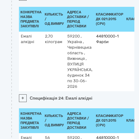
КОНКРЕТНА
АДРЕСА
КІЛЬКІСТЬ
КЛАСИФІКАТОР
НАЗВА
ДОСТАВКИ /
/
ДК 021:2015
КЛАСИ
ПРЕДМЕТА
ПЕРІОД
ОД.ВИМІРУ
(CPV)
ЗАКУПІВЛІ
ДОСТАВКИ
Емалі
2,70
59200
,
44810000-1
алкідні
кілограм
Україна
,
Фарби
Чернівецька
область
,
Вижниця
,
ВУЛИЦЯ
УКРАЇНСЬКА,
будинок 34
по 30-06-
2026
+
Специфікація 24: Емалі алкідні
КОНКРЕТНА
АДРЕСА
КІЛЬКІСТЬ
КЛАСИФІКАТОР
НАЗВА
ДОСТАВКИ /
/
ДК 021:2015
КЛАСИ
ПРЕДМЕТА
ПЕРІОД
ОД.ВИМІРУ
(CPV)
ЗАКУПІВЛІ
ДОСТАВКИ
Емалі
56
59200
,
44810000-1