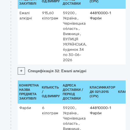
ОД.ВИМІРУ
(CPV)
ЗАКУПІВЛІ
ДОСТАВКИ
Емалі
915,60
59200
,
44810000-1
алкідні
кілограм
Україна
,
Фарби
Чернівецька
область
,
Вижниця
,
ВУЛИЦЯ
УКРАЇНСЬКА,
будинок 34
по 30-06-
2026
+
Специфікація 32: Емалі алкідні
КОНКРЕТНА
АДРЕСА
КІЛЬКІСТЬ
КЛАСИФІКАТОР
НАЗВА
ДОСТАВКИ /
/
ДК 021:2015
КЛАСИ
ПРЕДМЕТА
ПЕРІОД
ОД.ВИМІРУ
(CPV)
ЗАКУПІВЛІ
ДОСТАВКИ
Фарби
6
59200
,
44810000-1
кілограм
Україна
,
Фарби
Чернівецька
область
,
Вижниця
,