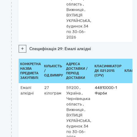
область
,
Вижниця
,
ВУЛИЦЯ
УКРАЇНСЬКА,
будинок 34
по 30-06-
2026
+
Специфікація 29: Емалі алкідні
КОНКРЕТНА
АДРЕСА
КІЛЬКІСТЬ
КЛАСИФІКАТОР
НАЗВА
ДОСТАВКИ /
/
ДК 021:2015
КЛАСИ
ПРЕДМЕТА
ПЕРІОД
ОД.ВИМІРУ
(CPV)
ЗАКУПІВЛІ
ДОСТАВКИ
Емалі
27
59200
,
44810000-1
алкідні
кілограм
Україна
,
Фарби
Чернівецька
область
,
Вижниця
,
ВУЛИЦЯ
УКРАЇНСЬКА,
будинок 34
по 30-06-