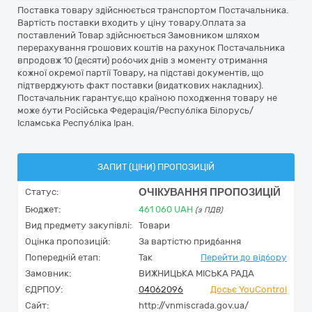
Поставка товару здійснюється транспортом Постачальника.
Вартість поставки входить у ціну товару.Оплата за
поставлений Товар здійснюється Замовником шляхом
перерахування грошових коштів на рахунок Постачальника
впродовж 10 (десяти) робочих днів з моменту отримання
кожної окремої партії Товару, на підставі документів, що
підтверджують факт поставки (видаткових накладних).
Постачальник гарантує,що країною походження товару не
може бути Російська Федерація/Республіка Білорусь/
Ісламська Республіка Іран.
ЗАПИТ (ЦІНИ) ПРОПОЗИЦІЙ
ОЧІКУВАННЯ ПРОПОЗИЦІЙ
Статус:
Бюджет:
461 060
UAH
(з ПДВ)
Вид предмету закупівлі:
Товари
Оцінка пропозицій:
За вартістю придбання
Попередній етап:
Так
Перейти до відбору
Замовник:
ВИЖНИЦЬКА МІСЬКА РАДА
ЄДРПОУ:
04062096
Досьє YouControl
Сайт:
http://vnmiscrada.gov.ua/