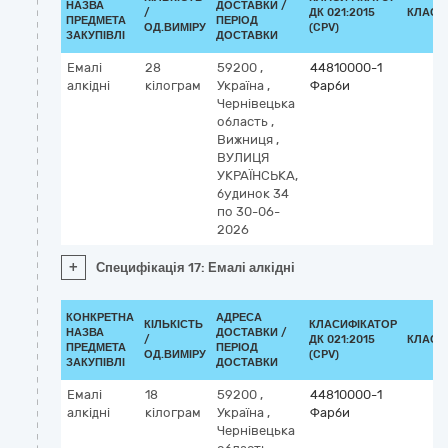
НАЗВА
ДОСТАВКИ /
/
ДК 021:2015
КЛАСИ
ПРЕДМЕТА
ПЕРІОД
ОД.ВИМІРУ
(CPV)
ЗАКУПІВЛІ
ДОСТАВКИ
Емалі
28
59200
,
44810000-1
алкідні
кілограм
Україна
,
Фарби
Чернівецька
область
,
Вижниця
,
ВУЛИЦЯ
УКРАЇНСЬКА,
будинок 34
по 30-06-
2026
+
Специфікація 17: Емалі алкідні
КОНКРЕТНА
АДРЕСА
КІЛЬКІСТЬ
КЛАСИФІКАТОР
НАЗВА
ДОСТАВКИ /
/
ДК 021:2015
КЛАСИ
ПРЕДМЕТА
ПЕРІОД
ОД.ВИМІРУ
(CPV)
ЗАКУПІВЛІ
ДОСТАВКИ
Емалі
18
59200
,
44810000-1
алкідні
кілограм
Україна
,
Фарби
Чернівецька