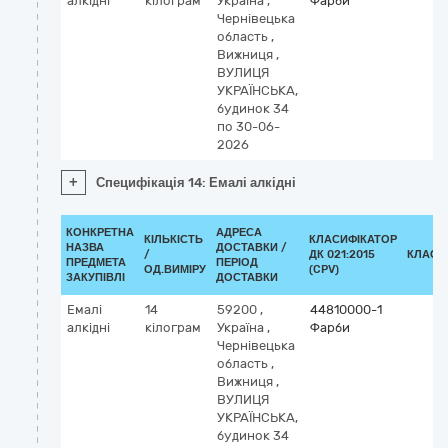
алкідні
кілограм
Україна
,
Фарби
Чернівецька
область
,
Вижниця
,
ВУЛИЦЯ
УКРАЇНСЬКА,
будинок 34
по 30-06-
2026
+
Специфікація 14: Емалі алкідні
КОНКРЕТНА
АДРЕСА
КІЛЬКІСТЬ
КЛАСИФІКАТОР
НАЗВА
ДОСТАВКИ /
/
ДК 021:2015
КЛАСИ
ПРЕДМЕТА
ПЕРІОД
ОД.ВИМІРУ
(CPV)
ЗАКУПІВЛІ
ДОСТАВКИ
Емалі
14
59200
,
44810000-1
алкідні
кілограм
Україна
,
Фарби
Чернівецька
область
,
Вижниця
,
ВУЛИЦЯ
УКРАЇНСЬКА,
будинок 34