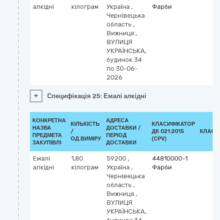
алкідні
кілограм
Україна
,
Фарби
Чернівецька
область
,
Вижниця
,
ВУЛИЦЯ
УКРАЇНСЬКА,
будинок 34
по 30-06-
2026
+
Специфікація 25: Емалі алкідні
КОНКРЕТНА
АДРЕСА
КІЛЬКІСТЬ
КЛАСИФІКАТОР
НАЗВА
ДОСТАВКИ /
/
ДК 021:2015
КЛАСИ
ПРЕДМЕТА
ПЕРІОД
ОД.ВИМІРУ
(CPV)
ЗАКУПІВЛІ
ДОСТАВКИ
Емалі
1,80
59200
,
44810000-1
алкідні
кілограм
Україна
,
Фарби
Чернівецька
область
,
Вижниця
,
ВУЛИЦЯ
УКРАЇНСЬКА,