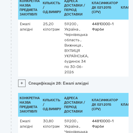
КОНКРЕТНА
АДРЕСА
КІЛЬКІСТЬ
КЛАСИФІКАТОР
НАЗВА
ДОСТАВКИ /
/
ДК 021:2015
КЛАСИ
ПРЕДМЕТА
ПЕРІОД
ОД.ВИМІРУ
(CPV)
ЗАКУПІВЛІ
ДОСТАВКИ
Емалі
25,20
59200
,
44810000-1
алкідні
кілограм
Україна
,
Фарби
Чернівецька
область
,
Вижниця
,
ВУЛИЦЯ
УКРАЇНСЬКА,
будинок 34
по 30-06-
2026
+
Специфікація 28: Емалі алкідні
КОНКРЕТНА
АДРЕСА
КІЛЬКІСТЬ
КЛАСИФІКАТОР
НАЗВА
ДОСТАВКИ /
/
ДК 021:2015
КЛАСИ
ПРЕДМЕТА
ПЕРІОД
ОД.ВИМІРУ
(CPV)
ЗАКУПІВЛІ
ДОСТАВКИ
Емалі
30,80
59200
,
44810000-1
алкідні
кілограм
Україна
,
Фарби
Чернівецька