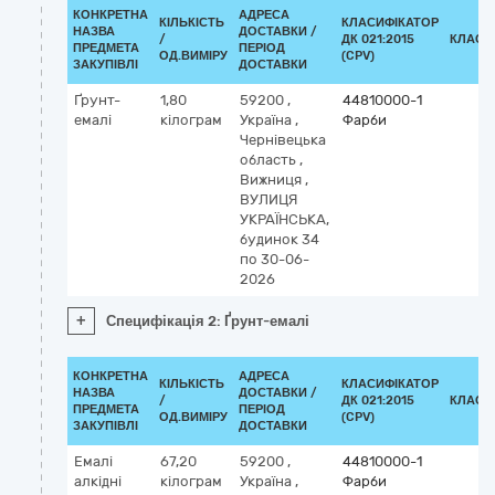
КОНКРЕТНА
АДРЕСА
КІЛЬКІСТЬ
КЛАСИФІКАТОР
НАЗВА
ДОСТАВКИ /
/
ДК 021:2015
КЛАСИ
ПРЕДМЕТА
ПЕРІОД
ОД.ВИМІРУ
(CPV)
ЗАКУПІВЛІ
ДОСТАВКИ
Ґрунт-
1,80
59200
,
44810000-1
емалі
кілограм
Україна
,
Фарби
Чернівецька
область
,
Вижниця
,
ВУЛИЦЯ
УКРАЇНСЬКА,
будинок 34
по 30-06-
2026
+
Специфікація 2: Ґрунт-емалі
КОНКРЕТНА
АДРЕСА
КІЛЬКІСТЬ
КЛАСИФІКАТОР
НАЗВА
ДОСТАВКИ /
/
ДК 021:2015
КЛАСИ
ПРЕДМЕТА
ПЕРІОД
ОД.ВИМІРУ
(CPV)
ЗАКУПІВЛІ
ДОСТАВКИ
Емалі
67,20
59200
,
44810000-1
алкідні
кілограм
Україна
,
Фарби