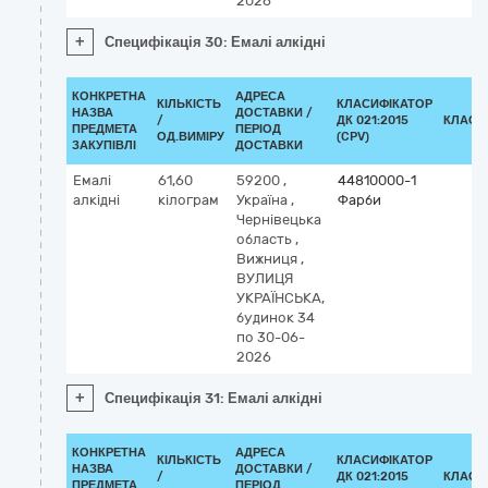
2026
+
Специфікація 30: Емалі алкідні
КОНКРЕТНА
АДРЕСА
КІЛЬКІСТЬ
КЛАСИФІКАТОР
НАЗВА
ДОСТАВКИ /
/
ДК 021:2015
КЛАСИ
ПРЕДМЕТА
ПЕРІОД
ОД.ВИМІРУ
(CPV)
ЗАКУПІВЛІ
ДОСТАВКИ
Емалі
61,60
59200
,
44810000-1
алкідні
кілограм
Україна
,
Фарби
Чернівецька
область
,
Вижниця
,
ВУЛИЦЯ
УКРАЇНСЬКА,
будинок 34
по 30-06-
2026
+
Специфікація 31: Емалі алкідні
КОНКРЕТНА
АДРЕСА
КІЛЬКІСТЬ
КЛАСИФІКАТОР
НАЗВА
ДОСТАВКИ /
/
ДК 021:2015
КЛАСИ
ПРЕДМЕТА
ПЕРІОД