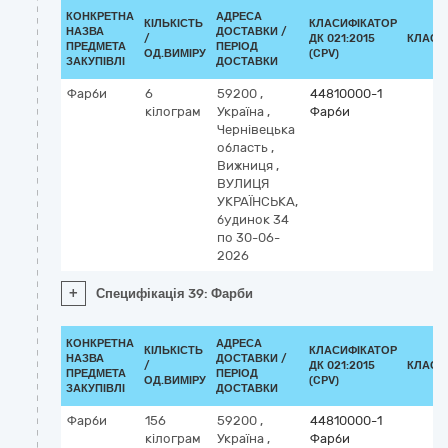
КОНКРЕТНА
АДРЕСА
КІЛЬКІСТЬ
КЛАСИФІКАТОР
НАЗВА
ДОСТАВКИ /
/
ДК 021:2015
КЛАСИ
ПРЕДМЕТА
ПЕРІОД
ОД.ВИМІРУ
(CPV)
ЗАКУПІВЛІ
ДОСТАВКИ
Фарби
6
59200
,
44810000-1
кілограм
Україна
,
Фарби
Чернівецька
область
,
Вижниця
,
ВУЛИЦЯ
УКРАЇНСЬКА,
будинок 34
по 30-06-
2026
+
Специфікація 39: Фарби
КОНКРЕТНА
АДРЕСА
КІЛЬКІСТЬ
КЛАСИФІКАТОР
НАЗВА
ДОСТАВКИ /
/
ДК 021:2015
КЛАСИ
ПРЕДМЕТА
ПЕРІОД
ОД.ВИМІРУ
(CPV)
ЗАКУПІВЛІ
ДОСТАВКИ
Фарби
156
59200
,
44810000-1
кілограм
Україна
,
Фарби