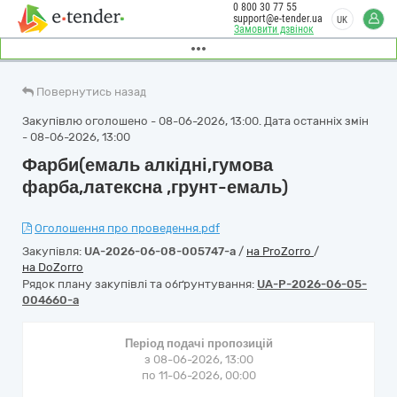
0 800 30 77 55
support@e-tender.ua
UK
Замовити дзвінок
Повернутись назад
Закупівлю оголошено - 08-06-2026, 13:00. Дата останніх змін
- 08-06-2026, 13:00
Фарби(емаль алкідні,гумова
фарба,латексна ,грунт-емаль)
Оголошення про проведення.pdf
Закупівля:
UA-2026-06-08-005747-a
/
на ProZorro
/
на DoZorro
Рядок плану закупівлі та обґрунтування:
UA-P-2026-06-05-
004660-a
Період подачі пропозицій
з 08-06-2026, 13:00
по 11-06-2026, 00:00