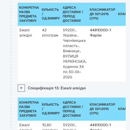
КОНКРЕТНА
АДРЕСА
КІЛЬКІСТЬ
КЛАСИФІКАТОР
НАЗВА
ДОСТАВКИ /
/
ДК 021:2015
КЛАСИ
ПРЕДМЕТА
ПЕРІОД
ОД.ВИМІРУ
(CPV)
ЗАКУПІВЛІ
ДОСТАВКИ
Емалі
42
59200
,
44810000-1
алкідні
кілограм
Україна
,
Фарби
Чернівецька
область
,
Вижниця
,
ВУЛИЦЯ
УКРАЇНСЬКА,
будинок 34
по 30-06-
2026
+
Специфікація 13: Емалі алкідні
КОНКРЕТНА
АДРЕСА
КІЛЬКІСТЬ
КЛАСИФІКАТОР
НАЗВА
ДОСТАВКИ /
/
ДК 021:2015
КЛАСИ
ПРЕДМЕТА
ПЕРІОД
ОД.ВИМІРУ
(CPV)
ЗАКУПІВЛІ
ДОСТАВКИ
Емалі
10,80
59200
,
44810000-1