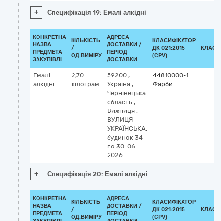
+
Специфікація 19: Емалі алкідні
КОНКРЕТНА
АДРЕСА
КІЛЬКІСТЬ
КЛАСИФІКАТОР
НАЗВА
ДОСТАВКИ /
/
ДК 021:2015
КЛАСИ
ПРЕДМЕТА
ПЕРІОД
ОД.ВИМІРУ
(CPV)
ЗАКУПІВЛІ
ДОСТАВКИ
Емалі
2,70
59200
,
44810000-1
алкідні
кілограм
Україна
,
Фарби
Чернівецька
область
,
Вижниця
,
ВУЛИЦЯ
УКРАЇНСЬКА,
будинок 34
по 30-06-
2026
+
Специфікація 20: Емалі алкідні
КОНКРЕТНА
АДРЕСА
КІЛЬКІСТЬ
КЛАСИФІКАТОР
НАЗВА
ДОСТАВКИ /
/
ДК 021:2015
КЛАСИ
ПРЕДМЕТА
ПЕРІОД
ОД.ВИМІРУ
(CPV)
ЗАКУПІВЛІ
ДОСТАВКИ