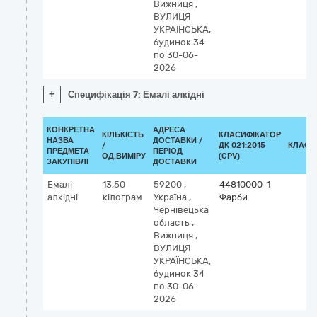
Вижниця
,
ВУЛИЦЯ
УКРАЇНСЬКА,
будинок 34
по 30-06-
2026
+
Специфікація 7: Емалі алкідні
КОНКРЕТНА
АДРЕСА
КІЛЬКІСТЬ
КЛАСИФІКАТОР
НАЗВА
ДОСТАВКИ /
/
ДК 021:2015
КЛАСИ
ПРЕДМЕТА
ПЕРІОД
ОД.ВИМІРУ
(CPV)
ЗАКУПІВЛІ
ДОСТАВКИ
Емалі
13,50
59200
,
44810000-1
алкідні
кілограм
Україна
,
Фарби
Чернівецька
область
,
Вижниця
,
ВУЛИЦЯ
УКРАЇНСЬКА,
будинок 34
по 30-06-
2026