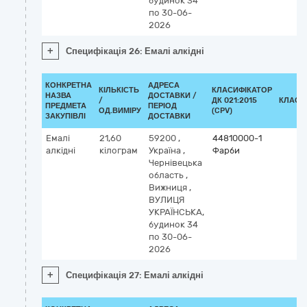
будинок 34
по 30-06-
2026
+
Специфікація 26: Емалі алкідні
КОНКРЕТНА
АДРЕСА
КІЛЬКІСТЬ
КЛАСИФІКАТОР
НАЗВА
ДОСТАВКИ /
/
ДК 021:2015
КЛАСИ
ПРЕДМЕТА
ПЕРІОД
ОД.ВИМІРУ
(CPV)
ЗАКУПІВЛІ
ДОСТАВКИ
Емалі
21,60
59200
,
44810000-1
алкідні
кілограм
Україна
,
Фарби
Чернівецька
область
,
Вижниця
,
ВУЛИЦЯ
УКРАЇНСЬКА,
будинок 34
по 30-06-
2026
+
Специфікація 27: Емалі алкідні