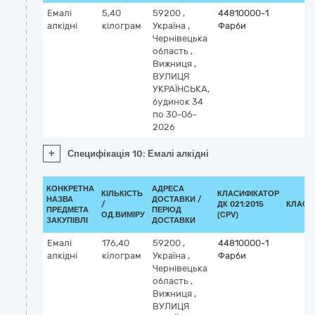
Емалі
5,40
59200
,
44810000-1
алкідні
кілограм
Україна
,
Фарби
Чернівецька
область
,
Вижниця
,
ВУЛИЦЯ
УКРАЇНСЬКА,
будинок 34
по 30-06-
2026
+
Специфікація 10: Емалі алкідні
КОНКРЕТНА
АДРЕСА
КІЛЬКІСТЬ
КЛАСИФІКАТОР
НАЗВА
ДОСТАВКИ /
/
ДК 021:2015
КЛАСИ
ПРЕДМЕТА
ПЕРІОД
ОД.ВИМІРУ
(CPV)
ЗАКУПІВЛІ
ДОСТАВКИ
Емалі
176,40
59200
,
44810000-1
алкідні
кілограм
Україна
,
Фарби
Чернівецька
область
,
Вижниця
,
ВУЛИЦЯ