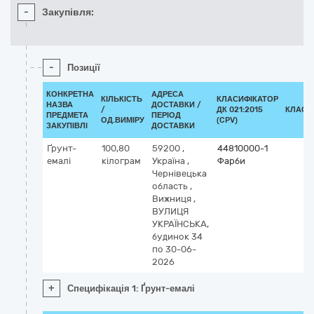
-
Закупівля:
-
Позиції
КОНКРЕТНА
АДРЕСА
КІЛЬКІСТЬ
КЛАСИФІКАТОР
НАЗВА
ДОСТАВКИ /
/
ДК 021:2015
КЛАСИ
ПРЕДМЕТА
ПЕРІОД
ОД.ВИМІРУ
(CPV)
ЗАКУПІВЛІ
ДОСТАВКИ
Ґрунт-
100,80
59200
,
44810000-1
емалі
кілограм
Україна
,
Фарби
Чернівецька
область
,
Вижниця
,
ВУЛИЦЯ
УКРАЇНСЬКА,
будинок 34
по 30-06-
2026
+
Специфікація 1: Ґрунт-емалі