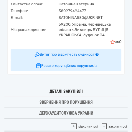
Контактна особа:
Сатоніна Катерина
Телефон:
380979494477
E-mail:
SATONINA580@UKR.NET
59200,
Україна
,
Чернівецька
Місцезнаходження:
область,
Вижниця,
ВУЛИЦЯ
УКРАЇНСЬКА, будинок 34
0
Витяг про відсутність судимості
Реєстр корупційних порушників
ДЕТАЛІ ЗАКУПІВЛІ
ЗВЕРНЕННЯ ПРО ПОРУШЕННЯ
ДЕРЖАУДИТСЛУЖБА УКРАЇНИ
+
-
відкрити всі
закрити всі