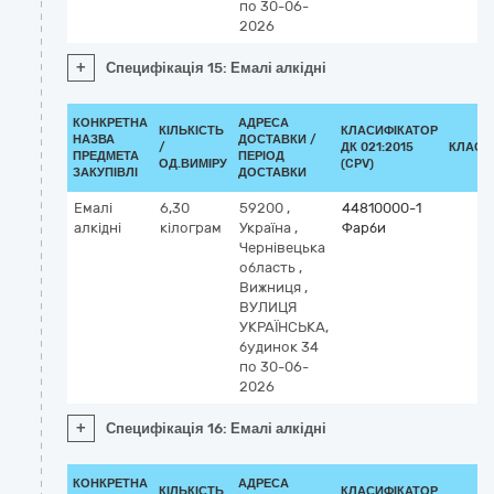
по 30-06-
2026
+
Специфікація 15: Емалі алкідні
КОНКРЕТНА
АДРЕСА
КІЛЬКІСТЬ
КЛАСИФІКАТОР
НАЗВА
ДОСТАВКИ /
/
ДК 021:2015
КЛАСИ
ПРЕДМЕТА
ПЕРІОД
ОД.ВИМІРУ
(CPV)
ЗАКУПІВЛІ
ДОСТАВКИ
Емалі
6,30
59200
,
44810000-1
алкідні
кілограм
Україна
,
Фарби
Чернівецька
область
,
Вижниця
,
ВУЛИЦЯ
УКРАЇНСЬКА,
будинок 34
по 30-06-
2026
+
Специфікація 16: Емалі алкідні
КОНКРЕТНА
АДРЕСА
КІЛЬКІСТЬ
КЛАСИФІКАТОР