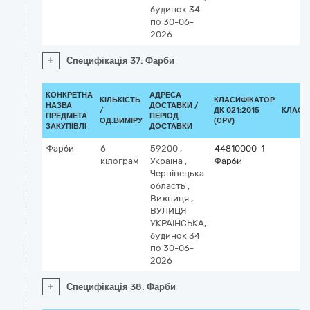
будинок 34
по 30-06-
2026
+
Специфікація 37: Фарби
КОНКРЕТНА
АДРЕСА
КІЛЬКІСТЬ
КЛАСИФІКАТОР
НАЗВА
ДОСТАВКИ /
/
ДК 021:2015
КЛАСИ
ПРЕДМЕТА
ПЕРІОД
ОД.ВИМІРУ
(CPV)
ЗАКУПІВЛІ
ДОСТАВКИ
Фарби
6
59200
,
44810000-1
кілограм
Україна
,
Фарби
Чернівецька
область
,
Вижниця
,
ВУЛИЦЯ
УКРАЇНСЬКА,
будинок 34
по 30-06-
2026
+
Специфікація 38: Фарби