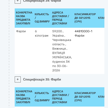
+
Специфікація 34: Фарби
КОНКРЕТНА
АДРЕСА
КІЛЬКІСТЬ
КЛАСИФІКАТОР
НАЗВА
ДОСТАВКИ /
/
ДК 021:2015
КЛАСИ
ПРЕДМЕТА
ПЕРІОД
ОД.ВИМІРУ
(CPV)
ЗАКУПІВЛІ
ДОСТАВКИ
Фарби
6
59200
,
44810000-1
кілограм
Україна
,
Фарби
Чернівецька
область
,
Вижниця
,
ВУЛИЦЯ
УКРАЇНСЬКА,
будинок 34
по 30-06-
2026
+
Специфікація 35: Фарби
КОНКРЕТНА
АДРЕСА
КІЛЬКІСТЬ
КЛАСИФІКАТОР
НАЗВА
ДОСТАВКИ /
/
ДК 021:2015
КЛАСИ
ПРЕДМЕТА
ПЕРІОД
ОД.ВИМІРУ
(CPV)
ЗАКУПІВЛІ
ДОСТАВКИ