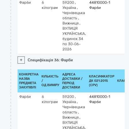
Фарби
6
59200
,
44810000-1
кілограм
Україна
,
Фарби
Чернівецька
область
,
Вижниця
,
ВУЛИЦЯ
УКРАЇНСЬКА,
будинок 34
по 30-06-
2026
+
Специфікація 36: Фарби
КОНКРЕТНА
АДРЕСА
КІЛЬКІСТЬ
КЛАСИФІКАТОР
НАЗВА
ДОСТАВКИ /
/
ДК 021:2015
КЛАСИ
ПРЕДМЕТА
ПЕРІОД
ОД.ВИМІРУ
(CPV)
ЗАКУПІВЛІ
ДОСТАВКИ
Фарби
6
59200
,
44810000-1
кілограм
Україна
,
Фарби
Чернівецька
область
,
Вижниця
,
ВУЛИЦЯ
УКРАЇНСЬКА,