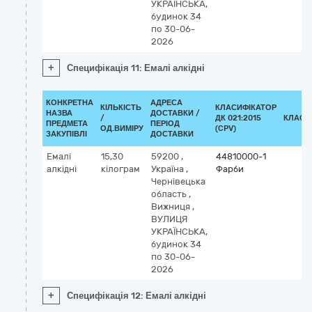
УКРАЇНСЬКА,
будинок 34
по 30-06-
2026
+
Специфікація 11: Емалі алкідні
КОНКРЕТНА
АДРЕСА
КІЛЬКІСТЬ
КЛАСИФІКАТОР
НАЗВА
ДОСТАВКИ /
/
ДК 021:2015
КЛАСИ
ПРЕДМЕТА
ПЕРІОД
ОД.ВИМІРУ
(CPV)
ЗАКУПІВЛІ
ДОСТАВКИ
Емалі
15,30
59200
,
44810000-1
алкідні
кілограм
Україна
,
Фарби
Чернівецька
область
,
Вижниця
,
ВУЛИЦЯ
УКРАЇНСЬКА,
будинок 34
по 30-06-
2026
+
Специфікація 12: Емалі алкідні