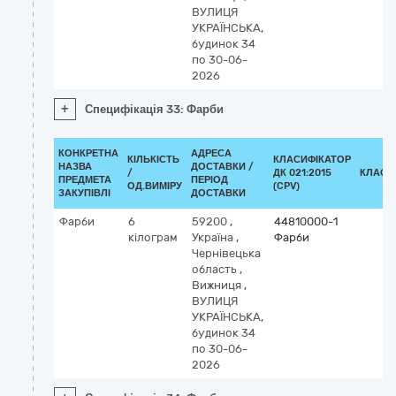
ВУЛИЦЯ
УКРАЇНСЬКА,
будинок 34
по 30-06-
2026
+
Специфікація 33: Фарби
КОНКРЕТНА
АДРЕСА
КІЛЬКІСТЬ
КЛАСИФІКАТОР
НАЗВА
ДОСТАВКИ /
/
ДК 021:2015
КЛАСИ
ПРЕДМЕТА
ПЕРІОД
ОД.ВИМІРУ
(CPV)
ЗАКУПІВЛІ
ДОСТАВКИ
Фарби
6
59200
,
44810000-1
кілограм
Україна
,
Фарби
Чернівецька
область
,
Вижниця
,
ВУЛИЦЯ
УКРАЇНСЬКА,
будинок 34
по 30-06-
2026