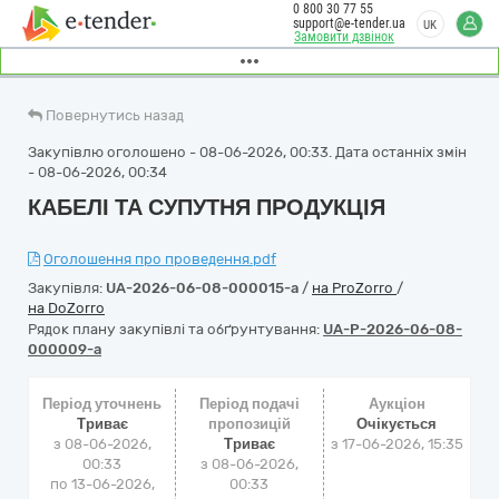
0 800 30 77 55
support@e-tender.ua
UK
Замовити дзвінок
Повернутись назад
Закупівлю оголошено - 08-06-2026, 00:33. Дата останніх змін
- 08-06-2026, 00:34
КАБЕЛІ ТА СУПУТНЯ ПРОДУКЦІЯ
Оголошення про проведення.pdf
Закупівля:
UA-2026-06-08-000015-a
/
на ProZorro
/
на DoZorro
Рядок плану закупівлі та обґрунтування:
UA-P-2026-06-08-
000009-a
Період уточнень
Період подачі
Аукціон
Триває
пропозицій
Очікується
з 08-06-2026,
Триває
з
17-06-2026, 15:35
00:33
з 08-06-2026,
по 13-06-2026,
00:33