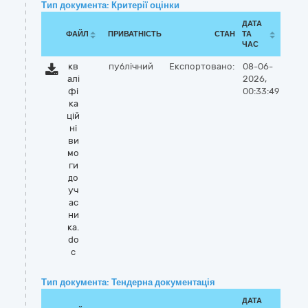
Тип документа: Критерії оцінки
ДАТА
ФАЙЛ
ПРИВАТНІСТЬ
СТАН
ТА
ЧАС
кв
публічний
Експортовано:
08-06-
алі
2026,
фі
00:33:49
ка
цій
ні
ви
мо
ги
до
уч
ас
ни
ка.
do
c
Тип документа: Тендерна документація
ДАТА