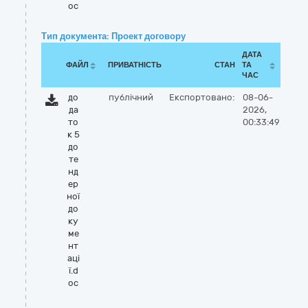
oc
Тип документа: Проект договору
ДАТА
ФАЙЛ
ПРИВАТНІСТЬ
СТАН
ТА
ЧАС
до
публічний
Експортовано:
08-06-
да
2026,
то
00:33:49
к 5
до
те
нд
ер
ної
до
ку
ме
нт
аці
ї.d
oc