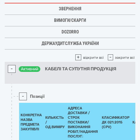
ЗВЕРНЕННЯ
ВИМОГИ/СКАРГИ
DOZORRO
ДЕРЖАУДИТСЛУЖБА УКРАЇНИ
+
-
відкрити всі
закрити всі
-
КАБЕЛІ ТА СУПУТНЯ ПРОДУКЦІЯ
Активний
-
Позиції
АДРЕСА
ДОСТАВКИ /
КОНКРЕТНА
КІЛЬКІСТЬ
СТРОК
КЛАСИФІКАТОР
НАЗВА
/
ПОСТАВКИ/
ДК 021:2015
КЛА
ПРЕДМЕТА
ОД.ВИМІРУ
ВИКОНАННЯ
(CPV)
ЗАКУПІВЛІ
РОБІТ/НАДАННЯ
ПОСЛУГ: