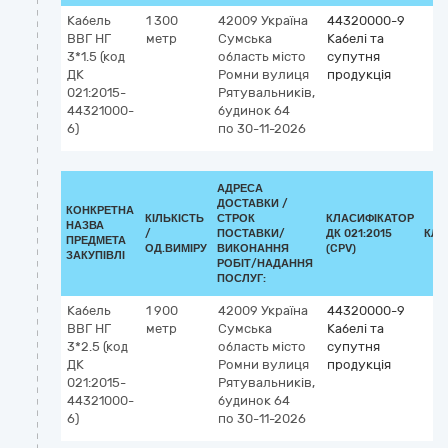
Кабель
1 300
42009
Україна
44320000-9
ВВГ НГ
метр
Сумська
Кабелі та
3*1.5 (код
область
місто
супутня
ДК
Ромни
вулиця
продукція
021:2015-
Рятувальників,
44321000-
будинок 64
6)
по 30-11-2026
АДРЕСА
ДОСТАВКИ /
КОНКРЕТНА
КІЛЬКІСТЬ
СТРОК
КЛАСИФІКАТОР
НАЗВА
/
ПОСТАВКИ/
ДК 021:2015
КЛА
ПРЕДМЕТА
ОД.ВИМІРУ
ВИКОНАННЯ
(CPV)
ЗАКУПІВЛІ
РОБІТ/НАДАННЯ
ПОСЛУГ:
Кабель
1 900
42009
Україна
44320000-9
ВВГ НГ
метр
Сумська
Кабелі та
3*2.5 (код
область
місто
супутня
ДК
Ромни
вулиця
продукція
021:2015-
Рятувальників,
44321000-
будинок 64
6)
по 30-11-2026