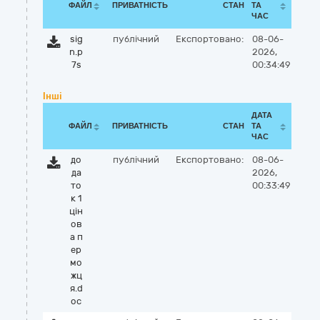
ФАЙЛ
ПРИВАТНІСТЬ
СТАН
ТА
ЧАС
sig
публічний
Експортовано:
08-06-
n.p
2026,
7s
00:34:49
Інші
ДАТА
ФАЙЛ
ПРИВАТНІСТЬ
СТАН
ТА
ЧАС
до
публічний
Експортовано:
08-06-
да
2026,
то
00:33:49
к 1
цін
ов
а п
ер
мо
жц
я.d
oc