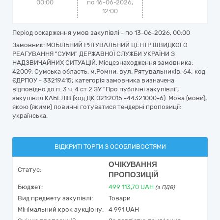
00:00
по 16-06-2026,
12:00
Період оскарження умов закупівлі - по
13-06-2026, 00:00
Замовник: МОБІЛЬНИЙ РЯТУВАЛЬНИЙ ЦЕНТР ШВИДКОГО
РЕАГУВАННЯ "СУМИ" ДЕРЖАВНОЇ СЛУЖБИ УКРАЇНИ З
НАДЗВИЧАЙНИХ СИТУАЦІЙ. Місцезнаходження замовника:
42009, Сумська область, м.Ромни, вул. Рятувальників, 64; код
ЄДРПОУ - 33219415; категорія замовника визначена
відповідно до п. 3 ч. 4 ст 2 ЗУ "Про публічні закупівлі",
закупівля КАБЕЛІВ (код ДК 021:2015 -44321000-6). Мова (мови),
якою (якими) повинні готуватися тендерні пропозиції:
українська.
ВІДКРИТІ ТОРГИ З ОСОБЛИВОСТЯМИ
ОЧІКУВАННЯ
Статус:
ПРОПОЗИЦІЙ
Бюджет:
499 113,70
UAH
(з ПДВ)
Вид предмету закупівлі:
Товари
Мінімальний крок аукціону:
4 991 UAH