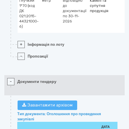
гнучкий
метр
Відповідно
Кабелі та
1*70 (код
до
супутня
ДК
документації
продукція
021:2015-
по 30-11-
44321000-
2026
6)
+
Інформація по лоту
-
Пропозиції
-
Документи тендеру
Завантажити архівом
Тип документа: Оголошення про проведення
закупівлі
ДАТА