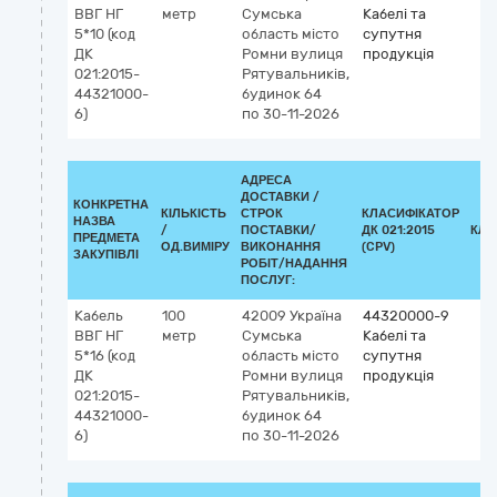
ВВГ НГ
метр
Сумська
Кабелі та
5*10 (код
область
місто
супутня
ДК
Ромни
вулиця
продукція
021:2015-
Рятувальників,
44321000-
будинок 64
6)
по 30-11-2026
АДРЕСА
ДОСТАВКИ /
КОНКРЕТНА
КІЛЬКІСТЬ
СТРОК
КЛАСИФІКАТОР
НАЗВА
/
ПОСТАВКИ/
ДК 021:2015
КЛА
ПРЕДМЕТА
ОД.ВИМІРУ
ВИКОНАННЯ
(CPV)
ЗАКУПІВЛІ
РОБІТ/НАДАННЯ
ПОСЛУГ:
Кабель
100
42009
Україна
44320000-9
ВВГ НГ
метр
Сумська
Кабелі та
5*16 (код
область
місто
супутня
ДК
Ромни
вулиця
продукція
021:2015-
Рятувальників,
44321000-
будинок 64
6)
по 30-11-2026