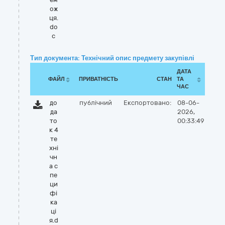
ож
ця.
do
c
Тип документа: Технічний опис предмету закупівлі
ДАТА
ФАЙЛ
ПРИВАТНІСТЬ
СТАН
ТА
ЧАС
до
публічний
Експортовано:
08-06-
да
2026,
то
00:33:49
к 4
те
хні
чн
а с
пе
ци
фі
ка
ці
я.d