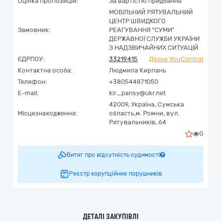
Оцінка пропозицій:
За вартістю придбання
МОБІЛЬНИЙ РЯТУВАЛЬНИЙ
ЦЕНТР ШВИДКОГО
Замовник:
РЕАГУВАННЯ "СУМИ"
ДЕРЖАВНОЇ СЛУЖБИ УКРАЇНИ
З НАДЗВИЧАЙНИХ СИТУАЦІЙ
ЄДРПОУ:
33219415
Досьє YouControl
Контактна особа:
Людмила Кирпань
Телефон:
+380544871050
E-mail:
kir_pansy@ukr.net
42009,
Україна
,
Сумська
Місцезнаходження:
область,
м. Ромни,
вул.
Рятувальників, 64
0
Витяг про відсутність судимості
Реєстр корупційних порушників
ДЕТАЛІ ЗАКУПІВЛІ