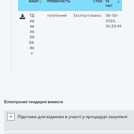
ФАЙЛ
ПРИВАТНІСТЬ
СТАН
ТА
ЧАС
ТД
публічний
Експортовано:
08-06-
ка
2026,
бе
00:33:49
ля
20
26.
do
c
Електронні тендерні вимоги
+
Підстави для відмови в участі у процедурі закупівлі