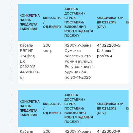
АДРЕСА
ДОСТАВКИ /
КОНКРЕТНА
КІЛЬКІСТЬ
СТРОК
КЛАСИФІКАТОР
НАЗВА
/
ПОСТАВКИ/
ДК 021:2015
КЛА
ПРЕДМЕТА
ОД.ВИМІРУ
ВИКОНАННЯ
(CPV)
ЗАКУПІВЛІ
РОБІТ/НАДАННЯ
ПОСЛУГ:
Кабель
200
42009
Україна
44322200-5
ВВГ НГ
метр
Сумська
Кабельні
3*4 (код
область
місто
роз’єми
ДК
Ромни
вулиця
021:2015-
Рятувальників,
44321000-
будинок 64
6)
по 30-11-2026
АДРЕСА
ДОСТАВКИ /
КОНКРЕТНА
КІЛЬКІСТЬ
СТРОК
КЛАСИФІКАТОР
НАЗВА
/
ПОСТАВКИ/
ДК 021:2015
КЛА
ПРЕДМЕТА
ОД.ВИМІРУ
ВИКОНАННЯ
(CPV)
ЗАКУПІВЛІ
РОБІТ/НАДАННЯ
ПОСЛУГ:
Кабель
200
42009
Україна
44320000-9