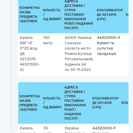
АДРЕСА
ДОСТАВКИ /
КОНКРЕТНА
КІЛЬКІСТЬ
СТРОК
КЛАСИФІКАТОР
НАЗВА
/
ПОСТАВКИ/
ДК 021:2015
КЛА
ПРЕДМЕТА
ОД.ВИМІРУ
ВИКОНАННЯ
(CPV)
ЗАКУПІВЛІ
РОБІТ/НАДАННЯ
ПОСЛУГ:
Кабель
100
42009
Україна
44320000-9
ВВГ НГ
метр
Сумська
Кабелі та
5*25 (код
область
місто
супутня
ДК
Ромни
вулиця
продукція
021:2015-
Рятувальників,
44321000-
будинок 64
6)
по 30-11-2026
АДРЕСА
ДОСТАВКИ /
КОНКРЕТНА
СТРОК
КІЛЬКІСТЬ
КЛАСИФІКАТОР
НАЗВА
ПОСТАВКИ/
/
ДК 021:2015
КЛАСИ
ПРЕДМЕТА
ВИКОНАННЯ
ОД.ВИМІРУ
(CPV)
ЗАКУПІВЛІ
РОБІТ/
НАДАННЯ
ПОСЛУГ:
Кабель
30
Україна
44320000-9