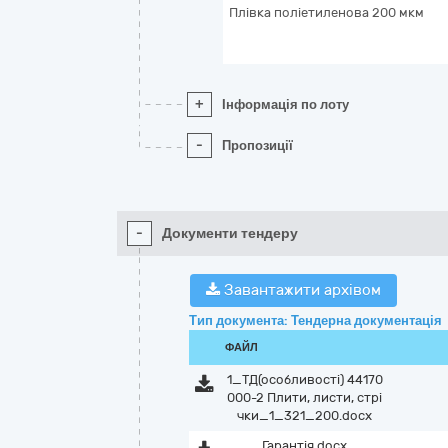
Плівка поліетиленова 200 мкм
+
Інформація по лоту
-
Пропозиції
-
Документи тендеру
Завантажити архівом
Тип документа: Тендерна документація
ФАЙЛ
1_ТД(особливості) 44170
000-2 Плити, листи, стрі
чки_1_321_200.docx
Гарантія.docx