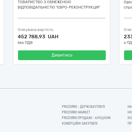
ТОВАРИСТВО З ОБМЕЖЕНОЮ
Одес
ВІДПОВІДАЛЬНІСТЮ "ЄВРО-РЕКОНСТРУКЦІЯ"
спр
Очікувана вартість
Очік
452 788,93 UAH
23
без ПДВ
з П
Дивитись
PROZORRO - ДЕРЖЗАКУПІВЛІ
НА
PROZORRO MARKET
НО
PROZORRO.ПРОДАЖІ - АУКЦІОНИ
КО
КОМЕРЦІЙНІ ЗАКУПІВЛІ
ПР