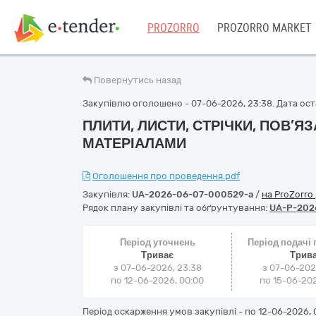
PROZORRO
PROZORRO MARKET
Повернутись назад
Закупівлю оголошено - 07-06-2026, 23:38. Дата оста
ПЛИТИ, ЛИСТИ, СТРІЧКИ, ПОВ’Я
МАТЕРІАЛАМИ
Оголошення про проведення.pdf
Закупівля:
UA-2026-06-07-000529-a
/
на ProZorro
Рядок плану закупівлі та обґрунтування:
UA-P-202
Період уточнень
Період подачі
Триває
Трив
з 07-06-2026, 23:38
з 07-06-202
по 12-06-2026, 00:00
по 15-06-202
Період оскарження умов закупівлі - по
12-06-2026, 