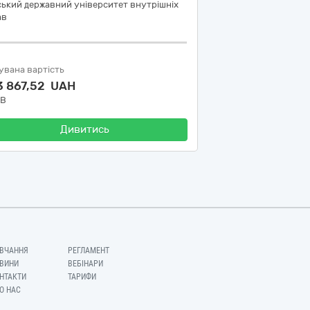
ький державний університет внутрішніх
ав
увана вартість
3 867,52 UAH
ДВ
Дивитись
ВЧАННЯ
РЕГЛАМЕНТ
ВИНИ
ВЕБІНАРИ
НТАКТИ
ТАРИФИ
О НАС