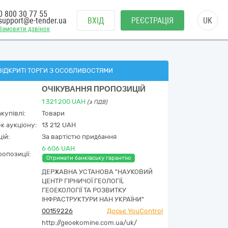
0 800 30 77 55
support@e-tender.ua
ВХІД
РЕЄСТРАЦІЯ
UK
Замовити дзвінок
ВІДКРИТІ ТОРГИ З ОСОБЛИВОСТЯМИ
ОЧІКУВАННЯ ПРОПОЗИЦІЙ
1 321 200
UAH
(з ПДВ)
купівлі:
Товари
к аукціону:
13 212 UAH
ій:
За вартістю придбання
6 606 UAH
опозиції:
Отримати банківську гарантію
ДЕРЖАВНА УСТАНОВА "НАУКОВИЙ
ЦЕНТР ГІРНИЧОЇ ГЕОЛОГІЇ,
ГЕОЕКОЛОГІЇ ТА РОЗВИТКУ
ІНФРАСТРУКТУРИ НАН УКРАЇНИ"
00159226
Досьє YouControl
http://geoekomine.com.ua/uk/