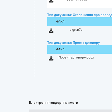
Тип документа: Оголошення про провед
ФАЙЛ
sign.p7s
Тип документа: Проект договору
ФАЙЛ
Проєкт договору.docx
Електронні тендерні вимоги