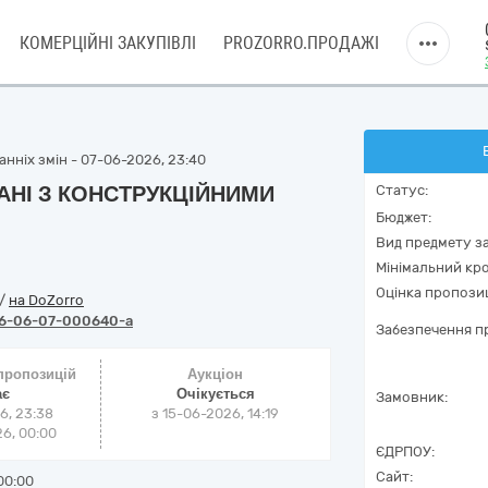
КОМЕРЦІЙНІ ЗАКУПІВЛІ
PROZORRO.ПРОДАЖІ
нніх змін - 07-06-2026, 23:40
ЗАНІ З КОНСТРУКЦІЙНИМИ
Статус:
Бюджет:
Вид предмету за
Мінімальний кро
Оцінка пропозиц
/
на DoZorro
6-06-07-000640-a
Забезпечення пр
 пропозицій
Аукціон
ає
Очікується
Замовник:
6, 23:38
з
15-06-2026, 14:19
6, 00:00
ЄДРПОУ:
Сайт:
00:00