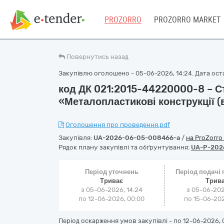
PROZORRO
PROZORRO MARKET
Повернутись назад
Закупівлю оголошено - 05-06-2026, 14:24. Дата оста
код ДК 021:2015-44220000-8 – С
«Металопластикові конструкції (в
Оголошення про проведення.pdf
Закупівля:
UA-2026-06-05-008466-a
/
на ProZorro
Рядок плану закупівлі та обґрунтування:
UA-P-202
Період уточнень
Період подачі
Триває
Трив
з 05-06-2026, 14:24
з 05-06-202
по 12-06-2026, 00:00
по 15-06-202
Період оскарження умов закупівлі - по
12-06-2026, 