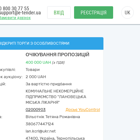
0 800 30 77 55
support@e-tender.ua
ВХІД
РЕЄСТРАЦІЯ
UK
Замовити дзвінок
ВІДКРИТІ ТОРГИ З ОСОБЛИВОСТЯМИ
ОЧІКУВАННЯ ПРОПОЗИЦІЙ
400 000
UAH
(з ПДВ)
купівлі:
Товари
к аукціону:
2 000 UAH
ій:
За вартістю придбання
КОМУНАЛЬНЕ НЕКОМЕРЦІЙНЕ
ПІДПРИЄМСТВО "ЛАНОВЕЦЬКА
МІСЬКА ЛІКАРНЯ"
02000903
Досьє YouControl
а:
Вільотнік Тетяна Романівна
380677447124
lan.kcrl@ukr.net
47400,
Україна
,
Тернопільська