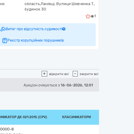
ня:
область,
Ланівці,
Вулиця Шевченка Т.,
будинок 30
1
Витяг про відсутність судимості
Реєстр корупційних порушників
+
-
відкрити всі
закрити всі
Аукціон
очікується
з
16-06-2026, 12:01
ФІКАТОР ДК 021:2015 (CPV)
КЛАСИФІКАТОРИ
0000-8