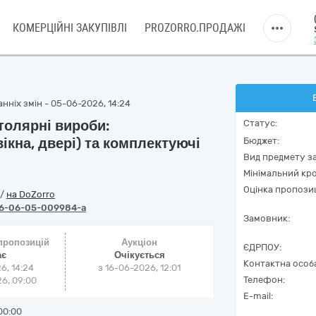
КОМЕРЦІЙНІ ЗАКУПІВЛІ
PROZORRO.ПРОДАЖІ
нніх змін - 05-06-2026, 14:24
толярні вироби:
Статус:
ікна, двері) та комплектуючі
Бюджет:
Вид предмету за
Мінімальний кро
Оцінка пропозиц
/
на DoZorro
6-06-05-009984-a
Замовник:
 пропозицій
Аукціон
ЄДРПОУ:
ає
Очікується
Контактна особ
6, 14:24
з
16-06-2026, 12:01
Телефон:
6, 09:00
E-mail:
00:00