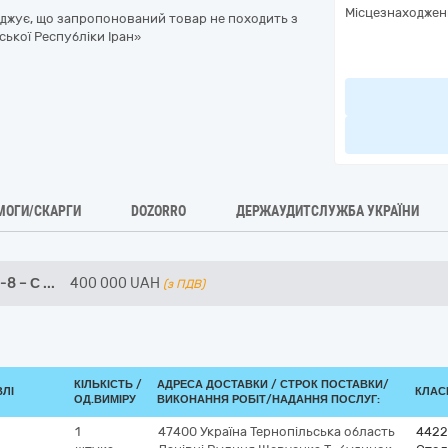
Місцезнаходжен
рджує, що запропонований товар не походить з
ської Республіки Іран»
МОГИ/СКАРГИ
DOZORRO
ДЕРЖАУДИТСЛУЖБА УКРАЇНИ
-8 – С
...
400 000
UAH
(з ПДВ)
КІЛЬКІСТЬ /
АДРЕСА ДОСТАВКИ /
СТРОК ПОСТАВКИ/
ВЛІ
КЛАСИ
ОД.ВИМІРУ
ВИКОНАННЯ РОБІТ/НАДАННЯ ПОСЛУГ:
1
47400
Україна
Тернопільська область
4422