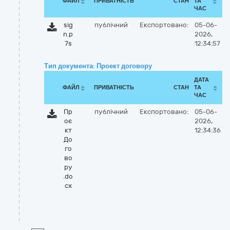
ФАЙЛ
ПРИВАТНІСТЬ
СТАН
ТА
ЧАС
sig
публічний
Експортовано:
05-06-
n.p
2026,
7s
12:34:57
Тип документа: Проект договору
ДАТА
ФАЙЛ
ПРИВАТНІСТЬ
СТАН
ТА
ЧАС
Пр
публічний
Експортовано:
05-06-
оє
2026,
кт
12:34:36
До
го
во
ру
.do
cx