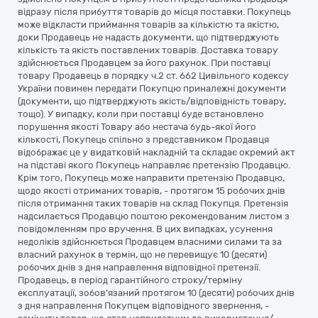
відразу після прибуття товарів до місця поставки. Покупець
може відкласти приймання товарів за кількістю та якістю,
доки Продавець не надасть документи, що підтверджують
кількість та якість поставлених товарів. Доставка товару
здійснюється Продавцем за його рахунок. При поставці
товару Продавець в порядку ч.2 ст. 662 Цивільного кодексу
України повинен передати Покупцю приналежні документи
(документи, що підтверджують якість/відповідність товару,
тощо). У випадку, коли при поставці буде встановлено
порушення якості Товару або нестача будь-якої його
кількості, Покупець спільно з представником Продавця
відображає це у видатковій накладній та складає окремий акт
на підставі якого Покупець направляє претензію Продавцю.
Крім того, Покупець може направити претензiю Продавцю,
щодо якостi отриманих товарiв, - протягом 15 робочих днiв
пiсля отримання таких товарiв на склад Покупця. Претензія
надсилається Продавцю поштою рекомендованим листом з
повідомленням про вручення. В цих випадках, усунення
недоліків здiйснюється Продавцем власними силами та за
власний рахунок в термiн, що не перевищує 10 (десяти)
робочих днiв з дня направлення відповідної претензії.
Продавець, в період гарантійного строку/терміну
експлуатації, зобов'язаний протягом 10 (десяти) робочих днів
з дня направлення Покупцем відповідного звернення, -