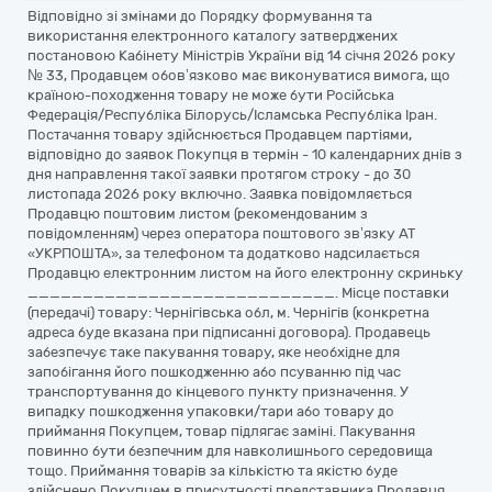
Відповідно зі змінами до Порядку формування та
використання електронного каталогу затверджених
постановою Кабінету Міністрів України від 14 січня 2026 року
№ 33, Продавцем обов’язково має виконуватися вимога, що
країною-походження товару не може бути Російська
Федерація/Республіка Білорусь/Ісламська Республіка Іран.
Постачання товару здійснюється Продавцем партіями,
відповідно до заявок Покупця в термін - 10 календарних днів з
дня направлення такої заявки протягом строку - до 30
листопада 2026 року включно. Заявка повідомляється
Продавцю поштовим листом (рекомендованим з
повідомленням) через оператора поштового зв’язку АТ
«УКРПОШТА», за телефоном та додатково надсилається
Продавцю електронним листом на його електронну скриньку
____________________________. Місце поставки
(передачі) товару: Чернігівська обл, м. Чернігів (конкретна
адреса буде вказана при підписанні договора). Продавець
забезпечує таке пакування товару, яке необхідне для
запобігання його пошкодженню або псуванню під час
транспортування до кінцевого пункту призначення. У
випадку пошкодження упаковки/тари або товару до
приймання Покупцем, товар підлягає заміні. Пакування
повинно бути безпечним для навколишнього середовища
тощо. Приймання товарів за кількістю та якістю буде
здійснено Покупцем в присутності представника Продавця