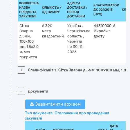
КОНКРЕТНА
АДРЕСА
КЛАСИФІКАТОР
НАЗВА
КІЛЬКІСТЬ /
ДОСТАВКИ /
ДК 021:2015
КЛА
ПРЕДМЕТА
ОД.ВИМІРУ
ПЕРІОД
(CPV)
ЗАКУПІВЛІ
ДОСТАВКИ
Сітка
6 390
Україна
,
44310000-6
Зварна
метр
Чернігівська
Вироби з
д.5мм,
квадратний
область
,
дроту
100x100
Чернігів
мм, 1.8x2.0
по 30-11-
м, без
2026
покриття
+
Специфікація 1: Сітка Зварна д.5мм, 100x100 мм, 1.8x2
-
Документи
Завантажити архівом
Тип документа: Оголошення про проведення
закупівлі
ДАТА