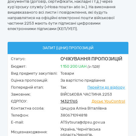
документів (договір, сертифікати, накладні і т.д.) через
кур’єрську службу («Нова пошта» або ін.). На виконання
вищевказаного всі листи і повідомлення, які будуть
направлятися на офіційні електронні пошти військової
частини 2253 мають бути підписані цифровими
електронними підписами (КЕП/УЕП).
ЗАПИТ (ЦІНИ) ПРОПОЗИЦІЙ
ОЧІКУВАННЯ ПРОПОЗИЦІЙ
Статус:
Бюджет:
1 150 200
UAH
(з ПДВ)
Вид предмету закупівлі:
Товари
Оцінка пропозицій:
За вартістю придбання
Попередній етап:
Так
Перейти до відбору
Замовник:
ВІЙСЬКОВА ЧАСТИНА 2253
ЄДРПОУ:
14321765
Досьє YouControl
Контактна особа:
Цицура Аліна Віталіївна
Телефон:
380671094818
E-mail:
ATSytsura@dpsu.gov.ua
Україна
,
Чернігівська
Місцезнаходження:
область,
Чернігів,