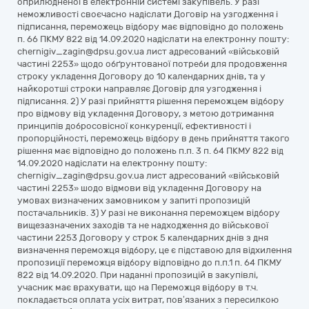
оприлюдненої в електронній системі закупівель. У разі
неможливості своєчасно надіслати Договір на узгодження і
підписання, переможець відбору має відповідно до положень
п. 66 ПКМУ 822 від 14.09.2020 надіслати на електронну пошту:
chernigiv_zagin@dpsu.gov.ua лист адресований «військовій
частині 2253» щодо обґрунтованої потреби для продовження
строку укладення Договору до 10 календарних днів, та у
найкоротші строки направляє Договір для узгодження і
підписання. 2) У разі прийняття рішення переможцем відбору
про відмову від укладення Договору, з метою дотримання
принципів добросовісної конкуренції, ефективності і
пропорційності, переможець відбору в день прийняття такого
рішення має відповідно до положень п.п. 3 п. 64 ПКМУ 822 від
14.09.2020 надіслати на електронну пошту:
chernigiv_zagin@dpsu.gov.ua лист адресований «військовій
частині 2253» шодо відмови від укладення Договору на
умовах визначених замовником у запиті пропозицій
постачальників. 3) У разі не виконання переможцем відбору
вищезазначених заходів та не надходження до військової
частини 2253 Договору у строк 5 календарних днів з дня
визначення переможця відбору, це є підставою для відхилення
пропозиції переможця відбору відповідно до п.п.1 п. 64 ПКМУ
822 від 14.09.2020. При наданні пропозицій в закупівлі,
учасник має врахувати, що на Переможця відбору в т.ч.
покладається оплата усіх витрат, пов’язаних з пересилкою