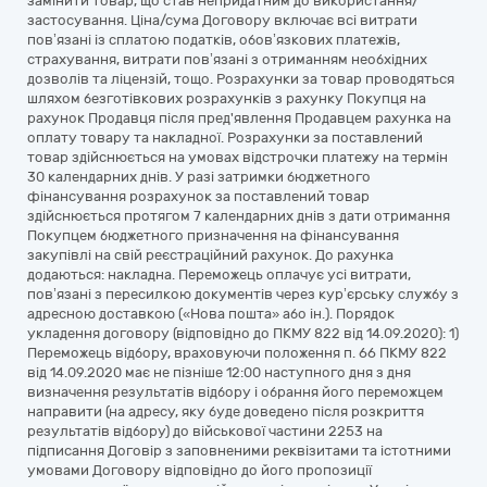
замінити товар, що став непридатним до використання/
застосування. Ціна/сума Договору включає всі витрати
пов’язані із сплатою податків, обов’язкових платежів,
страхування, витрати пов’язані з отриманням необхідних
дозволів та ліцензій, тощо. Розрахунки за товар проводяться
шляхом безготівкових розрахунків з рахунку Покупця на
рахунок Продавця після пред'явлення Продавцем рахунка на
оплату товару та накладної. Розрахунки за поставлений
товар здійснюється на умовах відстрочки платежу на термін
30 календарних днів. У разі затримки бюджетного
фінансування розрахунок за поставлений товар
здійснюється протягом 7 календарних днів з дати отримання
Покупцем бюджетного призначення на фінансування
закупівлі на свій реєстраційний рахунок. До рахунка
додаються: накладна. Переможець оплачує усі витрати,
пов’язані з пересилкою документів через кур’єрську службу з
адресною доставкою («Нова пошта» або ін.). Порядок
укладення договору (відповідно до ПКМУ 822 від 14.09.2020): 1)
Переможець відбору, враховуючи положення п. 66 ПКМУ 822
від 14.09.2020 має не пізніше 12:00 наступного дня з дня
визначення результатів відбору і обрання його переможцем
направити (на адресу, яку буде доведено після розкриття
результатів відбору) до військової частини 2253 на
підписання Договір з заповненими реквізитами та істотними
умовами Договору відповідно до його пропозиції