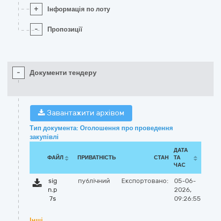
+
Інформація по лоту
-
Пропозиції
-
Документи тендеру
Завантажити архівом
Тип документа: Оголошення про проведення
закупівлі
ДАТА
ФАЙЛ
ПРИВАТНІСТЬ
СТАН
ТА
ЧАС
sig
публічний
Експортовано:
05-06-
n.p
2026,
7s
09:26:55
Інші