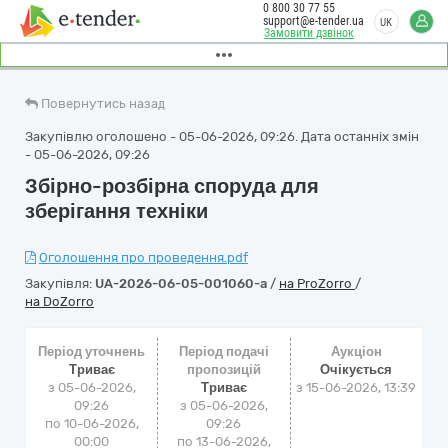
0 800 30 77 55
support@e-tender.ua
UK
Замовити дзвінок
Повернутись назад
Закупівлю оголошено - 05-06-2026, 09:26. Дата останніх змін
- 05-06-2026, 09:26
Збірно-розбірна споруда для
зберігання техніки
Оголошення про проведення.pdf
Закупівля:
UA-2026-06-05-001060-a
/
на ProZorro
/
на DoZorro
Період уточнень
Період подачі
Аукціон
Триває
пропозицій
Очікується
з 05-06-2026,
Триває
з
15-06-2026, 13:39
09:26
з 05-06-2026,
по 10-06-2026,
09:26
00:00
по 13-06-2026,