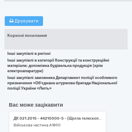
Друкувати
Корисні посилання
Інші закупівлі в регіоні
Інші закупівлі в категорії Конструкції та конструкційні
матеріали; допоміжна будівельна продукція (крім
електроапаратури)
Інші закупівлі замовника Департамент поліції особливого
призначення «Об'єднана штурмова бригада Національної
поліції України «Лють»
Вас може зацікавити
ДК 021:2015 - 44210000-5 - (Щогла телескопічна для виносної антени 10 метрів)
Військова частина А1890