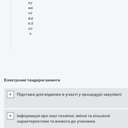
ку
ме
нт
аці
я.d
oc
x
Електронні тендерні вимоги
+
Підстави для відмови в участі у процедурі закупівлі
+
Інформація про інші технічні, якісні та кількісні
характеристики та вимоги до учасника