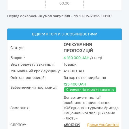
00:00
Період оскарження умов закупівлі - по
10-06-2026, 00:00
ВІДКРИТІ ТОРГИ З ОСОБЛИВОСТЯМИ
ОЧІКУВАННЯ
Статус:
ПРОПОЗИЦІЙ
Бюджет:
4 180 000
UAH
(з ПДВ)
Вид предмету закупівлі:
Товари
Мінімальний крок аукціону:
41 800 UAH
Оцінка пропозицій:
За вартістю придбання
125 400 UAH
Забезпечення пропозиції:
Отримати банківську гарантію
Департамент поліції
особливого призначення
Замовник:
«Об'єднана штурмова бригада
Національної поліції України
«Лють»
ЄДРПОУ:
45013109
Досьє YouControl