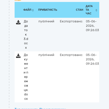
ДАТА
ФАЙЛ
ПРИВАТНІСТЬ
СТАН
ТА
ЧАС
До
публічний
Експортовано:
05-06-
да
2026,
то
09:26:03
к
3.d
oc
x
До
публічний
Експортовано:
05-06-
ку
2026,
ме
09:26:03
нт
и п
ер
ем
ож
ця.
do
cx