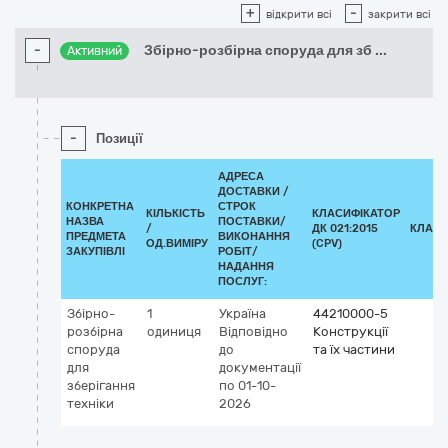
+
-
відкрити всі
закрити всі
-
Збірно-розбірна споруда для зб
...
Активний
-
Позиції
АДРЕСА
ДОСТАВКИ /
КОНКРЕТНА
СТРОК
КІЛЬКІСТЬ
КЛАСИФІКАТОР
НАЗВА
ПОСТАВКИ/
/
ДК 021:2015
КЛАСИ
ПРЕДМЕТА
ВИКОНАННЯ
ОД.ВИМІРУ
(CPV)
ЗАКУПІВЛІ
РОБІТ/
НАДАННЯ
ПОСЛУГ:
Збірно-
1
Україна
44210000-5
розбірна
одиниця
Відповідно
Конструкції
споруда
до
та їх частини
для
документації
зберігання
по 01-10-
техніки
2026