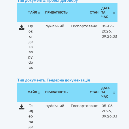
Тип документа: Проект договору
ДАТА
ФАЙЛ
ПРИВАТНІСТЬ
СТАН
ТА
ЧАС
Пр
публічний
Експортовано:
05-06-
оє
2026,
кт
09:26:03
до
го
во
ру.
do
cx
Тип документа: Тендерна документація
ДАТА
ФАЙЛ
ПРИВАТНІСТЬ
СТАН
ТА
ЧАС
Те
публічний
Експортовано:
05-06-
нд
2026,
ер
09:26:03
на
до