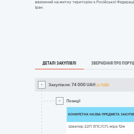
ввезений на митну територію з Російської Федераці
Іран.
ДЕТАЛІ ЗАКУПІВЛІ
ЗВЕРНЕННЯ ПРО ПОРУ
-
Закупівля:
74 000
UAH
(з ПДВ)
-
Позиції
КОНКРЕТНА НАЗВА ПРЕДМЕТА ЗАКУПІ
Швелер 22П 3ПС/СП, міра 12м