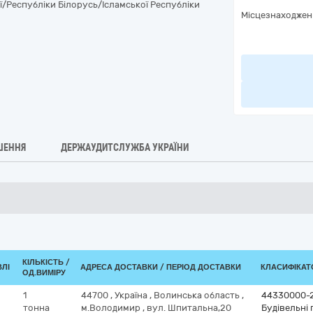
ї/Республіки Білорусь/Ісламської Республіки
Місцезнаходжен
ШЕННЯ
ДЕРЖАУДИТСЛУЖБА УКРАЇНИ
КІЛЬКІСТЬ /
ВЛІ
АДРЕСА ДОСТАВКИ / ПЕРІОД ДОСТАВКИ
КЛАСИФІКАТО
ОД.ВИМІРУ
1
44700
,
Україна
,
Волинська область
,
44330000-
тонна
м.Володимир
,
вул. Шпитальна,20
Будівельні 