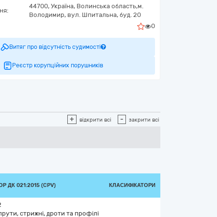
44700,
Україна
,
Волинська область,
м.
ня:
Володимир,
вул. Шпитальна, буд. 20
0
Витяг про відсутність судимості
Реєстр корупційних порушників
+
-
відкрити всі
закрити всі
Р ДК 021:2015 (CPV)
КЛАСИФІКАТОРИ
2
прути, стрижні, дроти та профілі