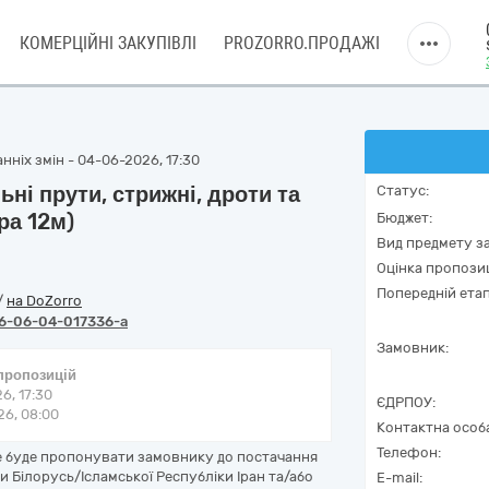
КОМЕРЦІЙНІ ЗАКУПІВЛІ
PROZORRO.ПРОДАЖІ
нніх змін - 04-06-2026, 17:30
ні прути, стрижні, дроти та
Статус:
ра 12м)
Бюджет:
Вид предмету за
Оцінка пропозиц
Попередній етап
/
на DoZorro
6-06-04-017336-a
Замовник:
 пропозицій
6, 17:30
ЄДРПОУ:
6, 08:00
Контактна особ
Телефон:
не буде пропонувати замовнику до постачання
и Білорусь/Ісламської Республіки Іран та/або
E-mail: