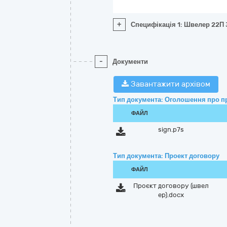
+
Специфікація 1: Швелер 22П 
-
Документи
Завантажити архівом
Тип документа: Оголошення про п
ФАЙЛ
sign.p7s
Тип документа: Проект договору
ФАЙЛ
Проєкт договору (швел
ер).docx