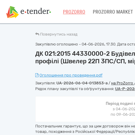
PROZORRO
PROZORRO MARKET
Повернутись назад
Закупівлю оголошено - 04-06-2026, 17:30. Дата оста
ДК 021:2015 44330000-2 Будівель
профілі (Швелер 22П 3ПС/СП, мі
Оголошення про проведення.pdf
Закупівля:
UA-2026-06-04-013853-a
/
на ProZorro
Рядок плану закупівлі та обґрунтування:
UA-P-202
Період подачі
з 04-06-202
по 09-06-202
Постачальник гарантує, що за цим договором він 
товар, походження з Російської Федерації/Республік