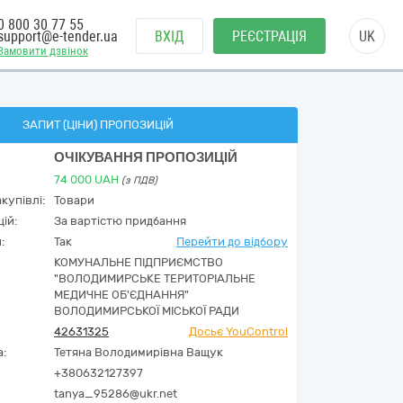
0 800 30 77 55
support@e-tender.ua
ВХІД
РЕЄСТРАЦІЯ
UK
Замовити дзвінок
ЗАПИТ (ЦІНИ) ПРОПОЗИЦІЙ
ОЧІКУВАННЯ ПРОПОЗИЦІЙ
74 000
UAH
(з ПДВ)
купівлі:
Товари
ій:
За вартістю придбання
:
Так
Перейти до відбору
КОМУНАЛЬНЕ ПІДПРИЄМСТВО
"ВОЛОДИМИРСЬКЕ ТЕРИТОРІАЛЬНЕ
МЕДИЧНЕ ОБ'ЄДНАННЯ"
ВОЛОДИМИРСЬКОЇ МІСЬКОЇ РАДИ
42631325
Досьє YouControl
а:
Тетяна Володимирівна Ващук
+380632127397
tanya_95286@ukr.net