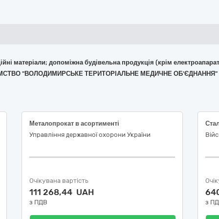
укційні матеріали; допоміжна будівельна продукція (крім електроапара
РИЄМСТВО "ВОЛОДИМИРСЬКЕ ТЕРИТОРІАЛЬНЕ МЕДИЧНЕ ОБ'ЄДНАННЯ"
Металопрокат в асортименті
Стал
Управління державної охорони України
Вій
Очікувана вартість
Очік
111 268,44 UAH
64
з ПДВ
з П