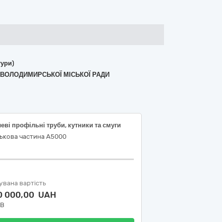
тури)
 ВОЛОДИМИРСЬКОЇ МІСЬКОЇ РАДИ
еві профільні труби, кутники та смуги
ськова частина А5000
увана вартість
0 000,00 UAH
ДВ