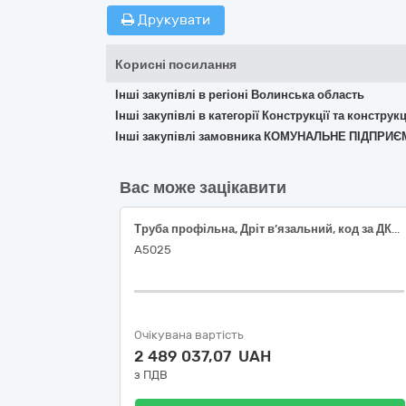
Друкувати
Корисні посилання
Інші закупівлі в регіоні Волинська область
Інші закупівлі в категорії Конструкції та констр
Інші закупівлі замовника КОМУНАЛЬНЕ ПІДП
Вас може зацікавити
Труба профільна, Дріт в’язальний, код за ДК021-2015: 44330000-2 «Будівельні прути, стрижні, дроти та профілі».
А5025
Очікувана вартість
2 489 037,07 UAH
з ПДВ