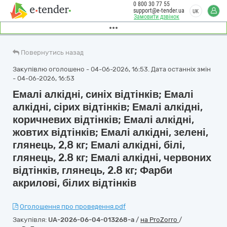
0 800 30 77 55
support@e-tender.ua
UK
Замовити дзвінок
Повернутись назад
Закупівлю оголошено - 04-06-2026, 16:53. Дата останніх змін
- 04-06-2026, 16:53
Емалі алкідні, синіх відтінків; Емалі
алкідні, сірих відтінків; Емалі алкідні,
коричневих відтінків; Емалі алкідні,
жовтих відтінків; Емалі алкідні, зелені,
глянець, 2,8 кг; Емалі алкідні, білі,
глянець, 2.8 кг; Емалі алкідні, червоних
відтінків, глянець, 2.8 кг; Фарби
акрилові, білих відтінків
Оголошення про проведення.pdf
Закупівля:
UA-2026-06-04-013268-a
/
на ProZorro
/