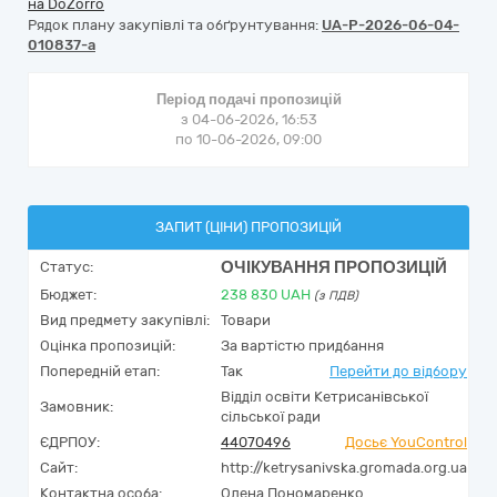
на DoZorro
Рядок плану закупівлі та обґрунтування:
UA-P-2026-06-04-
010837-a
Період подачі пропозицій
з 04-06-2026, 16:53
по 10-06-2026, 09:00
ЗАПИТ (ЦІНИ) ПРОПОЗИЦІЙ
ОЧІКУВАННЯ ПРОПОЗИЦІЙ
Статус:
Бюджет:
238 830
UAH
(з ПДВ)
Вид предмету закупівлі:
Товари
Оцінка пропозицій:
За вартістю придбання
Попередній етап:
Так
Перейти до відбору
Відділ освіти Кетрисанівської
Замовник:
сільської ради
ЄДРПОУ:
44070496
Досьє YouControl
Сайт:
http://ketrysanivska.gromada.org.ua
Контактна особа:
Олена Пономаренко