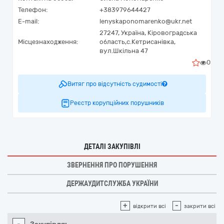
Телефон:
+383979644427
E-mail:
lenyskaponomarenko@ukr.net
27247,
Україна
,
Кіровоградська
Місцезнаходження:
область,
с.Кетрисанівка,
вул.Шкільна 47
0
Витяг про відсутність судимості
Реєстр корупційних порушників
ДЕТАЛІ ЗАКУПІВЛІ
ЗВЕРНЕННЯ ПРО ПОРУШЕННЯ
ДЕРЖАУДИТСЛУЖБА УКРАЇНИ
+
-
відкрити всі
закрити всі