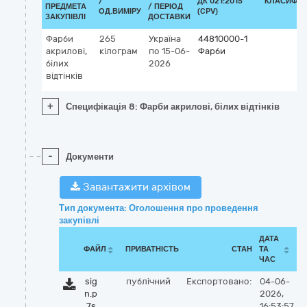
/
ДК 021:2015
КЛАСИФІК
ПРЕДМЕТА
/ ПЕРІОД
ОД.ВИМІРУ
(CPV)
ЗАКУПІВЛІ
ДОСТАВКИ
Фарби
265
Україна
44810000-1
акрилові,
кілограм
по 15-06-
Фарби
білих
2026
відтінків
+
Специфікація 8: Фарби акрилові, білих відтінків
-
Документи
Завантажити архівом
Тип документа: Оголошення про проведення
закупівлі
ДАТА
ФАЙЛ
ПРИВАТНІСТЬ
СТАН
ТА
ЧАС
sig
публічний
Експортовано:
04-06-
n.p
2026,
7s
16:53:57