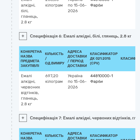
алкідні,
кілограм
по 15-06-
Фарби
білі,
2026
глянець,
2.8 кг
+
Специфікація 6: Емалі алкідні, білі, глянець, 2.8 кг
КОНКРЕТНА
АДРЕСА
КІЛЬКІСТЬ
КЛАСИФІКАТОР
НАЗВА
ДОСТАВКИ
/
ДК 021:2015
КЛАСИФІК
ПРЕДМЕТА
/ ПЕРІОД
ОД.ВИМІРУ
(CPV)
ЗАКУПІВЛІ
ДОСТАВКИ
Емалі
697,20
Україна
44810000-1
алкідні,
кілограм
по 15-06-
Фарби
червоних
2026
відтінків,
глянець,
2.8 кг
+
Специфікація 7: Емалі алкідні, червоних відтінків, глян
КОНКРЕТНА
АДРЕСА
КІЛЬКІСТЬ
КЛАСИФІКАТОР
НАЗВА
ДОСТАВКИ