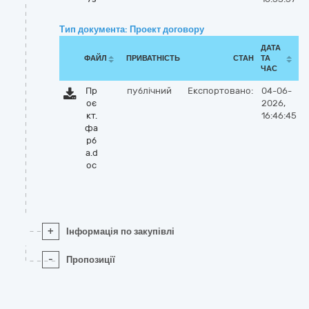
Тип документа: Проект договору
ДАТА
ФАЙЛ
ПРИВАТНІСТЬ
СТАН
ТА
ЧАС
Пр
публічний
Експортовано:
04-06-
оє
2026,
кт.
16:46:45
фа
рб
а.d
oc
+
Інформація по закупівлі
-
Пропозиції