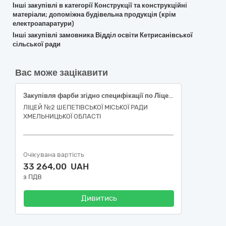
Інші закупівлі в категорії Конструкції та конструкційні
матеріали; допоміжна будівельна продукція (крім
електроапаратури)
Інші закупівлі замовника Відділ освіти Кетрисанівської
сільської ради
Вас може зацікавити
Закупівля фарби згідно специфікації по Ліцею №2 Шепетівської міської ради Хме6льницької області
ЛІЦЕЙ №2 ШЕПЕТІВСЬКОЇ МІСЬКОЇ РАДИ
ХМЕЛЬНИЦЬКОЇ ОБЛАСТІ
Очікувана вартість
33 264,00 UAH
з ПДВ
Дивитись