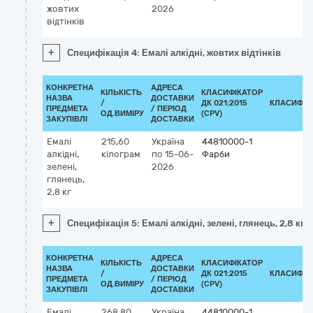
жовтих
2026
відтінків
+
Специфікація 4: Емалі алкідні, жовтих відтінків
КОНКРЕТНА
АДРЕСА
КІЛЬКІСТЬ
КЛАСИФІКАТОР
НАЗВА
ДОСТАВКИ
/
ДК 021:2015
КЛАСИФІК
ПРЕДМЕТА
/ ПЕРІОД
ОД.ВИМІРУ
(CPV)
ЗАКУПІВЛІ
ДОСТАВКИ
Емалі
215,60
Україна
44810000-1
алкідні,
кілограм
по 15-06-
Фарби
зелені,
2026
глянець,
2,8 кг
+
Специфікація 5: Емалі алкідні, зелені, глянець, 2,8 кг
КОНКРЕТНА
АДРЕСА
КІЛЬКІСТЬ
КЛАСИФІКАТОР
НАЗВА
ДОСТАВКИ
/
ДК 021:2015
КЛАСИФІК
ПРЕДМЕТА
/ ПЕРІОД
ОД.ВИМІРУ
(CPV)
ЗАКУПІВЛІ
ДОСТАВКИ
Емалі
268,80
Україна
44810000-1