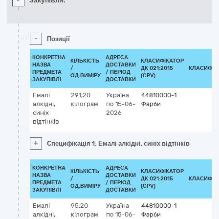
-
Закупівля:
-
Позиції
КОНКРЕТНА
АДРЕСА
КІЛЬКІСТЬ
КЛАСИФІКАТОР
НАЗВА
ДОСТАВКИ
/
ДК 021:2015
КЛАСИФІК
ПРЕДМЕТА
/ ПЕРІОД
ОД.ВИМІРУ
(CPV)
ЗАКУПІВЛІ
ДОСТАВКИ
Емалі
291,20
Україна
44810000-1
алкідні,
кілограм
по 15-06-
Фарби
синіх
2026
відтінків
+
Специфікація 1: Емалі алкідні, синіх відтінків
КОНКРЕТНА
АДРЕСА
КІЛЬКІСТЬ
КЛАСИФІКАТОР
НАЗВА
ДОСТАВКИ
/
ДК 021:2015
КЛАСИФІК
ПРЕДМЕТА
/ ПЕРІОД
ОД.ВИМІРУ
(CPV)
ЗАКУПІВЛІ
ДОСТАВКИ
Емалі
95,20
Україна
44810000-1
алкідні,
кілограм
по 15-06-
Фарби