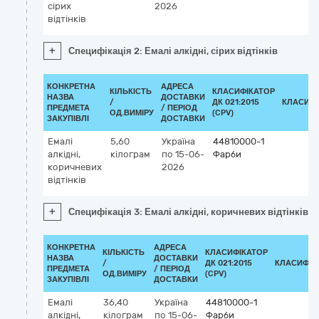
сірих
2026
відтінків
+
Специфікація 2: Емалі алкідні, сірих відтінків
КОНКРЕТНА
АДРЕСА
КІЛЬКІСТЬ
КЛАСИФІКАТОР
НАЗВА
ДОСТАВКИ
/
ДК 021:2015
КЛАСИФІ
ПРЕДМЕТА
/ ПЕРІОД
ОД.ВИМІРУ
(CPV)
ЗАКУПІВЛІ
ДОСТАВКИ
Емалі
5,60
Україна
44810000-1
алкідні,
кілограм
по 15-06-
Фарби
коричневих
2026
відтінків
+
Специфікація 3: Емалі алкідні, коричневих відтінків
КОНКРЕТНА
АДРЕСА
КІЛЬКІСТЬ
КЛАСИФІКАТОР
НАЗВА
ДОСТАВКИ
/
ДК 021:2015
КЛАСИФІК
ПРЕДМЕТА
/ ПЕРІОД
ОД.ВИМІРУ
(CPV)
ЗАКУПІВЛІ
ДОСТАВКИ
Емалі
36,40
Україна
44810000-1
алкідні,
кілограм
по 15-06-
Фарби