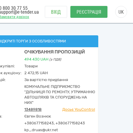
0 800 30 77 55
support@e-tender.ua
ВХІД
РЕЄСТРАЦІЯ
UK
Замовити дзвінок
ВІДКРИТІ ТОРГИ З ОСОБЛИВОСТЯМИ
ОЧІКУВАННЯ ПРОПОЗИЦІЙ
494 430
UAH
(з ПДВ)
купівлі:
Товари
к аукціону:
2 472,15 UAH
ій:
За вартістю придбання
КОМУНАЛЬНЕ ПІДПРИЄМСТВО
"ДІЛЬНИЦЯ ПО РЕМОНТУ, УТРИМАННЮ
АВТОШЛЯХІВ ТА СПОРУДЖЕНЬ НА
НИХ"
13489818
Досьє YouControl
а:
Євген Вознюк
+380677158243, +380677158243
kp_druas@ukr.net