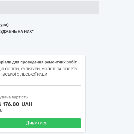
тури)
РУДЖЕНЬ НА НИХ"
Матеріали для проведення ремонтних робіт господарським способом – Фарби та колоранти код ДК 021:2015: 44810000-1 Фарби
ІЛ ОСВІТИ, КУЛЬТУРИ, МОЛОДІ ТА СПОРТУ
ПІВСЬКОЇ СІЛЬСЬКОЇ РАДИ
увана вартість
6 176,80 UAH
ДВ
Дивитись