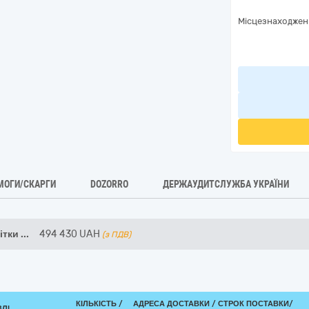
Місцезнаходжен
МОГИ/СКАРГИ
DOZORRO
ДЕРЖАУДИТСЛУЖБА УКРАЇНИ
ітки
...
494 430
UAH
(з ПДВ)
КІЛЬКІСТЬ /
АДРЕСА ДОСТАВКИ /
СТРОК ПОСТАВКИ/
ВЛІ