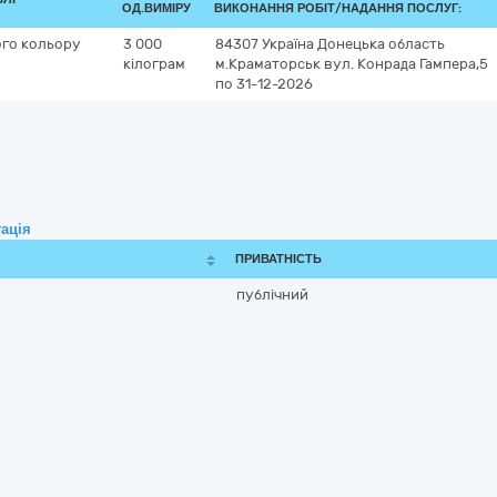
ОД.ВИМІРУ
ВИКОНАННЯ РОБІТ/НАДАННЯ ПОСЛУГ:
ого кольору
3 000
84307
Україна
Донецька область
кілограм
м.Краматорськ
вул. Конрада Гампера,5
по 31-12-2026
ація
ПРИВАТНІСТЬ
публічний