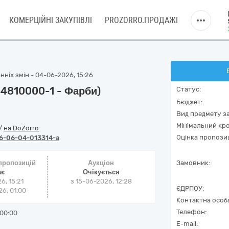
КОМЕРЦІЙНІ ЗАКУПІВЛІ
PROZORRO.ПРОДАЖІ
нніх змін - 04-06-2026, 15:26
44810000-1 - Фарби)
Статус:
Бюджет:
Вид предмету за
Мінімальний кро
/
на DoZorro
Оцінка пропозиц
6-06-04-013314-a
 пропозицій
Аукціон
Замовник:
ає
Очікується
6, 15:21
з
15-06-2026, 12:28
ЄДРПОУ:
6, 01:00
Контактна особ
Телефон:
00:00
E-mail: