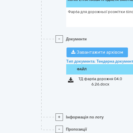
Фарба для дорожньої розмітки біл
-
Документи
Завантажити архівом
Тип документа: Тендерна документ
ФАЙЛ
ТД фарба дорожня 04.0
6.26.docx
+
Інформація по лоту
-
Пропозиції