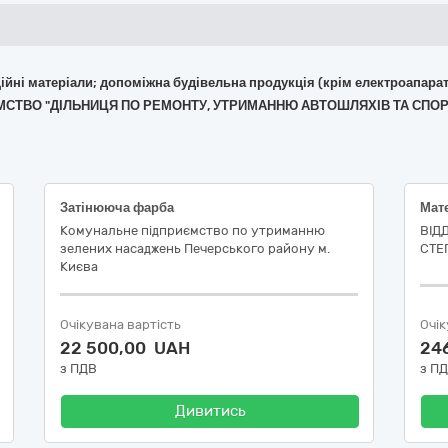
укційні матеріали; допоміжна будівельна продукція (крім електроапара
ИЄМСТВО "ДІЛЬНИЦЯ ПО РЕМОНТУ, УТРИМАННЮ АВТОШЛЯХІВ ТА СПО
Затінююча фарба
Комунальне підприємство по утриманню
ВІДД
зелених насаджень Печерського району м.
СТЕ
Києва
Очікувана вартість
Очік
22 500,00 UAH
24
з ПДВ
з П
Дивитись