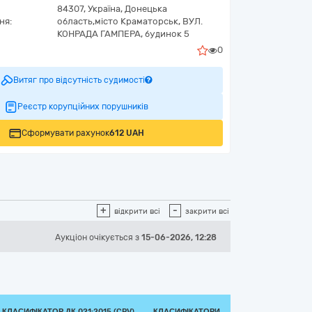
84307,
Україна
,
Донецька
ня:
область,
місто Краматорськ,
ВУЛ.
КОНРАДА ГАМПЕРА, будинок 5
0
Витяг про відсутність судимості
Реєстр корупційних порушників
Сформувати рахунок
612 UAH
+
-
відкрити всі
закрити всі
Аукціон
очікується
з
15-06-2026, 12:28
КЛАСИФІКАТОР ДК 021:2015 (CPV)
КЛАСИФІКАТОРИ