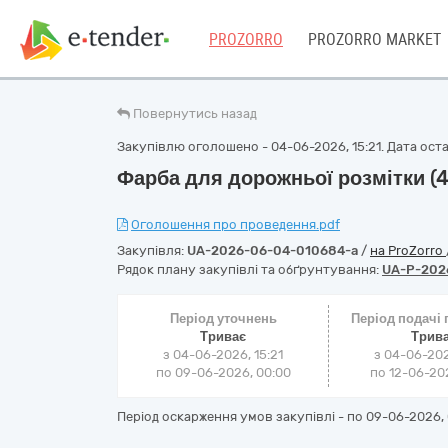
PROZORRO
PROZORRO MARKET
Повернутись назад
Закупівлю оголошено - 04-06-2026, 15:21. Дата оста
Фарба для дорожньої розмітки (
Оголошення про проведення.pdf
Закупівля:
UA-2026-06-04-010684-a
/
на ProZorro
Рядок плану закупівлі та обґрунтування:
UA-P-202
Період уточнень
Період подачі
Триває
Трив
з 04-06-2026, 15:21
з 04-06-202
по 09-06-2026, 00:00
по 12-06-202
Період оскарження умов закупівлі - по
09-06-2026, 