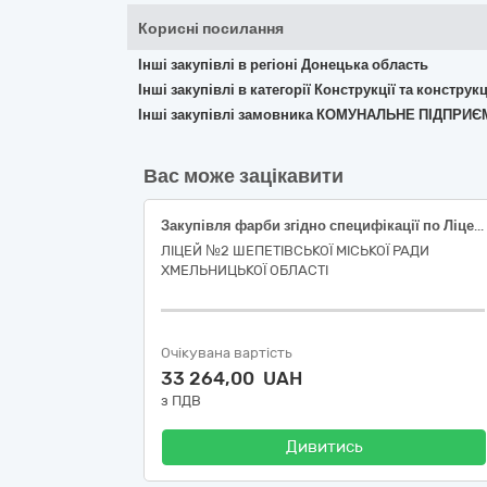
Корисні посилання
Інші закупівлі в регіоні Донецька область
Інші закупівлі в категорії Конструкції та констр
Інші закупівлі замовника КОМУНАЛЬНЕ ПІДПР
Вас може зацікавити
Закупівля фарби згідно специфікації по Ліцею №2 Шепетівської міської ради Хме6льницької області
ЛІЦЕЙ №2 ШЕПЕТІВСЬКОЇ МІСЬКОЇ РАДИ
ХМЕЛЬНИЦЬКОЇ ОБЛАСТІ
Очікувана вартість
33 264,00 UAH
з ПДВ
Дивитись