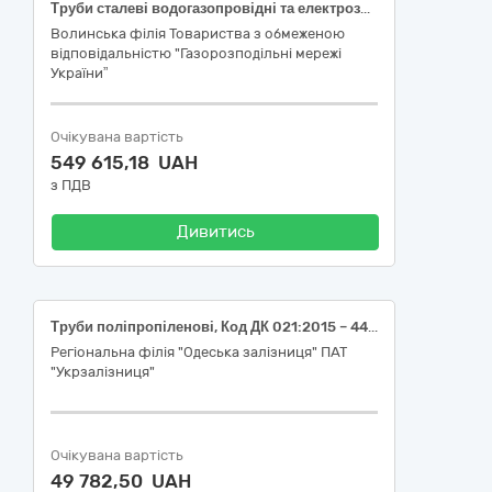
Труби сталеві водогазопровідні та електрозварні 44160000-9 Магістралі, трубопроводи, труби, обсадні труби, тюбінги та супутні вироби
Волинська філія Товариства з обмеженою
відповідальністю "Газорозподільні мережі
України”
Очікувана вартість
549 615,18 UAH
з ПДВ
Дивитись
Труби поліпропіленові, Код ДК 021:2015 – 44160000-9 Магістралі, трубопроводи, труби, обсадні труби, тюбінги та супутні вироби
Регіональна філія "Одеська залізниця" ПАТ
"Укрзалізниця"
Очікувана вартість
49 782,50 UAH