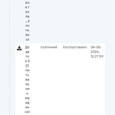
рн
а т
ру
ба
_2
ло
ти.
do
cx
До
публічний
Експортовано:
04-06-
да
2026,
то
12:27:59
к 5
(О
пи
ту
ва
ль
ни
к
юр
ид
ич
ної