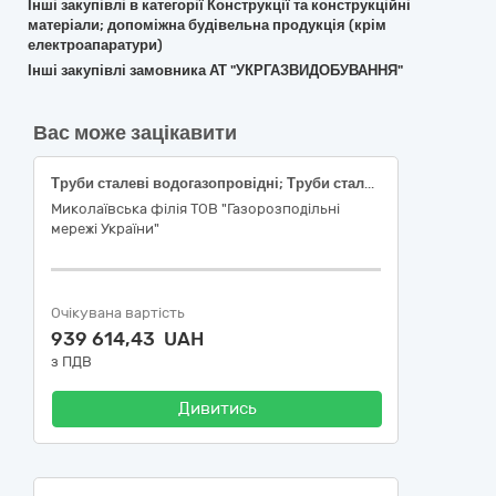
Інші закупівлі в категорії Конструкції та конструкційні
матеріали; допоміжна будівельна продукція (крім
електроапаратури)
Інші закупівлі замовника АТ "УКРГАЗВИДОБУВАННЯ"
Вас може зацікавити
Труби сталеві водогазопровідні; Труби сталеві електрозварні прямошовні
Миколаївська філія ТОВ "Газорозподільні
мережі України"
Очікувана вартість
939 614,43 UAH
з ПДВ
Дивитись