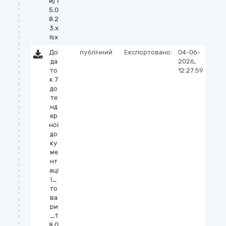
и) 1
5.0
8.2
3.x
lsx
До
публічний
Експортовано:
04-06-
да
2026,
то
12:27:59
к 7
до
те
нд
ер
ної
до
ку
ме
нт
аці
ї_
то
ва
ри
_1
8.0