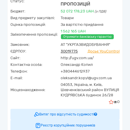
Статус:
ПРОПОЗИЦІЙ
Бюджет:
52 072 178,23
UAH
(з ПДВ)
Вид предмету закупівлі:
Товари
Оцінка пропозицій:
За вартістю придбання
1 562 165 UAH
Забезпечення пропозиції:
Отримати банківську гарантію
Замовник:
АТ "УКРГАЗВИДОБУВАННЯ"
ЄДРПОУ:
30019775
Досьє YouControl
Сайт:
http://ugv.com.ua/
Контактна особа:
Олександр Копил
Телефон:
+380444612937
E-mail:
oleksandr.kopyl@ugv.com.ua
04053,
Україна
,
м. Київ,
Місцезнаходження:
Шевченківський район ВУЛИЦЯ
КУДРЯВСЬКА будинок 26/28
0
Витяг про відсутність судимості
Реєстр корупційних порушників