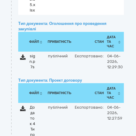
5.x
lsx
Тип документа: Оголошення про проведення
закупівлі
ДАТА
ФАЙЛ
ПРИВАТНІСТЬ
СТАН
ТА
ЧАС
sig
публічний
Експортовано:
04-06-
n.p
2026,
7s
12:29:30
Тип документа: Проект договору
ДАТА
ФАЙЛ
ПРИВАТНІСТЬ
СТАН
ТА
ЧАС
До
публічний
Експортовано:
04-06-
да
2026,
то
12:27:59
к 4
Ти
по