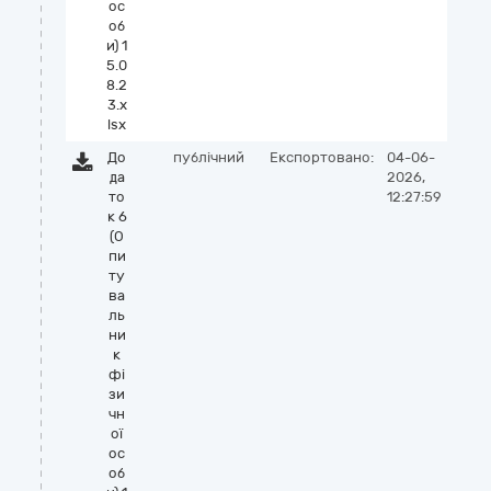
ос
об
и) 1
5.0
8.2
3.x
lsx
До
публічний
Експортовано:
04-06-
да
2026,
то
12:27:59
к 6
(О
пи
ту
ва
ль
ни
к
фі
зи
чн
ої
ос
об