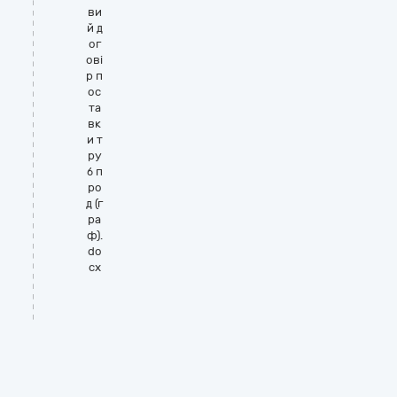
ви
й д
ог
ові
р п
ос
та
вк
и т
ру
б п
ро
д (г
ра
ф).
do
cx