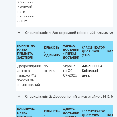
205 ,цинк
/ жовтий
цинк,
пакування
50 шт
+
Специфікація 1: Анкер рамний (віконний) 10x200-205 
КОНКРЕТНА
АДРЕСА
КІЛЬКІСТЬ
КЛАСИФІКАТОР
НАЗВА
ДОСТАВКИ
/
ДК 021:2015
КЛАСИ
ПРЕДМЕТА
/ ПЕРІОД
ОД.ВИМІРУ
(CPV)
ЗАКУПІВЛІ
ДОСТАВКИ
Дворозпірний
16
Україна
44530000-4
анкер з
штука
по 30-
Кріпильні
гайкою M12
09-2026
деталі
16x250 мм
оцинкований
+
Специфікація 2: Дворозпірний анкер з гайкою M12 16
КОНКРЕТНА
АДРЕСА
КІЛЬКІСТЬ
КЛАСИФІКАТОР
НАЗВА
ДОСТАВКИ
/
ДК 021:2015
КЛАСИ