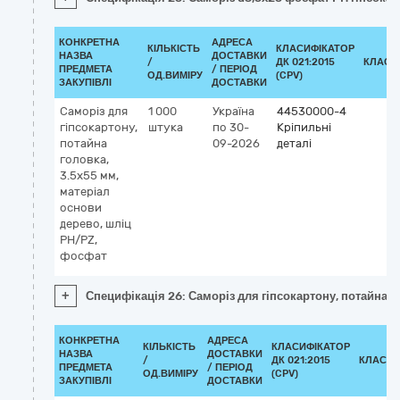
КОНКРЕТНА
АДРЕСА
КІЛЬКІСТЬ
КЛАСИФІКАТОР
НАЗВА
ДОСТАВКИ
/
ДК 021:2015
КЛАСИ
ПРЕДМЕТА
/ ПЕРІОД
ОД.ВИМІРУ
(CPV)
ЗАКУПІВЛІ
ДОСТАВКИ
Саморіз для
1 000
Україна
44530000-4
гіпсокартону,
штука
по 30-
Кріпильні
потайна
09-2026
деталі
головка,
3.5х55 мм,
матеріал
основи
дерево, шліц
PH/PZ,
фосфат
+
Специфікація 26: Саморіз для гіпсокартону, потайна г
КОНКРЕТНА
АДРЕСА
КІЛЬКІСТЬ
КЛАСИФІКАТОР
НАЗВА
ДОСТАВКИ
/
ДК 021:2015
КЛАСИФ
ПРЕДМЕТА
/ ПЕРІОД
ОД.ВИМІРУ
(CPV)
ЗАКУПІВЛІ
ДОСТАВКИ