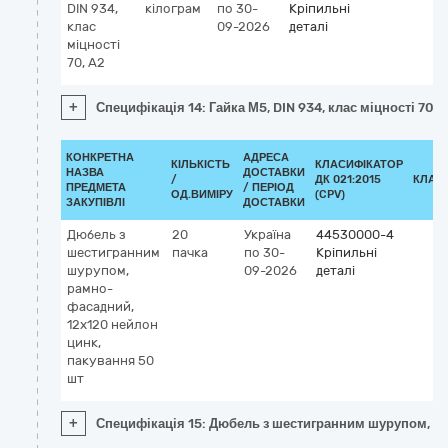
DIN 934,
кілограм
по 30-
Кріпильні
клас
09-2026
деталі
міцності
70, А2
+
Специфікація 14: Гайка М5, DIN 934, клас міцності 70, 
КОНКРЕТНА
АДРЕСА
КІЛЬКІСТЬ
КЛАСИФІКАТОР
НАЗВА
ДОСТАВКИ
/
ДК 021:2015
КЛАС
ПРЕДМЕТА
/ ПЕРІОД
ОД.ВИМІРУ
(CPV)
ЗАКУПІВЛІ
ДОСТАВКИ
Дюбель з
20
Україна
44530000-4
шестигранним
пачка
по 30-
Кріпильні
шурупом,
09-2026
деталі
рамно-
фасадний,
12x120 нейлон
цинк,
пакування 50
шт
+
Специфікація 15: Дюбель з шестигранним шурупом, ра