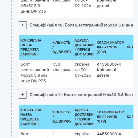
шестигранний
кілограм
по 30-
Кріпильні
M5x30 5.8
09-2026
деталі
цинк DIN 933
+
Специфікація 10: Болт шестигранний M5x30 5.8 цинк 
КОНКРЕТНА
АДРЕСА
КІЛЬКІСТЬ
КЛАСИФІКАТОР
НАЗВА
ДОСТАВКИ
/
ДК 021:2015
КЛАС
ПРЕДМЕТА
/ ПЕРІОД
ОД.ВИМІРУ
(CPV)
ЗАКУПІВЛІ
ДОСТАВКИ
Болт
1,50
Україна
44530000-4
шестигранний
кілограм
по 30-
Кріпильні
M6x20 5.8 без
09-2026
деталі
покр DIN 933
+
Специфікація 11: Болт шестигранний M6x20 5.8 без по
КОНКРЕТНА
АДРЕСА
КІЛЬКІСТЬ
КЛАСИФІКАТОР
НАЗВА
ДОСТАВКИ
/
ДК 021:2015
КЛАС
ПРЕДМЕТА
/ ПЕРІОД
ОД.ВИМІРУ
(CPV)
ЗАКУПІВЛІ
ДОСТАВКИ
Болт
1
Україна
44530000-4