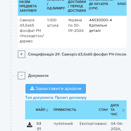
НАЗВА
ДОСТАВКИ
/
ДК 021:2015
КЛАСИФ
ПРЕДМЕТА
/ ПЕРІОД
ОД.ВИМІРУ
(CPV)
ЗАКУПІВЛІ
ДОСТАВКИ
Саморіз
1 000
Україна
44530000-4
d3,5x65
штука
по 30-
Кріпильні
фосфат PH
09-2026
деталі
гіпсокартон/
дерево
+
Специфікація 29: Саморіз d3,5x65 фосфат PH гіпсока
-
Документи
Завантажити архівом
Тип документа: Проект договору
ДАТА
ФАЙЛ
ПРИВАТНІСТЬ
СТАН
ТА
ЧАС
53
публічний
Експортовано:
04-06-
01
2026,