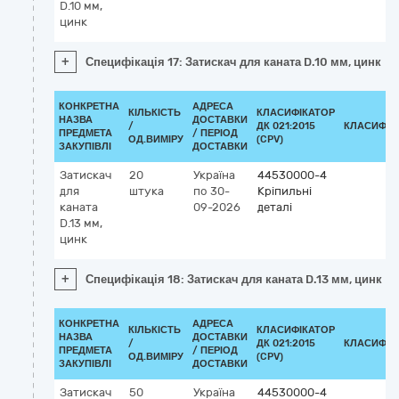
D.10 мм,
цинк
+
Специфікація 17: Затискач для каната D.10 мм, цинк
КОНКРЕТНА
АДРЕСА
КІЛЬКІСТЬ
КЛАСИФІКАТОР
НАЗВА
ДОСТАВКИ
/
ДК 021:2015
КЛАСИФІК
ПРЕДМЕТА
/ ПЕРІОД
ОД.ВИМІРУ
(CPV)
ЗАКУПІВЛІ
ДОСТАВКИ
Затискач
20
Україна
44530000-4
для
штука
по 30-
Кріпильні
каната
09-2026
деталі
D.13 мм,
цинк
+
Специфікація 18: Затискач для каната D.13 мм, цинк
КОНКРЕТНА
АДРЕСА
КІЛЬКІСТЬ
КЛАСИФІКАТОР
НАЗВА
ДОСТАВКИ
/
ДК 021:2015
КЛАСИФІК
ПРЕДМЕТА
/ ПЕРІОД
ОД.ВИМІРУ
(CPV)
ЗАКУПІВЛІ
ДОСТАВКИ
Затискач
50
Україна
44530000-4