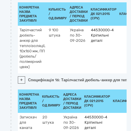
КОНКРЕТНА
АДРЕСА
КІЛЬКІСТЬ
КЛАСИФІКАТОР
НАЗВА
ДОСТАВКИ
/
ДК 021:2015
КЛАСИ
ПРЕДМЕТА
/ ПЕРІОД
ОД.ВИМІРУ
(CPV)
ЗАКУПІВЛІ
ДОСТАВКИ
Тарілчастий
9 100
Україна
44530000-4
дюбель-
штука
по 30-
Кріпильні
анкер для
09-2026
деталі
теплоізоляції,
10x160 мм, ПП
(дюбель/
полімерний
цвях)
+
Специфікація 16: Тарілчастий дюбель-анкер для тепл
КОНКРЕТНА
АДРЕСА
КІЛЬКІСТЬ
КЛАСИФІКАТОР
НАЗВА
ДОСТАВКИ
/
ДК 021:2015
КЛАСИФІК
ПРЕДМЕТА
/ ПЕРІОД
ОД.ВИМІРУ
(CPV)
ЗАКУПІВЛІ
ДОСТАВКИ
Затискач
20
Україна
44530000-4
для
штука
по 30-
Кріпильні
каната
09-2026
деталі