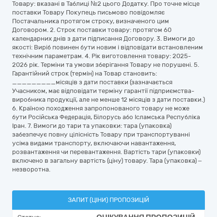
Товару: вказані в Таблиці №2 цього Додатку. Про точне місце
поставки Товару Покупець письмово повідомляє
Постачальника протягом строку, визначеного цим
Договором. 2. Строк поставки товару: протягом 60
календарних днів з дати підписання Договору. 3. Вимоги до
якості: Виріб повинен бути новим і відповідати встановленим
технічним параметрам. 4. Рік виготовлення товару: 2025-
2026 рік. Терміни та умови зберігання Товару не порушені. 5.
Гарантійний строк (термін) на Товар становить:
_________місяців з дати поставки (зазначається
Учасником, має відповідати терміну гарантії підприємства-
виробника продукції, але не менше 12 місяців з дати поставки.)
6. Країною походження запропонованого товару не може
бути Російська Федерація, Білорусь або Ісламська Республіка
Іран. 7. Вимоги до тари та упаковки: тара (упаковка)
забезпечує повну цілісність Товару при транспортуванні
усіма видами транспорту, включаючи навантаження,
розвантаження чи перевантаження. Вартість тари (упаковки)
включено в загальну вартість (ціну) товару. Тара (упаковка) –
незворотна.
ЗАПИТ (ЦІНИ) ПРОПОЗИЦІЙ