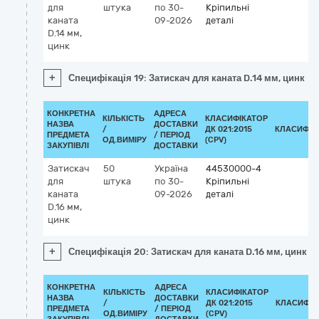
для
штука
по 30-
Кріпильні
каната
09-2026
деталі
D.14 мм,
цинк
+
Специфікація 19: Затискач для каната D.14 мм, цинк
КОНКРЕТНА
АДРЕСА
КІЛЬКІСТЬ
КЛАСИФІКАТОР
НАЗВА
ДОСТАВКИ
/
ДК 021:2015
КЛАСИФІК
ПРЕДМЕТА
/ ПЕРІОД
ОД.ВИМІРУ
(CPV)
ЗАКУПІВЛІ
ДОСТАВКИ
Затискач
50
Україна
44530000-4
для
штука
по 30-
Кріпильні
каната
09-2026
деталі
D.16 мм,
цинк
+
Специфікація 20: Затискач для каната D.16 мм, цинк
КОНКРЕТНА
АДРЕСА
КІЛЬКІСТЬ
КЛАСИФІКАТОР
НАЗВА
ДОСТАВКИ
/
ДК 021:2015
КЛАСИФІК
ПРЕДМЕТА
/ ПЕРІОД
ОД.ВИМІРУ
(CPV)