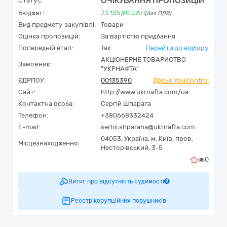
ОЧІКУВАННЯ ПРОПОЗИЦІЙ
Статус:
Бюджет:
73 135,90
UAH
(без ПДВ)
Вид предмету закупівлі:
Товари
Оцінка пропозицій:
За вартістю придбання
Попередній етап:
Так
Перейти до відбору
АКЦІОНЕРНЕ ТОВАРИСТВО
Замовник:
"УКРНАФТА"
ЄДРПОУ:
00135390
Досьє YouControl
Сайт:
http://www.ukrnafta.com/ua
Контактна особа:
Сергій Шпарага
Телефон:
+380668332424
E-mail:
serhii.shparaha@ukrnafta.com
04053,
Україна
,
м. Київ,
пров.
Місцезнаходження:
Несторівський, 3-5
0
Витяг про відсутність судимості
Реєстр корупційних порушників