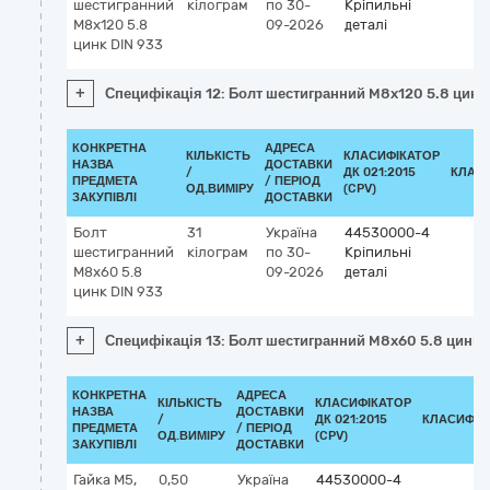
шестигранний
кілограм
по 30-
Кріпильні
M8x120 5.8
09-2026
деталі
цинк DIN 933
+
Специфікація 12: Болт шестигранний M8x120 5.8 цинк
КОНКРЕТНА
АДРЕСА
КІЛЬКІСТЬ
КЛАСИФІКАТОР
НАЗВА
ДОСТАВКИ
/
ДК 021:2015
КЛАС
ПРЕДМЕТА
/ ПЕРІОД
ОД.ВИМІРУ
(CPV)
ЗАКУПІВЛІ
ДОСТАВКИ
Болт
31
Україна
44530000-4
шестигранний
кілограм
по 30-
Кріпильні
M8x60 5.8
09-2026
деталі
цинк DIN 933
+
Специфікація 13: Болт шестигранний M8x60 5.8 цинк 
КОНКРЕТНА
АДРЕСА
КІЛЬКІСТЬ
КЛАСИФІКАТОР
НАЗВА
ДОСТАВКИ
/
ДК 021:2015
КЛАСИФІК
ПРЕДМЕТА
/ ПЕРІОД
ОД.ВИМІРУ
(CPV)
ЗАКУПІВЛІ
ДОСТАВКИ
Гайка М5,
0,50
Україна
44530000-4