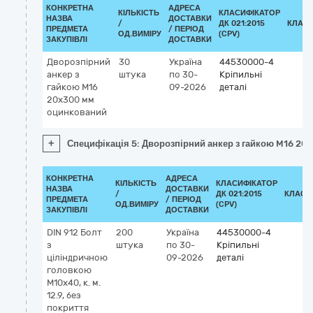
КОНКРЕТНА
АДРЕСА
КІЛЬКІСТЬ
КЛАСИФІКАТОР
НАЗВА
ДОСТАВКИ
/
ДК 021:2015
КЛАСИ
ПРЕДМЕТА
/ ПЕРІОД
ОД.ВИМІРУ
(CPV)
ЗАКУПІВЛІ
ДОСТАВКИ
Дворозпірний
30
Україна
44530000-4
анкер з
штука
по 30-
Кріпильні
гайкою M16
09-2026
деталі
20x300 мм
оцинкований
+
Специфікація 5: Дворозпірний анкер з гайкою M16 2
КОНКРЕТНА
АДРЕСА
КІЛЬКІСТЬ
КЛАСИФІКАТОР
НАЗВА
ДОСТАВКИ
/
ДК 021:2015
КЛАСИ
ПРЕДМЕТА
/ ПЕРІОД
ОД.ВИМІРУ
(CPV)
ЗАКУПІВЛІ
ДОСТАВКИ
DIN 912 Болт
200
Україна
44530000-4
з
штука
по 30-
Кріпильні
ціліндричною
09-2026
деталі
головкою
M10x40, к. м.
12.9, без
покриття