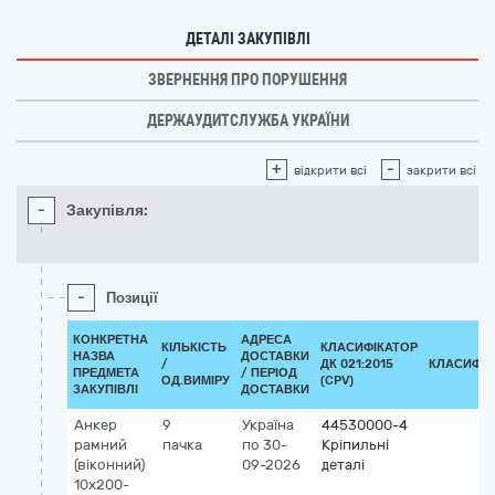
ДЕТАЛІ ЗАКУПІВЛІ
ЗВЕРНЕННЯ ПРО ПОРУШЕННЯ
ДЕРЖАУДИТСЛУЖБА УКРАЇНИ
+
-
відкрити всі
закрити всі
-
Закупівля:
-
Позиції
КОНКРЕТНА
АДРЕСА
КІЛЬКІСТЬ
КЛАСИФІКАТОР
НАЗВА
ДОСТАВКИ
/
ДК 021:2015
КЛАСИФІК
ПРЕДМЕТА
/ ПЕРІОД
ОД.ВИМІРУ
(CPV)
ЗАКУПІВЛІ
ДОСТАВКИ
Анкер
9
Україна
44530000-4
рамний
пачка
по 30-
Кріпильні
(віконний)
09-2026
деталі
10x200-