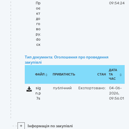
Пр
09:54:24
оє
кт
до
го
во
ру.
do
cx
Тип документа: Оголошення про проведення
закупівлі
ДАТА
ФАЙЛ
ПРИВАТНІСТЬ
СТАН
ТА
ЧАС
sig
публічний
Експортовано:
04-06-
n.p
2026,
7s
09:56:01
+
Інформація по закупівлі