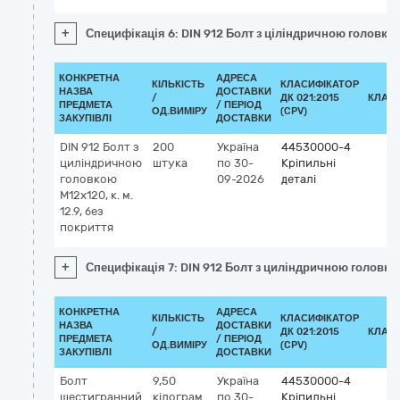
+
Специфікація 6: DIN 912 Болт з ціліндричною головкою 
КОНКРЕТНА
АДРЕСА
КІЛЬКІСТЬ
КЛАСИФІКАТОР
НАЗВА
ДОСТАВКИ
/
ДК 021:2015
КЛАС
ПРЕДМЕТА
/ ПЕРІОД
ОД.ВИМІРУ
(CPV)
ЗАКУПІВЛІ
ДОСТАВКИ
DIN 912 Болт з
200
Україна
44530000-4
циліндричною
штука
по 30-
Кріпильні
головкою
09-2026
деталі
M12x120, к. м.
12.9, без
покриття
+
Специфікація 7: DIN 912 Болт з циліндричною головкою 
КОНКРЕТНА
АДРЕСА
КІЛЬКІСТЬ
КЛАСИФІКАТОР
НАЗВА
ДОСТАВКИ
/
ДК 021:2015
КЛАС
ПРЕДМЕТА
/ ПЕРІОД
ОД.ВИМІРУ
(CPV)
ЗАКУПІВЛІ
ДОСТАВКИ
Болт
9,50
Україна
44530000-4
шестигранний
кілограм
по 30-
Кріпильні