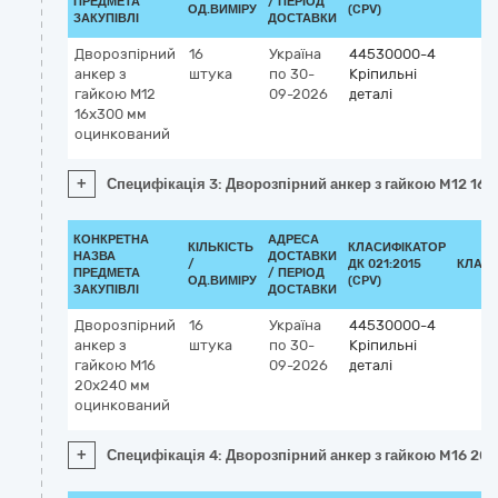
ПРЕДМЕТА
/ ПЕРІОД
ОД.ВИМІРУ
(CPV)
ЗАКУПІВЛІ
ДОСТАВКИ
Дворозпірний
16
Україна
44530000-4
анкер з
штука
по 30-
Кріпильні
гайкою M12
09-2026
деталі
16x300 мм
оцинкований
+
Специфікація 3: Дворозпірний анкер з гайкою M12 1
КОНКРЕТНА
АДРЕСА
КІЛЬКІСТЬ
КЛАСИФІКАТОР
НАЗВА
ДОСТАВКИ
/
ДК 021:2015
КЛАСИ
ПРЕДМЕТА
/ ПЕРІОД
ОД.ВИМІРУ
(CPV)
ЗАКУПІВЛІ
ДОСТАВКИ
Дворозпірний
16
Україна
44530000-4
анкер з
штука
по 30-
Кріпильні
гайкою M16
09-2026
деталі
20x240 мм
оцинкований
+
Специфікація 4: Дворозпірний анкер з гайкою M16 2