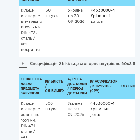
ЗАКУПІВЛІ
ДОСТАВКИ
Кільце
30
Україна
44530000-4
стопорне
штука
по 30-
Кріпильні
внутрішнє
09-2026
деталі
80x2.5 мм,
DIN 472,
сталь /
без
покриття
+
Специфікація 21: Кільце стопорне внутрішнє 80x2.5 мм
КОНКРЕТНА
АДРЕСА
КІЛЬКІСТЬ
КЛАСИФІКАТОР
НАЗВА
ДОСТАВКИ
/
ДК 021:2015
КЛАСИФІК
ПРЕДМЕТА
/ ПЕРІОД
ОД.ВИМІРУ
(CPV)
ЗАКУПІВЛІ
ДОСТАВКИ
Кільце
500
Україна
44530000-4
стопорне
штука
по 30-
Кріпильні
зовнішнє
09-2026
деталі
16x1 мм,
DIN 471,
сталь /
без