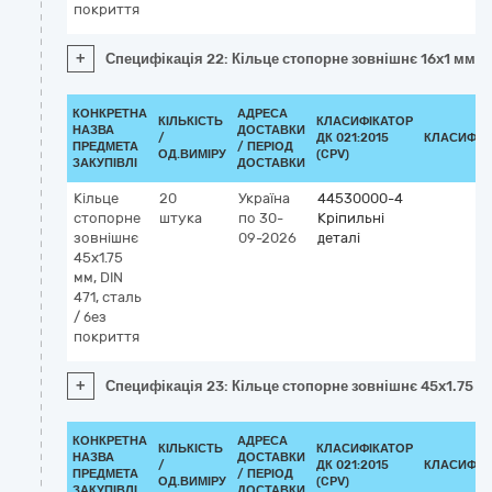
покриття
+
Специфікація 22: Кільце стопорне зовнішнє 16x1 мм, DI
КОНКРЕТНА
АДРЕСА
КІЛЬКІСТЬ
КЛАСИФІКАТОР
НАЗВА
ДОСТАВКИ
/
ДК 021:2015
КЛАСИФІК
ПРЕДМЕТА
/ ПЕРІОД
ОД.ВИМІРУ
(CPV)
ЗАКУПІВЛІ
ДОСТАВКИ
Кільце
20
Україна
44530000-4
стопорне
штука
по 30-
Кріпильні
зовнішнє
09-2026
деталі
45x1.75
мм, DIN
471, сталь
/ без
покриття
+
Специфікація 23: Кільце стопорне зовнішнє 45x1.75 мм,
КОНКРЕТНА
АДРЕСА
КІЛЬКІСТЬ
КЛАСИФІКАТОР
НАЗВА
ДОСТАВКИ
/
ДК 021:2015
КЛАСИФІК
ПРЕДМЕТА
/ ПЕРІОД
ОД.ВИМІРУ
(CPV)
ЗАКУПІВЛІ
ДОСТАВКИ