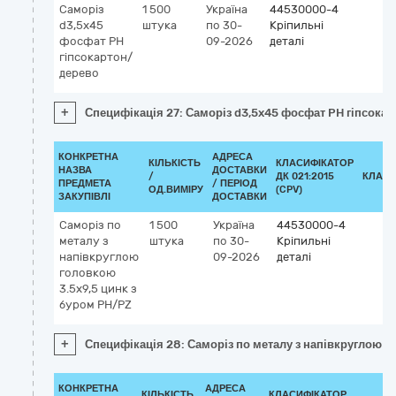
Саморіз
1 500
Україна
44530000-4
d3,5x45
штука
по 30-
Кріпильні
фосфат PH
09-2026
деталі
гіпсокартон/
дерево
+
Специфікація 27: Саморіз d3,5x45 фосфат PH гіпсока
КОНКРЕТНА
АДРЕСА
КІЛЬКІСТЬ
КЛАСИФІКАТОР
НАЗВА
ДОСТАВКИ
/
ДК 021:2015
КЛАСИ
ПРЕДМЕТА
/ ПЕРІОД
ОД.ВИМІРУ
(CPV)
ЗАКУПІВЛІ
ДОСТАВКИ
Саморіз по
1 500
Україна
44530000-4
металу з
штука
по 30-
Кріпильні
напівкруглою
09-2026
деталі
головкою
3.5х9,5 цинк з
буром PH/PZ
+
Специфікація 28: Саморіз по металу з напівкруглою г
КОНКРЕТНА
АДРЕСА
КІЛЬКІСТЬ
КЛАСИФІКАТОР