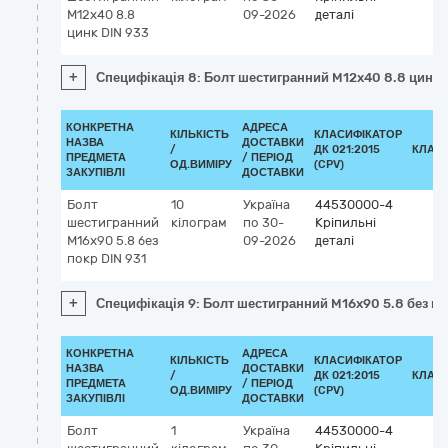
M12x40 8.8
09-2026
деталі
цинк DIN 933
+
Специфікація 8: Болт шестигранний M12x40 8.8 цинк 
КОНКРЕТНА
АДРЕСА
КІЛЬКІСТЬ
КЛАСИФІКАТОР
НАЗВА
ДОСТАВКИ
/
ДК 021:2015
КЛАС
ПРЕДМЕТА
/ ПЕРІОД
ОД.ВИМІРУ
(CPV)
ЗАКУПІВЛІ
ДОСТАВКИ
Болт
10
Україна
44530000-4
шестигранний
кілограм
по 30-
Кріпильні
M16x90 5.8 без
09-2026
деталі
покр DIN 931
+
Специфікація 9: Болт шестигранний M16x90 5.8 без по
КОНКРЕТНА
АДРЕСА
КІЛЬКІСТЬ
КЛАСИФІКАТОР
НАЗВА
ДОСТАВКИ
/
ДК 021:2015
КЛАС
ПРЕДМЕТА
/ ПЕРІОД
ОД.ВИМІРУ
(CPV)
ЗАКУПІВЛІ
ДОСТАВКИ
Болт
1
Україна
44530000-4