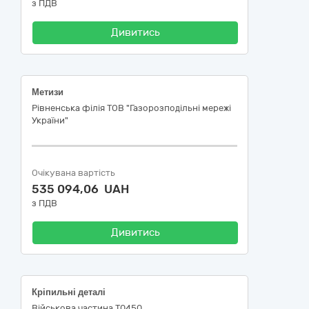
з ПДВ
Дивитись
Метизи
Рівненська філія ТОВ "Газорозподільні мережі
України"
Очікувана вартість
535 094,06 UAH
з ПДВ
Дивитись
Кріпильні деталі
Військова частина Т0450