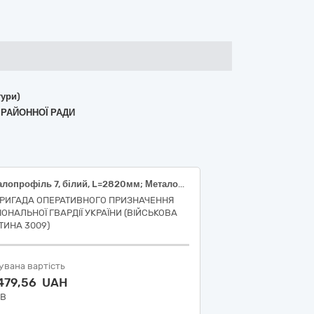
тури)
 РАЙОННОЇ РАДИ
Металопрофіль 7, білий, L=2820мм; Металопрофіль 7 білий, L=3950мм
БРИГАДА ОПЕРАТИВНОГО ПРИЗНАЧЕННЯ
ІОНАЛЬНОЇ ГВАРДІЇ УКРАЇНИ (ВІЙСЬКОВА
ТИНА 3009)
увана вартість
 479,56 UAH
ДВ