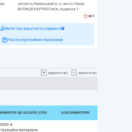
ня:
область,
Рахівський р-н, місто Рахів,
ВУЛИЦЯ КАРПАТСЬКА, будинок 1
0
Витяг про відсутність судимості
Реєстр корупційних порушників
+
-
відкрити всі
закрити всі
ИФІКАТОР ДК 021:2015 (CPV)
КЛАСИФІКАТОРИ
0000-4
трукційні матеріали