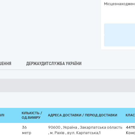
Місцезнаходжен
ШЕННЯ
ДЕРЖАУДИТСЛУЖБА УКРАЇНИ
КІЛЬКІСТЬ /
ВЛІ
АДРЕСА ДОСТАВКИ / ПЕРІОД ДОСТАВКИ
КЛАС
ОД.ВИМІРУ
36
90600
,
Україна
,
Закарпатська область
4411
метр
,
м. Рахів
,
вул. Карпатська,1
Конс