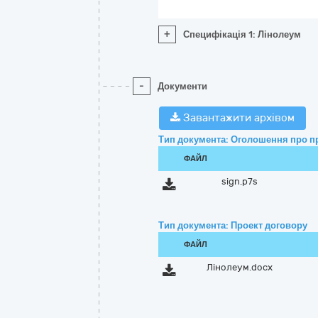
+
Специфікація 1: Лінолеум
-
Документи
Завантажити архівом
Тип документа: Оголошення про п
ФАЙЛ
sign.p7s
Тип документа: Проект договору
ФАЙЛ
Лінолеум.docx