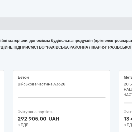
укційні матеріали; допоміжна будівельна продукція (крім електроапара
ЕРЦІЙНЕ ПІДПРИЄМСТВО "РАХІВСЬКА РАЙОННА ЛІКАРНЯ" РАХІВСЬКОЇ
Бетон
Військова частина А3628
20 
НАЦ
ЧАС
Очікувана вартість
Очік
292 905,00 UAH
13
з ПДВ
з П