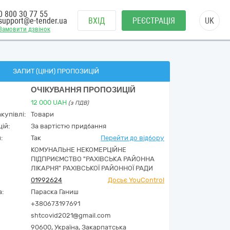
0 800 30 77 55
support@e-tender.ua
ВХІД
РЕЄСТРАЦІЯ
UK
Замовити дзвінок
ЗАПИТ (ЦІНИ) ПРОПОЗИЦІЙ
ОЧІКУВАННЯ ПРОПОЗИЦІЙ
12 000
UAH
(з ПДВ)
купівлі:
Товари
ій:
За вартістю придбання
:
Так
Перейти до відбору
КОМУНАЛЬНЕ НЕКОМЕРЦІЙНЕ
ПІДПРИЄМСТВО "РАХІВСЬКА РАЙОННА
ЛІКАРНЯ" РАХІВСЬКОЇ РАЙОННОЇ РАДИ
01992624
Досьє YouControl
а:
Параска Ганиш
+380673197691
shtcovid2021@gmail.com
90600,
Україна
,
Закарпатська