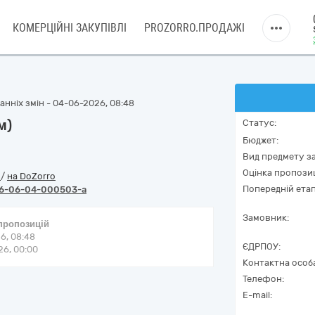
КОМЕРЦІЙНІ ЗАКУПІВЛІ
PROZORRO.ПРОДАЖІ
нніх змін - 04-06-2026, 08:48
м)
Статус:
Бюджет:
Вид предмету за
Оцінка пропозиц
o
/
на DoZorro
Попередній етап
6-06-04-000503-a
Замовник:
 пропозицій
6, 08:48
ЄДРПОУ:
6, 00:00
Контактна особ
Телефон:
E-mail: