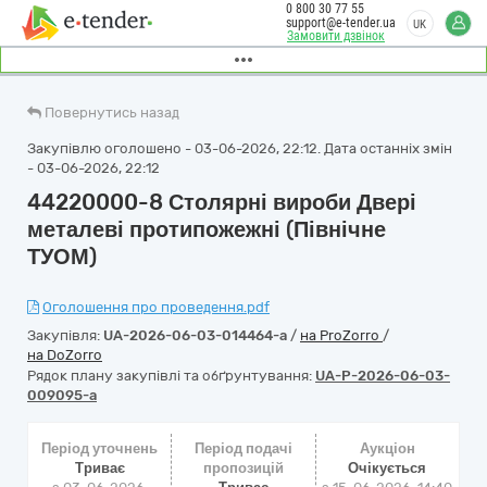
0 800 30 77 55
support@e-tender.ua
UK
Замовити дзвінок
Повернутись назад
Закупівлю оголошено - 03-06-2026, 22:12. Дата останніх змін
- 03-06-2026, 22:12
44220000-8 Столярні вироби Двері
металеві протипожежні (Північне
ТУОМ)
Оголошення про проведення.pdf
Закупівля:
UA-2026-06-03-014464-a
/
на ProZorro
/
на DoZorro
Рядок плану закупівлі та обґрунтування:
UA-P-2026-06-03-
009095-a
Період уточнень
Період подачі
Аукціон
Триває
пропозицій
Очікується