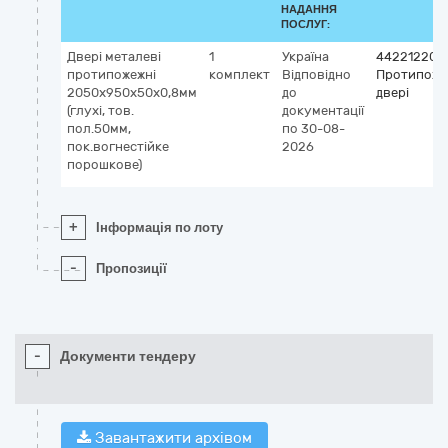
НАДАННЯ
ПОСЛУГ:
Двері металеві
1
Україна
44221220-
протипожежні
комплект
Відповідно
Протипоже
2050х950х50х0,8мм
до
двері
(глухі, тов.
документації
пол.50мм,
по 30-08-
пок.вогнестійке
2026
порошкове)
+
Інформація по лоту
-
Пропозиції
-
Документи тендеру
Завантажити архівом