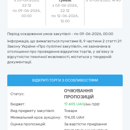
з 03-06-2026,
Триває
з
15-06-2026, 14:40
22:12
з 03-06-2026,
по 09-06-2026,
22:12
00:00
по 12-06-2026,
12:00
Період оскарження умов закупівлі - по
09-06-2026, 00:00
Інформація, що вимагається пунктами 8, 9 частини 2 статті 21
Закону України «Про публічні закупівлі», не зазначена в
оголошенні про проведення відкритих торгів, у зв’язку із
відсутністю технічної можливості, міститься у тендерній
документації.
ВІДКРИТІ ТОРГИ З ОСОБЛИВОСТЯМИ
ОЧІКУВАННЯ
Статус:
ПРОПОЗИЦІЙ
Бюджет:
17 405
UAH
(без ПДВ)
Вид предмету закупівлі:
Товари
Мінімальний крок аукціону:
174,05 UAH
Оцінка пропозицій:
За вартістю придбання