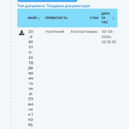
Тип документа: Тендерна документація
ДАТА
ФАЙЛ
ПРИВАТНІСТЬ
СТАН
ТА
ЧАС
20
публічний
Експортовано:
03-06-
-2
2026,
89
22:12:32
51
0-
26
ТД
Дв
ері
ме
та
ле
ві
(Пі
вні
чн
е Т
УО
М).