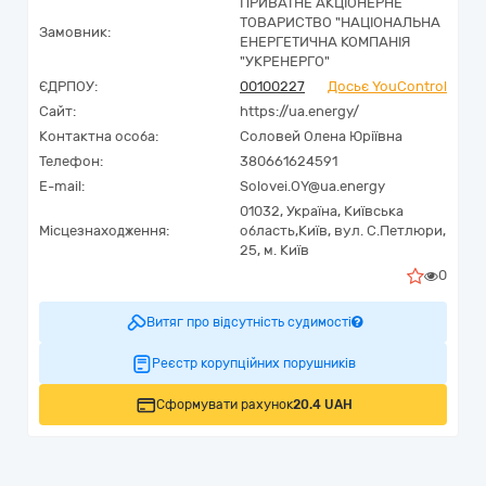
ПРИВАТНЕ АКЦІОНЕРНЕ
ТОВАРИСТВО "НАЦІОНАЛЬНА
Замовник:
ЕНЕРГЕТИЧНА КОМПАНІЯ
"УКРЕНЕРГО"
ЄДРПОУ:
00100227
Досьє YouControl
Сайт:
https://ua.energy/
Контактна особа:
Соловей Олена Юріївна
Телефон:
380661624591
E-mail:
Solovei.OY@ua.energy
01032,
Україна
,
Київська
Місцезнаходження:
область,
Київ,
вул. С.Петлюри,
25, м. Київ
0
Витяг про відсутність судимості
Реєстр корупційних порушників
Сформувати рахунок
20.4 UAH