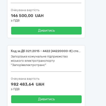
Очікувана вартість
146 500,00 UAH
з ПДВ
Дивитись
Код за ДК 021:2015 – 4422 (44220000-8) столярні вироби (вікна металопластикові, підвіконня, відливи, перегородки металопластикові)
Запорізьке комунальне підприємство
міського електротранспорту
"Запоріжелектротранс"
Очікувана вартість
982 483,64 UAH
з ПДВ
Дивитись