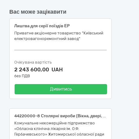
Вас може зацікавити
Лиштва для серії поїздів ЕР
Приватне акціонерне товариство "Київський
електровагоноремонтний завод"
Очікувана вартість
2 243 600,00 UAH
без ПДВ
Дивитись
44220000-8 Столярні вироби (Вікна, двері, склопакети)
Комунальне некомерційне підприємство
«Обласна клінічна лікарня ім. О.Ф.
Гербачевського» Житомирської обласної ради