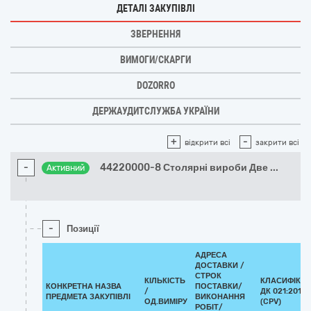
ДЕТАЛІ ЗАКУПІВЛІ
ЗВЕРНЕННЯ
ВИМОГИ/СКАРГИ
DOZORRO
ДЕРЖАУДИТСЛУЖБА УКРАЇНИ
+
-
відкрити всі
закрити всі
-
44220000-8 Столярні вироби Две
...
Активний
-
Позиції
АДРЕСА
ДОСТАВКИ /
СТРОК
КІЛЬКІСТЬ
КЛАСИФІКА
КОНКРЕТНА НАЗВА
ПОСТАВКИ/
/
ДК 021:2015
ПРЕДМЕТА ЗАКУПІВЛІ
ВИКОНАННЯ
ОД.ВИМІРУ
(CPV)
РОБІТ/