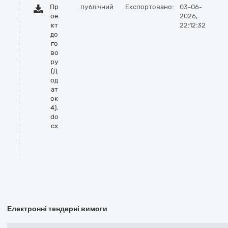
Пр
публічний
Експортовано:
03-06-
ое
2026,
кт
22:12:32
до
го
во
ру
(Д
од
ат
ок
4).
do
cx
Електронні тендерні вимоги