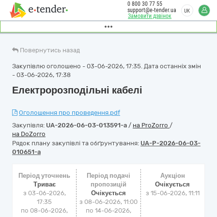
0 800 30 77 55
support@e-tender.ua
UK
Замовити дзвінок
Повернутись назад
Закупівлю оголошено - 03-06-2026, 17:35. Дата останніх змін
- 03-06-2026, 17:38
Електророзподільні кабелі
Оголошення про проведення.pdf
Закупівля:
UA-2026-06-03-013591-a
/
на ProZorro
/
на DoZorro
Рядок плану закупівлі та обґрунтування:
UA-P-2026-06-03-
010651-a
Період уточнень
Період подачі
Аукціон
Триває
пропозицій
Очікується
з 03-06-2026,
Очікується
з
15-06-2026, 11:11
17:35
з 08-06-2026, 11:00
по 08-06-2026,
по 14-06-2026,