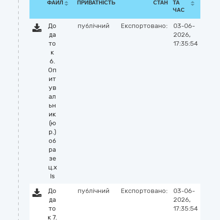
ФАЙЛ
ПРИВАТНІСТЬ
СТАН
ТА
ЧАС
До
публічний
Експортовано:
03-06-
да
2026,
то
17:35:54
к
6.
Оп
ит
ув
ал
ьн
ик
(ю
р.)
об
ра
зе
ц.x
ls
До
публічний
Експортовано:
03-06-
да
2026,
то
17:35:54
к 7.