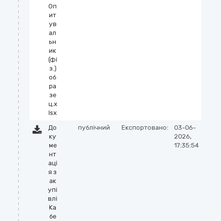
Оп
ит
ув
ал
ьн
ик
(фі
з.)
об
ра
зе
ц.x
lsx
До
публічний
Експортовано:
03-06-
ку
2026,
ме
17:35:54
нт
аці
я з
ак
упі
влі
Ка
бе