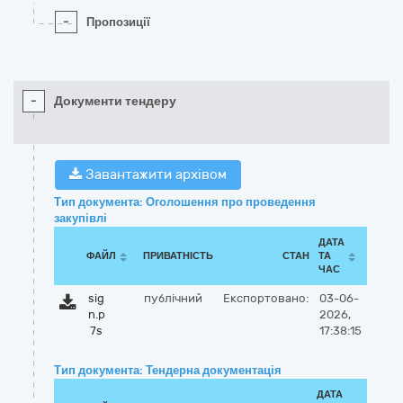
-
Пропозиції
-
Документи тендеру
Завантажити архівом
Тип документа: Оголошення про проведення
закупівлі
ДАТА
ФАЙЛ
ПРИВАТНІСТЬ
СТАН
ТА
ЧАС
sig
публічний
Експортовано:
03-06-
n.p
2026,
7s
17:38:15
Тип документа: Тендерна документація
ДАТА