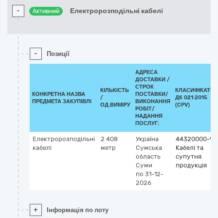
-
Електророзподільні кабелі
Активний
-
Позиції
АДРЕСА
ДОСТАВКИ /
СТРОК
КІЛЬКІСТЬ
КЛАСИФІКАТОР
КОНКРЕТНА НАЗВА
ПОСТАВКИ/
/
ДК 021:2015
ПРЕДМЕТА ЗАКУПІВЛІ
ВИКОНАННЯ
ОД.ВИМІРУ
(CPV)
РОБІТ/
НАДАННЯ
ПОСЛУГ:
Електророзподільні
2 408
Україна
44320000-9
кабелі
метр
Сумська
Кабелі та
область
супутня
Суми
продукція
по 31-12-
2026
+
Інформація по лоту