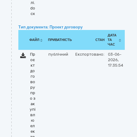
лі.
do
cx
Тип документа: Проект договору
ДАТА
ФАЙЛ
ПРИВАТНІСТЬ
СТАН
ТА
ЧАС
Пр
публічний
Експортовано:
03-06-
оє
2026,
кт
17:35:54
до
го
во
ру
пр
о з
ак
упі
вл
ю
ел
ек
тр