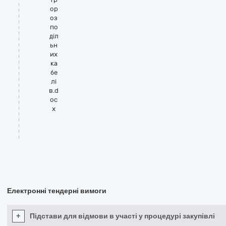
ор
оз
по
діл
ьн
их
ка
бе
лі
в.d
oc
x
Електронні тендерні вимоги
+
Підстави для відмови в участі у процедурі закупівлі