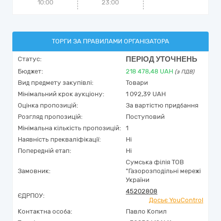
10:00
23:00
ТОРГИ ЗА ПРАВИЛАМИ ОРГАНІЗАТОРА
ПЕРІОД УТОЧНЕНЬ
Статус:
Бюджет:
218 478,48
UAH
(з ПДВ)
Вид предмету закупівлі:
Товари
Мінімальний крок аукціону:
1 092,39 UAH
Оцінка пропозицій:
За вартістю придбання
Розгляд пропозицій:
Поступовий
Мінімальна кількість пропозицій:
1
Наявність прекваліфікації:
Ні
Попередній етап:
Ні
Сумська філія ТОВ
Замовник:
"Газорозподільні мережі
України
45202808
ЄДРПОУ:
Досьє YouControl
Контактна особа:
Павло Копил