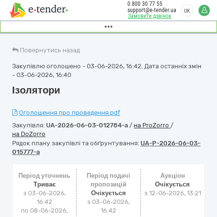
0 800 30 77 55
support@e-tender.ua
UK
Замовити дзвінок
Повернутись назад
Закупівлю оголошено - 03-06-2026, 16:42. Дата останніх змін
- 03-06-2026, 16:40
Ізолятори
Оголошення про проведення.pdf
Закупівля:
UA-2026-06-03-012784-a
/
на ProZorro
/
на DoZorro
Рядок плану закупівлі та обґрунтування:
UA-P-2026-06-03-
015777-a
Період уточнень
Період подачі
Аукціон
Триває
пропозицій
Очікується
з 03-06-2026,
Очікується
з
12-06-2026, 13:21
16:42
з 03-06-2026,
по 08-06-2026,
16:42