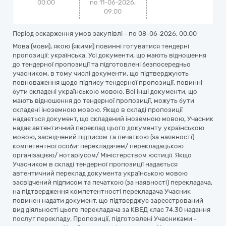
00:00
по 11-06-2026,
09:00
Період оскарження умов закупівлі - по
08-06-2026, 00:00
Мова (мови), якою (якими) повинні готуватися тендерні
пропозиції: українська. Усі документи, що мають відношення
до тендерної пропозиції та підготовлені безпосередньо
учасником, в тому числі документи, що підтверджують
повноваження щодо підпису тендерної пропозиції, повинні
бути складені українською мовою. Всі інші документи, що
мають відношення до тендерної пропозиції, можуть бути
складені іноземною мовою. Якщо в складі пропозиції
надається документ, що складений іноземною мовою, Учасник
надає автентичний переклад цього документу українською
мовою, засвідчений підписом та печаткою (за наявності)
компетентної особи: перекладачем/ перекладацькою
організацією/ нотаріусом/ Міністерством юстиції. Якщо
Учасником в складі тендерної пропозиції надається
автентичний переклад документа українською мовою
засвідчений підписом та печаткою (за наявності) перекладача,
на підтвердження компетентності перекладача Учасник
повинен надати документ, що підтверджує зареєстрований
вид діяльності цього перекладача за КВЕД клас 74.30 надання
послуг перекладу. Пропозиції, підготовлені Учасниками -