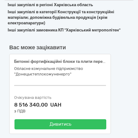
Інші закупівлі в регіоні Харківська область
Інші закупівлі в категорії Конструкції та конструкційні
матеріали; допоміжна будівельна продукція (крім
електроапаратури)
Інші закупівлі замовника КП "Харківський метрополітен"
Вас може зацікавити
Бетонні фортифікаційні блоки та плити перекриття; 44110000-4 - конструкційні матеріали за ДК 021:2015 Єдиного закупівельного словника
Обласне комунальне підприємство
"Донецьктеплокомуненерго"
Очікувана вартість
8 516 340,00 UAH
з ПДВ
Дивитись