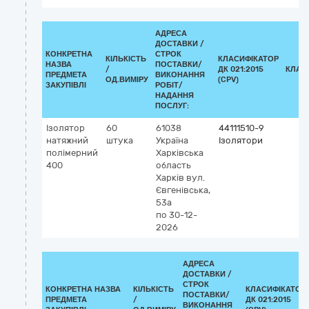
АДРЕСА
ДОСТАВКИ /
КОНКРЕТНА
СТРОК
КІЛЬКІСТЬ
КЛАСИФІКАТОР
НАЗВА
ПОСТАВКИ/
/
ДК 021:2015
КЛАС
ПРЕДМЕТА
ВИКОНАННЯ
ОД.ВИМІРУ
(CPV)
ЗАКУПІВЛІ
РОБІТ/
НАДАННЯ
ПОСЛУГ:
Ізолятор
60
61038
44111510-9
натяжний
штука
Україна
Ізолятори
полімерний
Харківська
400
область
Харків
вул.
Євгенівська,
53а
по 30-12-
2026
АДРЕСА
ДОСТАВКИ /
СТРОК
КОНКРЕТНА НАЗВА
КІЛЬКІСТЬ
КЛАСИФІКАТОР
ПОСТАВКИ/
ПРЕДМЕТА
/
ДК 021:2015
ВИКОНАННЯ