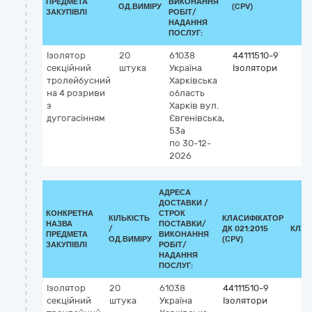
ПРЕДМЕТА
ВИКОНАННЯ
ОД.ВИМІРУ
(CPV)
ЗАКУПІВЛІ
РОБІТ/
НАДАННЯ
ПОСЛУГ:
Ізолятор
20
61038
44111510-9
секційний
штука
Україна
Ізолятори
тролейбусний
Харківська
на 4 розриви
область
з
Харків
вул.
дугогасінням
Євгенівська,
53а
по 30-12-
2026
АДРЕСА
ДОСТАВКИ /
КОНКРЕТНА
СТРОК
КІЛЬКІСТЬ
КЛАСИФІКАТОР
НАЗВА
ПОСТАВКИ/
/
ДК 021:2015
КЛАС
ПРЕДМЕТА
ВИКОНАННЯ
ОД.ВИМІРУ
(CPV)
ЗАКУПІВЛІ
РОБІТ/
НАДАННЯ
ПОСЛУГ:
Ізолятор
20
61038
44111510-9
секційний
штука
Україна
Ізолятори