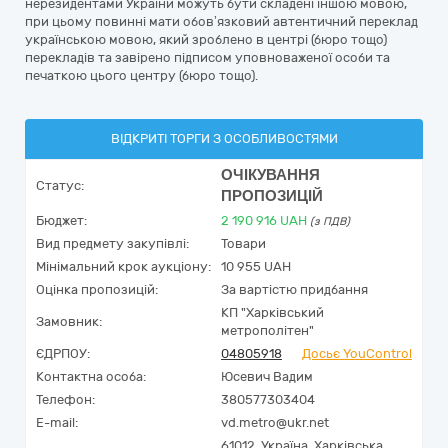
нерезидентами України можуть бути складені іншою мовою,
при цьому повинні мати обов’язковий автентичний переклад
українською мовою, який зроблено в центрі (бюро тощо)
перекладів та завірено підписом уповноваженої особи та
печаткою цього центру (бюро тощо).
ВІДКРИТІ ТОРГИ З ОСОБЛИВОСТЯМИ
ОЧІКУВАННЯ
Статус:
ПРОПОЗИЦІЙ
Бюджет:
2 190 916
UAH
(з ПДВ)
Вид предмету закупівлі:
Товари
Мінімальний крок аукціону:
10 955 UAH
Оцінка пропозицій:
За вартістю придбання
КП "Харківський
Замовник:
метрополітен"
ЄДРПОУ:
04805918
Досьє YouControl
Контактна особа:
Юсевич Вадим
Телефон:
380577303404
E-mail:
vd.metro@ukr.net
61012,
Україна
,
Харківська