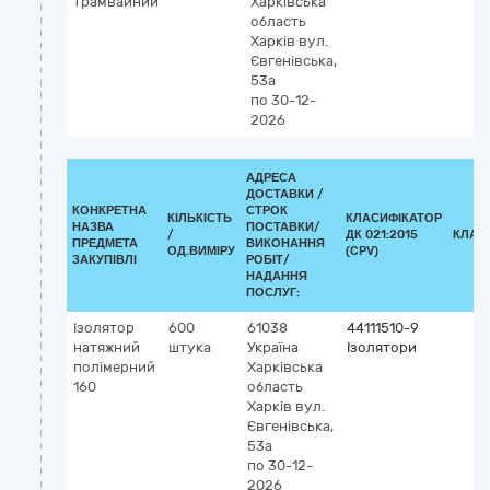
трамвайний
Харківська
область
Харків
вул.
Євгенівська,
53а
по 30-12-
2026
АДРЕСА
ДОСТАВКИ /
КОНКРЕТНА
СТРОК
КІЛЬКІСТЬ
КЛАСИФІКАТОР
НАЗВА
ПОСТАВКИ/
/
ДК 021:2015
КЛАС
ПРЕДМЕТА
ВИКОНАННЯ
ОД.ВИМІРУ
(CPV)
ЗАКУПІВЛІ
РОБІТ/
НАДАННЯ
ПОСЛУГ:
Ізолятор
600
61038
44111510-9
натяжний
штука
Україна
Ізолятори
полімерний
Харківська
160
область
Харків
вул.
Євгенівська,
53а
по 30-12-
2026