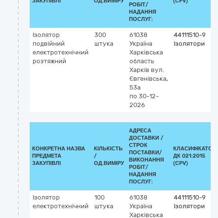
ЗАКУПІВЛІ
ОД.ВИМІРУ
(CPV)
РОБІТ/
НАДАННЯ
ПОСЛУГ:
Ізолятор
300
61038
44111510-9
подвійний
штука
Україна
Ізолятори
електротехнічний
Харківська
розтяжний
область
Харків
вул.
Євгенівська,
53а
по 30-12-
2026
АДРЕСА
ДОСТАВКИ /
СТРОК
КОНКРЕТНА НАЗВА
КІЛЬКІСТЬ
КЛАСИФІКАТОР
ПОСТАВКИ/
ПРЕДМЕТА
/
ДК 021:2015
ВИКОНАННЯ
ЗАКУПІВЛІ
ОД.ВИМІРУ
(CPV)
РОБІТ/
НАДАННЯ
ПОСЛУГ:
Ізолятор
100
61038
44111510-9
електротехнічний
штука
Україна
Ізолятори
Харківська