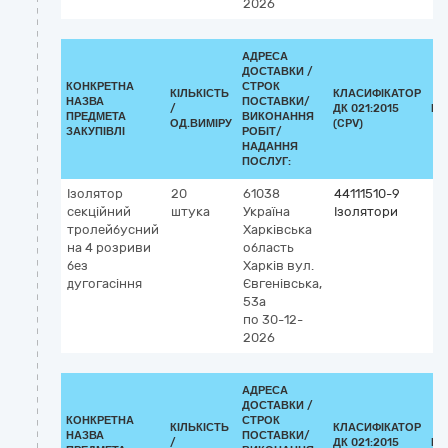
2026
АДРЕСА
ДОСТАВКИ /
КОНКРЕТНА
СТРОК
КІЛЬКІСТЬ
КЛАСИФІКАТОР
НАЗВА
ПОСТАВКИ/
/
ДК 021:2015
КЛ
ПРЕДМЕТА
ВИКОНАННЯ
ОД.ВИМІРУ
(CPV)
ЗАКУПІВЛІ
РОБІТ/
НАДАННЯ
ПОСЛУГ:
Ізолятор
20
61038
44111510-9
секційний
штука
Україна
Ізолятори
тролейбусний
Харківська
на 4 розриви
область
без
Харків
вул.
дугогасіння
Євгенівська,
53а
по 30-12-
2026
АДРЕСА
ДОСТАВКИ /
КОНКРЕТНА
СТРОК
КІЛЬКІСТЬ
КЛАСИФІКАТОР
НАЗВА
ПОСТАВКИ/
/
ДК 021:2015
КЛ