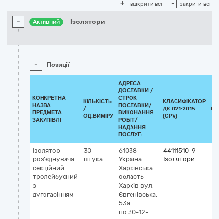
+
-
відкрити всі
закрити всі
-
Ізолятори
Активний
-
Позиції
АДРЕСА
ДОСТАВКИ /
КОНКРЕТНА
СТРОК
КІЛЬКІСТЬ
КЛАСИФІКАТОР
НАЗВА
ПОСТАВКИ/
/
ДК 021:2015
КЛ
ПРЕДМЕТА
ВИКОНАННЯ
ОД.ВИМІРУ
(CPV)
ЗАКУПІВЛІ
РОБІТ/
НАДАННЯ
ПОСЛУГ:
Ізолятор
30
61038
44111510-9
роз'єднувача
штука
Україна
Ізолятори
секційний
Харківська
тролейбусний
область
з
Харків
вул.
дугогасінням
Євгенівська,
53а
по 30-12-