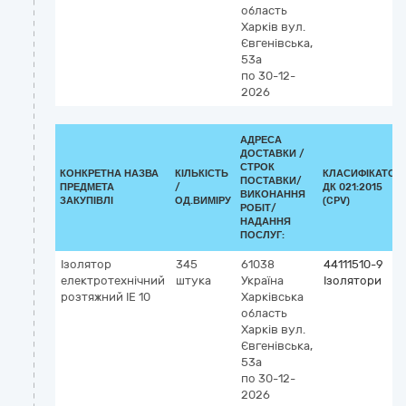
область
Харків
вул.
Євгенівська,
53а
по 30-12-
2026
АДРЕСА
ДОСТАВКИ /
СТРОК
КОНКРЕТНА НАЗВА
КІЛЬКІСТЬ
КЛАСИФІКАТОР
ПОСТАВКИ/
ПРЕДМЕТА
/
ДК 021:2015
ВИКОНАННЯ
ЗАКУПІВЛІ
ОД.ВИМІРУ
(CPV)
РОБІТ/
НАДАННЯ
ПОСЛУГ:
Ізолятор
345
61038
44111510-9
електротехнічний
штука
Україна
Ізолятори
розтяжний ІЕ 10
Харківська
область
Харків
вул.
Євгенівська,
53а
по 30-12-
2026