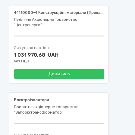
44110000-4 Конструкційні матеріали (Прокат фасонний)
Публічне Акціонерне Товариство
"Центренерго"
Очікувана вартість
1 031 970,68 UAH
без ПДВ
Дивитись
Електроізолятори
Приватне акціонерне товариство
"Запоріжтрансформатор"